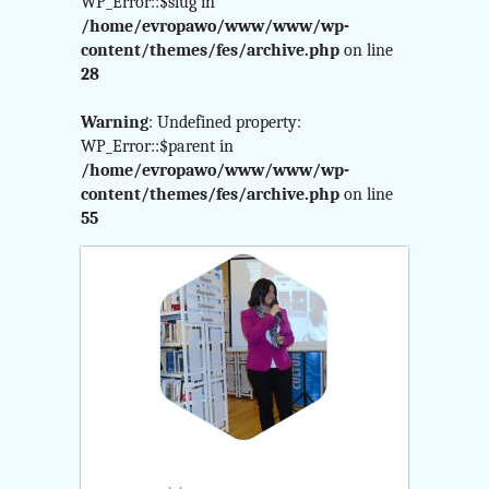
$curr_category
WP_Error::$slug in
/home/evropawo/www/www/wp-
in
content/themes/fes/archive.php
on line
28
/home/evropawo/www/
Warning
: Undefined property:
content/themes/fes/arch
WP_Error::$parent in
/home/evropawo/www/www/wp-
on
content/themes/fes/archive.php
on line
55
line
24
Warning
:
Attempt