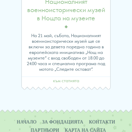
to
Националният
военноисторически музей
read
в Нощта на музеите
property
На 21 май, събота, Националният
"name"
военноисторически музей ще се
включи за девета поредна година в
on
европейската инициатива „Нощ на
музеите“ с вход свободен от 18.00 до
null
24.00 часа и специална програма под
мотото „Следите остават“.
in
към статията
/home/evropawo/www/
content/themes/fes/arch
Навигация
on
НАЧАЛО
ЗА ФОНДАЦИЯТА
КОНТАКТИ
line
ПАРТНЬОРИ
КАРТА НА САЙТА