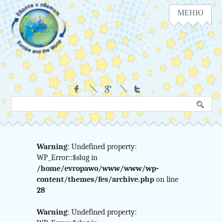
МЕНЮ
Навигация
Социални
Търсене
Ключова
в
дума
сайта
Warning
: Undefined property:
Warning
WP_Error::$slug in
:
/home/evropawo/www/www/wp-
Undefined
content/themes/fes/archive.php
on line
28
variable
Warning
: Undefined property: