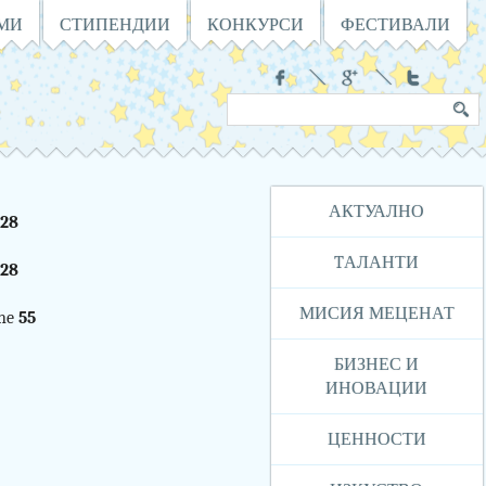
АМИ
СТИПЕНДИИ
КОНКУРСИ
ФЕСТИВАЛИ
Социални
Търсене
Ключова
в
дума
сайта
Навигация
АКТУАЛНО
28
TАЛАНТИ
28
МИСИЯ МЕЦЕНАТ
ine
55
БИЗНЕС И
ИНОВАЦИИ
ЦЕННОСТИ