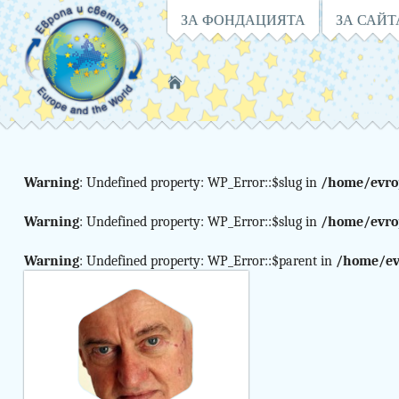
Навигация
ЗА ФОНДАЦИЯТА
ЗА САЙТ
Намирате
се
в:
Warning
: Undefined property: WP_Error::$slug in
/home/evro
Warning
:
Warning
: Undefined property: WP_Error::$slug in
/home/evro
Undefined
Warning
: Undefined property: WP_Error::$parent in
/home/ev
variable
$curr_category
in