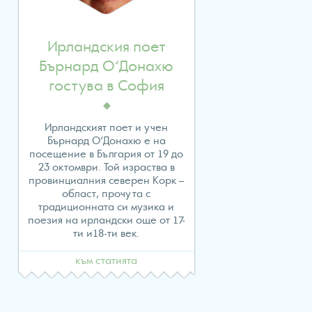
/home/evropawo/www/ww
content/themes/fes/archive
Ирландския поет
on
Бърнард О‘Донахю
гостува в София
line
24
Ирландският поет и учен
Бърнард О‘Донахю е на
посещение в България от 19 до
23 октомври. Той израства в
провинциалния северен Корк –
Warning
:
област, прочута с
традиционната си музика и
Attempt
поезия на ирландски още от 17-
ти и18-ти век.
to
към статията
read