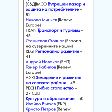
(С&Д)IMCO
Вътрешен пазар и
защита на потребителите
–
52
Никола Минчев
(Renew
Europe)
TRAN
Транспорт и туризъм
–
46
Станислав Стоянов
(Европа
на суверенните нации)
REGI
Регионално развитие
–
41
Андрей Новаков
(ЕНП)
Танер Кабилов
(Renew
Europe)
AGRI
Земеделие и развитие
на селските райони
– 49
PECH
Рибно стопанство
–
27 CULT
Култура и образование
– 30
Ивайло Вълчев
(ЕКР)
Христо Петров
(Renew