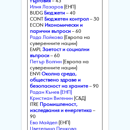
търговия
– 43
Илия Лазаров
(ЕНП)
BUDG
Бюджети
– 40
CONT
Бюджетен контрол
– 30
ECON
Икономически и
парични въпроси
– 60
Рада Лайкова
(Европа на
суверенните нации)
EMPL
Заетост и социални
въпроси
– 60
Петър Волгин
(Европа на
суверенните нации)
ENVI
Oколна среда,
обществено здраве и
безопасност на храните
– 90
Радан Кънев (ЕНП)
Кристиан Вигенин
(С&Д)
ITRE
Промишленост,
изследвания и енергетика
–
90
Ева Майдел
(ЕНП)
Цветелина Пенкова