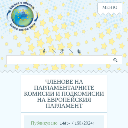
МЕНЮ
Навигация
Социални
Търсене
Ключова
в
дума
сайта
ЧЛЕНОВЕ НА
ПАРЛАМЕНТАРНИТЕ
КОМИСИИ И ПОДКОМИСИИ
НА ЕВРОПЕЙСКИЯ
ПАРЛАМЕНТ
Публикувано:
14:45ч / 19.07.2024г