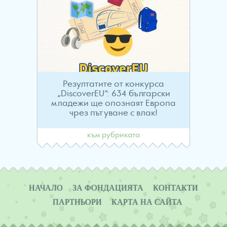
Резултатите от конкурса
„DiscoverEU“: 634 български
младежи ще опознаят Европа
чрез пътуване с влак!
към рубриката
Навигация
НАЧАЛО
ЗА ФОНДАЦИЯТА
КОНТАКТИ
ПАРТНЬОРИ
КАРТА НА САЙТА