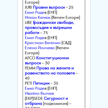
Europe)
JURI
Правни въпроси
– 25
Емил Раде
в (ЕНП)
Илхан Кючюк
(Renew Europe)
LIBE
Граждански свободи,
правосъдие и вътрешни
работи
– 75
Емил Раде
в (ЕНП)
Кристиан Вигенин
(С&Д)
Елена Йончева
(Renew
Europe)
AFCO
Конституционни
въпроси
– 30
FEMM
Права на жените и
равенството на половете
–
40
PETI
Петиции
– 35
Емил Раде
в (ЕНП)
Ивайло Вълчев
(ЕКР)SEDE
Сигурност и
отбрана
(подкомисия) –