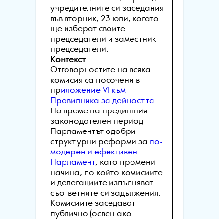
учредителните си заседания
във вторник, 23 юли, когато
ще изберат своите
председатели и заместник-
председатели.
Контекст
Отговорностите на всяка
комисия са посочени в
пр
иложение VI към
Правилника за дейността
.
По време на предишния
законодателен период
Парламентът одобри
структурни реформи за
по-
модерен и ефективен
Парламент
, като промени
начина, по който комисиите
и делегациите изпълняват
съответните си задължения.
Комисиите заседават
публично (освен ако