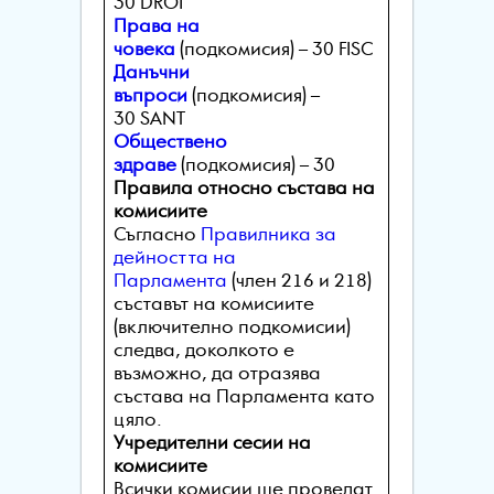
30 DROI
Права на
човека
(подкомисия) – 30 FISC
Данъчни
въпроси
(подкомисия) –
30 SANT
Обществено
здраве
(подкомисия) – 30
Правила относно състава на
комисиите
Съгласно
Правилника за
дейността на
Парламента
(член 216 и 218)
съставът на комисиите
(включително подкомисии)
следва, доколкото е
възможно, да отразява
състава на Парламента като
цяло.
Учредителни сесии на
комисиите
Всички комисии ще проведат