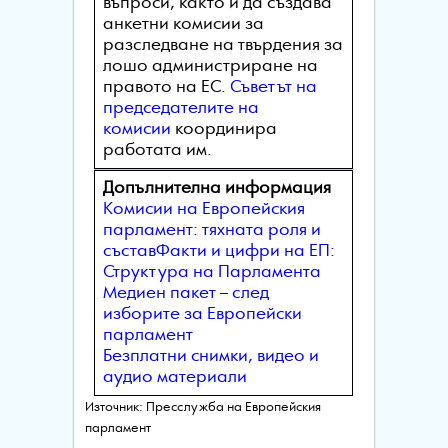
въпроси, както и да създава
анкетни комисии за
разследване на твърдения за
лошо администриране на
правото на ЕС.
Съветът на
председателите на
комисии
координира
работата им.
Допълнителна информация
Комисии на Европейския
парламент: тяхната роля и
състав
Факти и цифри на ЕП:
Структура на Парламента
Медиен пакет – след
изборите за Европейски
парламент
Безплатни снимки, видео и
аудио материали
Източник: Пресслужба на Европейския
парламент