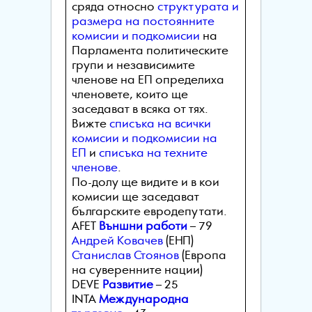
сряда относно
структурата и
размера на постоянните
комисии и подкомисии
на
Парламента политическите
групи и независимите
членове на ЕП определиха
членовете, които ще
заседават в всяка от тях.
Вижте
списъка на всички
комисии и подкомисии на
ЕП
и
списъка на техните
членове
.
По-долу ще видите и в кои
комисии ще заседават
българските евродепутати.
AFET
Външни работи
– 79
Андрей Ковачев
(ЕНП)
Станислав Стоянов
(Европа
на суверенните нации)
DEVE
Развитие
– 25
INTA
Международна