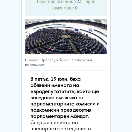
Брой прочитания:
Брой
223
коментари:
0
Снимка: Пресслужба на Европейския
парламент
В петък, 19 юли, бяха
обявени имената на
евродепутатитите, които ще
заседават във всяка от
парламентарните комисии и
подкомисии през десетия
парламентарен мандат.
След решението на
пленарното заседание от