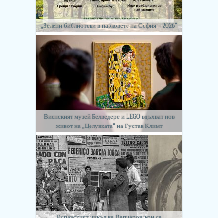
„Зелени библиотеки в парковете на София – 2026“
Виенският музей Белведере и LEGO вдъхват нов
живот на „Целувката“ на Густав Климт
Испанският цикъл на Вапцаров: кои са