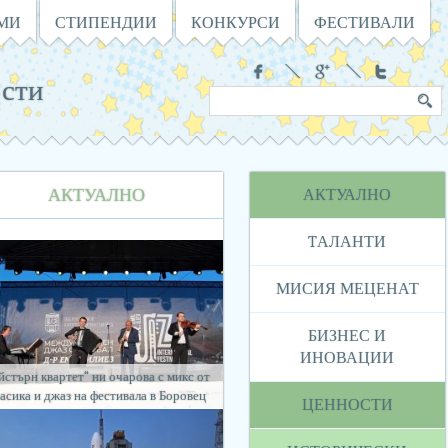
АМИ
СТИПЕНДИИ
КОНКУРСИ
ФЕСТИВАЛИ
Социални
сти
Търсене
Ключова
в
дума
сайта
Навигация
АКТУАЛНО
АКТУАЛНО
TАЛАНТИ
МИСИЯ МЕЦЕНАТ
БИЗНЕС И
ИНОВАЦИИ
йстърн квартет“ ни очарова с микс от
асика и джаз на фестивала в Боровец
ЦЕННОСТИ