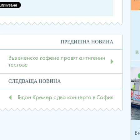
Навигация
ПРЕДИШНА НОВИНА
в
В
публикациите
Във виенско кафене правят антигенни
тестове
СЛЕДВАЩА НОВИНА
Гидон Кремер с два концерта в София
В