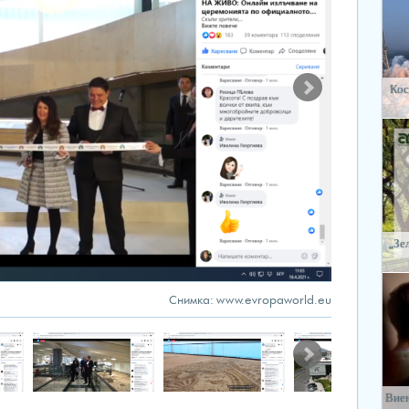
Кос
„Зе
Снимка: www.evropaworld.eu
Виен