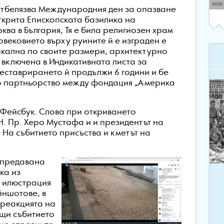
нов
 отбелязва Международния ден за опазване
ткрита Епископската базилика на
ва в България, Тя е била религиозен храм
новековието върху руините й е изграден е
икална по своите размери, архитектурно
е включена в Индикативната листа за
еставрирането й продължи 6 години и бе
о партньорство между фондация „Америка
 Фейсбук. Слова при откриването
. Пр. Херо Мустафа и и президентът на
На събитието присъства и кметът на
 предавана
ка из
о илюстрация
йншотове, в
 реакцията на
щи събитието