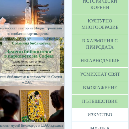
ИСТОРИЧЕСКИ
КОРЕНИ
КУЛТУРНО
МНОГООБРАЗИЕ
мическият сектор на Индия: трамплин
за глобални партньорства
В ХАРМОНИЯ С
ПРИРОДАТА
НЕРАВНОДУШИЕ
УСМИХНАТ СВЯТ
лени библиотеки в парковете на София
– 2026“
ВЪОБРАЖЕНИЕ
ПЪТЕШЕСТВИЯ
ИЗКУСТВО
ският музей Белведере и LEGO вдъхват
МУЗИКА