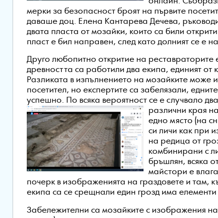
онлайн. Съобраз
мерки за безопасност броят на първите посети
даваше доц. Елена Кантарева Дечева, ръководи
двата пласта от мозайки, които са били открит
пласт е бил направен, след като долният се е 
Друго любопитно откритие на реставраторите е
древността са работили два екипа, единият от к
Разликата в изпълнението на мозайките може и
посетител, но експертите са забелязали, едните
успешно. По всяка вероятност се е случвало дв
различни края на
едно място (на с
си личи как при 
на редица от гро
комбинирани с ли
бръшлян, всяка от
майстори е влаг
почерк в изображенията на граздовете и там, к
екипа са се срещнали един грозд има елементи 
Забележителни са мозайките с изображения на 