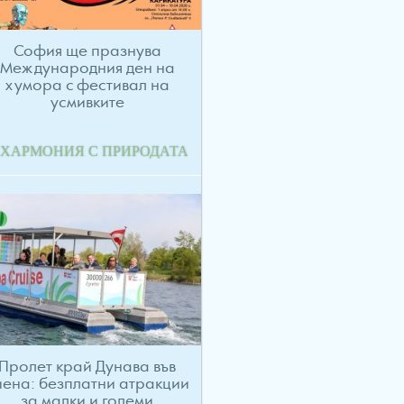
София ще празнува
Международния ден на
хумора с фестивал на
усмивките
 ХАРМОНИЯ С ПРИРОДАТА
Пролет край Дунава във
иена: безплатни атракции
за малки и големи