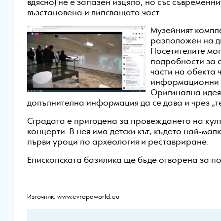
вдясно) не е запазен изцяло, но със съвременн
възстановена и липсващата част.
Музейният компл
разположен на д
Посетителите мог
подробности за 
части на обекта 
информационни 
Оригинална идея
допълнителна информация да се дава и чрез „те
Сградата е пригодена за провеждането на кул
концерти. В нея има детски кът, където най-мал
първи уроци по археология и реставриране.
Епископската базилика ще бъде отворена за по
Източник: www.evropaworld.eu