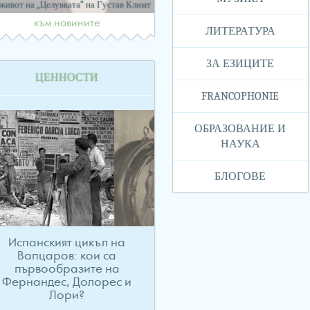
 живот на „Целувката“ на Густав Климт
към новините
ЛИТЕРАТУРА
ЗА ЕЗИЦИТЕ
ЦЕННОСТИ
FRANCOPHONIE
ОБРАЗОВАНИЕ И
НАУКА
БЛОГОВЕ
Испанският цикъл на
Вапцаров: кои са
първообразите на
Фернандес, Долорес и
Лори?