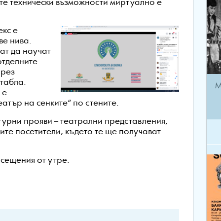
ите технически възможности миртуално е
екс е
ве нива.
ат да научат
отделните
чрез
табла.
М
 е
атър на сенките“ по стените.
турни прояви – театрални представления,
ките посетители, където те ще получават
сещения от утре.