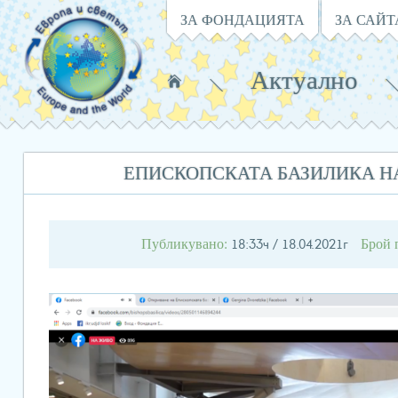
Навигация
ЗА ФОНДАЦИЯТА
ЗА САЙТ
Актуално
Намирате
се
в:
ЕПИСКОПСКАТА БАЗИЛИКА Н
Публикувано:
Брой 
18:33ч / 18.04.2021г