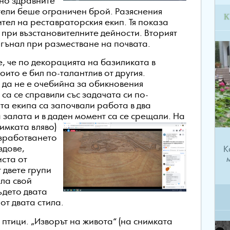
но здравните
тели беше ограничен брой. Разяснения
К
тел на реставраторския екип. Тя показа
и при възстановителните дейности. Вторият
нагънал при разместване на почвата.
, че по декорацията на базиликата в
оито е бил по-талантлив от другия.
 да не е очебийна за обикновения
 са се справили със задачата си по-
ата екипа са започвали работа в два
 залата и в даден момент са се срещали.
На
нимката вляво)
изработването
К
здове,
ста от
 двете групи
ала свой
ъдето двата
от двата стила.
птици. „Изворът на живота“ (на снимката