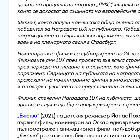
целите на предишната награда „ЛУКС“, хвърляйки
които се докосват до същината на европейските 
Филмът, който получи най-висока обща оценка от
победител за Наградата LUX на публиката. Побед
награждаването в Европейския парламент, която щ
време на пленарната сесия в Страсбург.
Номинираните филми са субтитрирани на 24-те оф
Филмовите дни LUX през пролетта във всяка стра
през периода на гледане и гласуване, като филм
парламент. Седмицата на публиката на наградат
прожекции на номинираните филми в множество г
и отговори с участието на представители от екип
Филмът, спечелил Наградата LUX на публиката, щ
зрение и слух и ще бъде популяризиран в странит
„
Бягство
“ (2021) на датския режисьор
Йонас Пох
първият филм, номиниран за Оскар едновремен
пълнометражен анимационен филм, най-добър
„
Бягство
“ разказва необикновена истинска исто