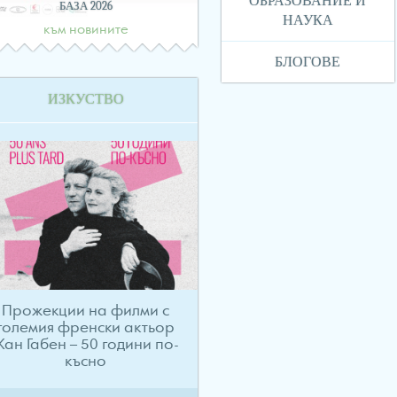
ОБРАЗОВАНИЕ И
БАЗА 2026
НАУКА
към новините
БЛОГОВЕ
ИЗКУСТВО
Прожекции на филми с
големия френски актьор
ан Габен – 50 години по-
късно