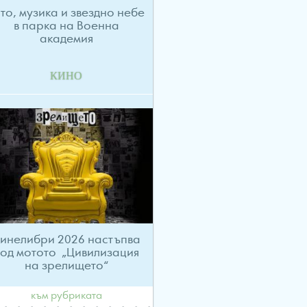
то, музика и звездно небе
в парка на Военна
академия
КИНО
инелибри 2026 настъпва
од мотото „Цивилизация
на зрелището“
към рубриката