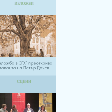
ИЗЛОЖБИ
зложба в СГХГ преоткрива
таланта на Петър Дачев
СЦЕНИ