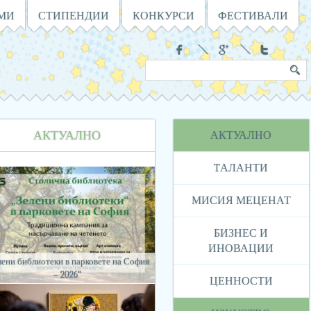
АМИ
СТИПЕНДИИ
КОНКУРСИ
ФЕСТИВАЛИ
Социални
Търсене
Ключова
в
дума
сайта
Навигация
АКТУАЛНО
АКТУАЛНО
TАЛАНТИ
МИСИЯ МЕЦЕНАТ
БИЗНЕС И
ИНОВАЦИИ
лени библиотеки в парковете на София
– 2026“
ЦЕННОСТИ