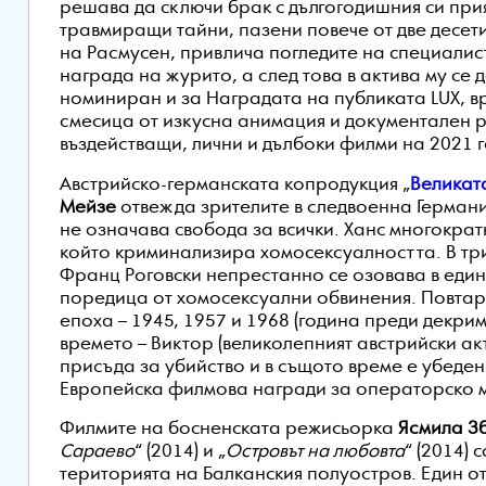
решава да сключи брак с дългогодишния си прия
травмиращи тайни, пазени повече от две десет
на Расмусен, привлича погледите на специалист
награда на журито, а след това в актива му се д
номиниран и за Наградата на публиката LUX, в
смесица от изкусна анимация и документален р
въздействащи, лични и дълбоки филми на 2021 
Австрийско-германската копродукция „
Великат
Мейзе
отвежда зрителите в следвоенна Герман
не означава свобода за всички. Ханс многокра
който криминализира хомосексуалността. В три
Франц Роговски непрестанно се озовава в един
поредица от хомосексуални обвинения. Повтар
епоха – 1945, 1957 и 1968 (година преди декри
времето – Виктор (великолепният австрийски а
присъда за убийство и в същото време е убеде
Европейска филмова награди за операторско м
Филмите на босненската режисьорка
Ясмила З
Сараево
“ (2014) и „
Островът на любовта
“ (2014)
територията на Балканския полуостров. Един о