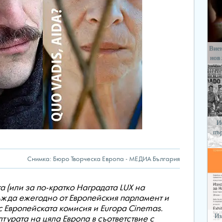
Виен
нов
И
пъ
Снимка: Бюро Творческа Европа - МЕДИА България
а (или за по-кратко Наградата LUX на
съжда ежегодно от Европейския парламент и
 Европейската комисия и Europa Cinemas.
Из
турата на цяла Европа в съответствие с