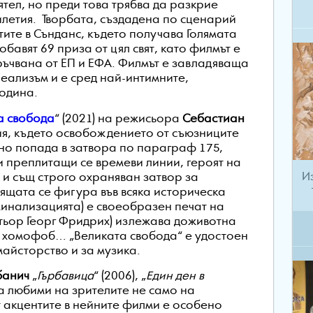
тел, но преди това трябва да разкрие
илетия. Творбата, създадена по сценарий
ите в Сънданс, където получава Голямата
обавят 69 приза от цял свят, като филмът е
ръчвана от ЕП и ЕФА. Филмът е завладяваща
еализъм и е сред най-интимните,
година.
а свобода
“ (2021) на режисьора
Себастиан
ия, където освобождението от съюзниците
тно попада в затвора по параграф 175,
 преплитащи се времеви линии, героят на
И
 и същ строго охраняван затвор за
ящата се фигура във всяка историческа
минализацията) е своеобразен печат на
ктьор Георг Фридрих) излежава доживотна
н хомофоб… „Великата свобода“ е удостоен
айсторство и за музика.
банич
„
Гърбавица
“ (2006), „
Един ден в
 са любими на зрителите не само на
т акцентите в нейните филми е особено