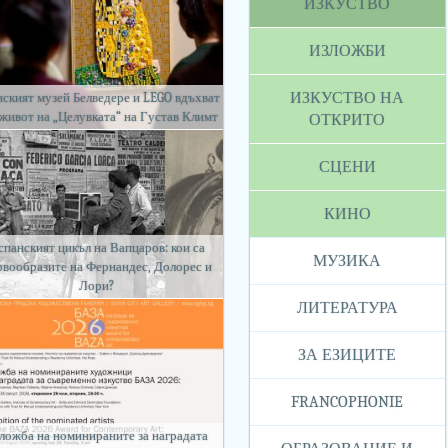
ИЗКУСТВО
ИЗЛОЖБИ
ИЗКУСТВО НА
ският музей Белведере и LEGO вдъхват
 живот на „Целувката“ на Густав Климт
ОТКРИТО
СЦЕНИ
КИНО
спанският цикъл на Вапцаров: кои са
МУЗИКА
рвообразите на Фернандес, Долорес и
Лори?
ЛИТЕРАТУРА
ЗА ЕЗИЦИТЕ
FRANCOPHONIE
ложба на номинираните за наградата