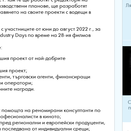
 г. Там те ще работят с редактори на
Ля
изводствени планове, ще разработят
авянето на своите проекти с водещи в
с участниците от юни до август 2022 г., за
Industry Days по време на 28-ия филмов
е:
шия проект от най-добрите
шия проект;
енти, търговски агенти, финансиращи
ни оператори;
чните награди.
С
п
 с помощта на реномирани консултанти по
рофесионалисти в киното;
 пред регионални и европейски продуценти,
 последвана от индивидуални срещи;