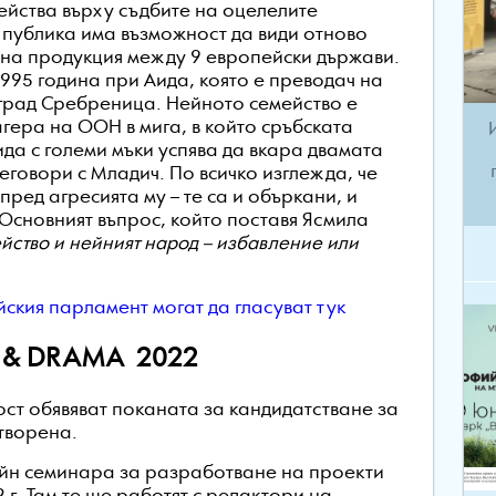
действа върху съдбите на оцелелите
 публика има възможност да види отново
естна продукция между 9 европейски държави.
1995 година при Аида, която е преводач на
 град Сребреница. Нейното семейство е
агера на ООН в мига, в който сръбската
ида с големи мъки успява да вкара двамата
реговори с Младич. По всичко изглежда, че
ред агресията му – те са и объркани, и
 Основният въпрос, който поставя Ясмила
йство и нейният народ – избавление или
йския парламент могат да гласуват тук
 & DRAMA 2022
ост обявяват поканата за кандидатстване за
отворена.
айн семинара за разработване на проекти