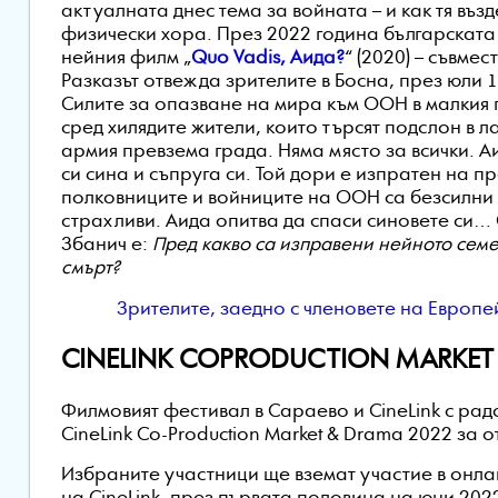
актуалната днес тема за войната – и как тя въз
физически хора. През 2022 година българската
нейния филм „
Quo Vadis, Аида?
“ (2020) – съвм
Разказът отвежда зрителите в Босна, през юли 
Силите за опазване на мира към ООН в малкия
сред хилядите жители, които търсят подслон в л
армия превзема града. Няма място за всички. А
си сина и съпруга си. Той дори е изпратен на п
полковниците и войниците на ООН са безсилни п
страхливи. Аида опитва да спаси синовете си…
Збанич е:
Пред какво са изправени нейното семе
смърт?
Зрителите, заедно с членовете на Европе
CINELINK COPRODUCTION MARKET
Филмовият фестивал в Сараево и CineLink с рад
CineLink Co-Production Market & Drama 2022 за 
Избраните участници ще вземат участие в онл