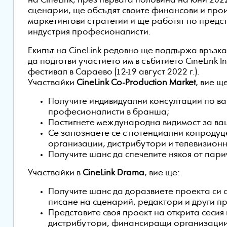
на CineLink, през първата половина на юни 2022
сценарии, ще обсъдят своите финансови и про
маркетингови стратегии и ще работят по предст
индустрия професионалисти.
Екипът на CineLink редовно ще поддържа връзка 
да подготви участието им в събитието CineLink 
фестивал в Сараево (12-19 август 2022 г.).
Участвайки
CineLink Co-Production Market
, вие щ
Получите индивидуални консултации по ва
професионалисти в бранша;
Постигнете международна видимост за ва
Се запознаете се с потенциални копродуц
организации, дистрибутори и телевизион
Получите шанс да спечелите някоя от пари
Участвайки в
CineLink Drama
, вие ще:
Получите шанс да доразвиете проекта си
писане на сценарий, редактори и други п
Представите своя проект на открита сесия
дистрибутори, финансиращи организации