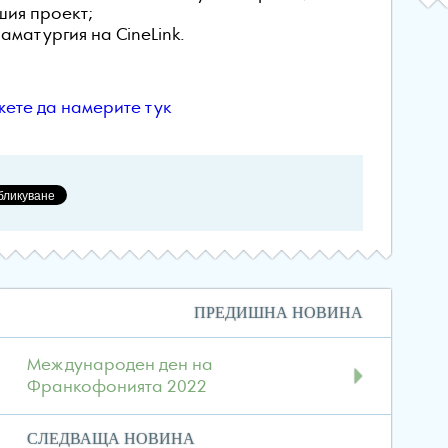
шия проект;
аматургия на CineLink.
.
ете да намерите тук
Навигация
ПРЕДИШНА НОВИНА
в
публикациите
Международен ден на
Франкофонията 2022
СЛЕДВАЩА НОВИНА