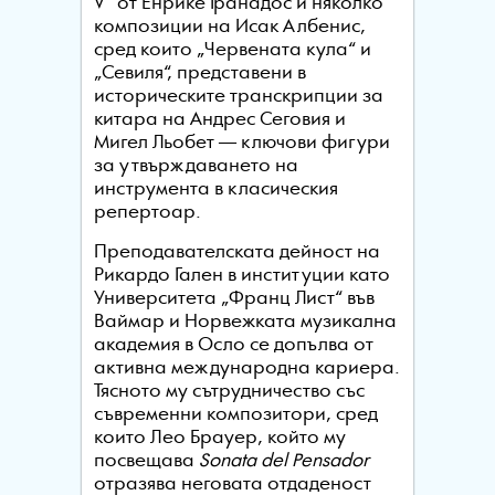
V“ от Енрике Гранадос и няколко
композиции на Исак Албенис,
сред които „Червената кула“ и
„Севиля“, представени в
историческите транскрипции за
китара на Андрес Сеговия и
Мигел Льобет — ключови фигури
за утвърждаването на
инструмента в класическия
репертоар.
Преподавателската дейност на
Рикардо Гален в институции като
Университета „Франц Лист“ във
Ваймар и Норвежката музикална
академия в Осло се допълва от
активна международна кариера.
Тясното му сътрудничество със
съвременни композитори, сред
които Лео Брауер, който му
посвещава
Sonata del Pensador
отразява неговата отдаденост