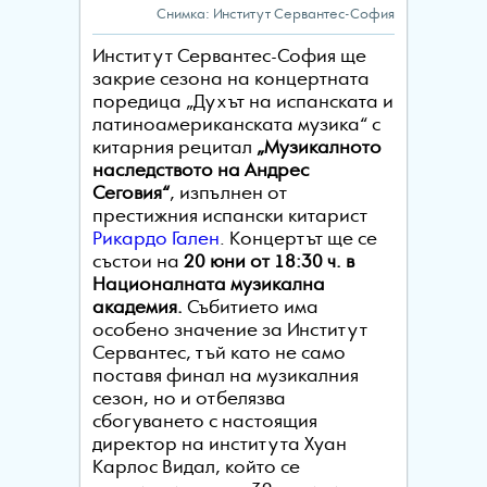
Снимка: Институт Сервантес-София
Институт Сервантес-София ще
закрие сезона на концертната
поредица „Духът на испанската и
латиноамериканската музика“ с
китарния рецитал
„Музикалното
наследството на Андрес
Сеговия“
, изпълнен от
престижния испански китарист
Рикардо Гален
. Концертът ще се
състои на
20 юни от 18:30 ч. в
Националната музикална
академия.
Събитието има
особено значение за Институт
Сервантес, тъй като не само
поставя финал на музикалния
сезон, но и отбелязва
сбогуването с настоящия
директор на института Хуан
Карлос Видал, който се