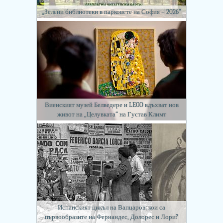
„Зелени библиотеки в парковете на София – 2026“
Виенският музей Белведере и LEGO вдъхват нов
живот на „Целувката“ на Густав Климт
Испанският цикъл на Вапцаров: кои са
първообразите на Фернандес, Долорес и Лори?