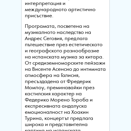
интерпретация и
международното артистично
присъствие.
Програмата, посветена на
музикалното наследство на
Андрес Сеговия, предлага
пътешествие през естетическото
и географското разнообразие
на испанската музика за китара.
От средиземноморските пейзажи
на Висенте Асенсио до интимната
атмосфера на Галисия,
пресъздадена от Фредерик
Момпоу, преминавайки през
кастилския характер на
Федерико Морено Тороба и
експресивната андалуска
емоционалност на Хоакин
Турина, концертът предлага
широка и представителна
картина на испанската