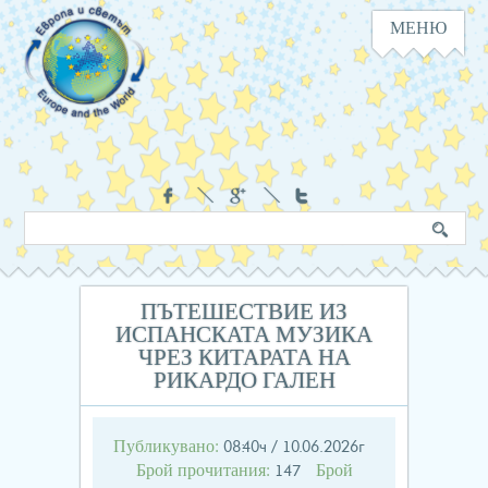
МЕНЮ
Навигация
Социални
Търсене
Ключова
в
дума
сайта
ПЪТЕШЕСТВИЕ ИЗ
ИСПАНСКАТА МУЗИКА
ЧРЕЗ КИТАРАТА НА
РИКАРДО ГАЛЕН
Публикувано:
08:40ч / 10.06.2026г
Брой прочитания:
Брой
147