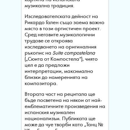
музикална традиция.
Изследователската дейност на
Рикардо Гален също заема важно
място в този артистичен проект.
Сред неговите музикологични
трудове се откроява
изследването на оригиналния
ръкопис на
Suite compostelana
(„Сюита от Компостела“), чиято
цел е да предложи
интерпретации, максимално
близки до намеренията на
композитора.
Втората част на рецитала ще
бъде посветена на някои от най-
емблематичните произведения на
испанския музикален
национализъм. Публиката ще
може да чуе творби като „Танц №