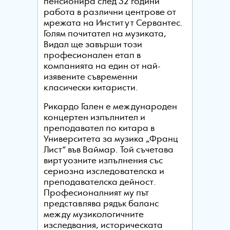
пенсионира след 32 години
работа в различни центрове от
мрежата на Институт Сервантес.
Голям почитател на музиката,
Видал ще завърши този
професионален етап в
компанията на един от най-
изявените съвременни
класически китаристи.
Рикардо Гален е международен
концертен изпълнител и
преподавател по китара в
Университета за музика „Франц
Лист“ във Ваймар. Той съчетава
виртуозните изпълнения със
сериозна изследователска и
преподавателска дейност.
Професионалният му път
представлява рядък баланс
между музикологичните
изследвания, историческата