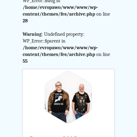
$curr_category
WP_Error::$slug in
/home/evropawo/www/www/wp-
in
content/themes/fes/archive.php
on line
28
/home/evropawo/www/
Warning
: Undefined property:
content/themes/fes/arch
WP_Error::$parent in
/home/evropawo/www/www/wp-
on
content/themes/fes/archive.php
on line
55
line
24
Warning
:
Attempt