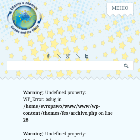
МЕНЮ
Навигация
Социални
Търсене
Ключова
в
дума
сайта
Warning
: Undefined property:
Warning
WP_Error::$slug in
:
/home/evropawo/www/www/wp-
Undefined
content/themes/fes/archive.php
on line
28
variable
Warning
: Undefined property: