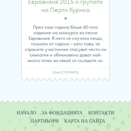
to
Евровизия 2015 и групата
на Перти Курика
read
property
През тази година беше 60-тото
издание на конкурса за песни
"name"
Евровизия. В него се случиха неща,
познати от години – като това, че
on
страните участнички гласуват често по
симпатия и обикновено дават най-
много точки за някой от съседите си.
null
към статията
in
/home/evropawo/www/
content/themes/fes/arch
Навигация
НАЧАЛО
ЗА ФОНДАЦИЯТА
КОНТАКТИ
on
ПАРТНЬОРИ
КАРТА НА САЙТА
line