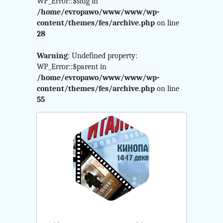
$curr_category
WP_Error::$slug in
/home/evropawo/www/www/wp-
in
content/themes/fes/archive.php
on line
28
/home/evropawo/www/
Warning
: Undefined property:
content/themes/fes/arch
WP_Error::$parent in
/home/evropawo/www/www/wp-
on
content/themes/fes/archive.php
on line
55
line
24
Warning
:
Attempt