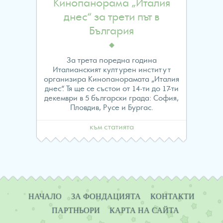
to
Кинопанорама „Италия
днес“ за трети път в
read
България
property
За трета поредна година
"name"
Италианският културен институт
организира Кинопанорамата „Италия
on
днес“. Тя ще се състои от 14-ти до 17-ти
декември в 5 български града: София,
null
Пловдив, Русе и Бургас.
in
към статията
/home/evropawo/www/
content/themes/fes/arch
Навигация
on
НАЧАЛО
ЗА ФОНДАЦИЯТА
КОНТАКТИ
ПАРТНЬОРИ
КАРТА НА САЙТА
line