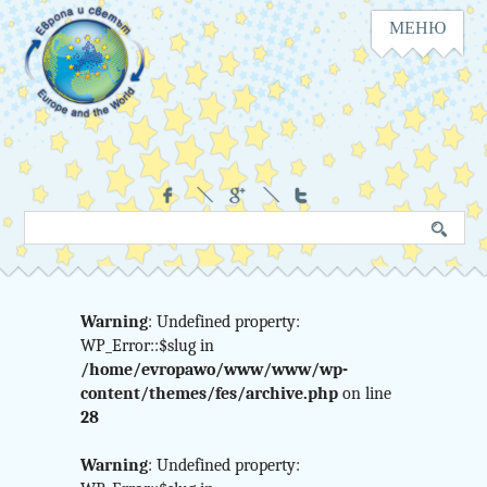
МЕНЮ
Навигация
Социални
Търсене
Ключова
в
дума
сайта
Warning
: Undefined property:
Warning
WP_Error::$slug in
:
/home/evropawo/www/www/wp-
Undefined
content/themes/fes/archive.php
on line
28
variable
Warning
: Undefined property: