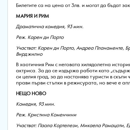
Билетите са на цена от 3лв. и могат да бъдат за
МАРИЯ И РИМ
Драматична комедия, 93 мин.
Реж. Карен ди Порто
Участват: Карен ди Порто, Андреа Планаменте, 
Вирджилио
В хаотичния Рим с неговата хилядолетна история
актриса. За да се издържа работи като „съдърж
си целия град, за да настанява туристи в скъп
прави първи стъпки в режисурата, но вече е ап
НЕЩО НОВО
Комедия, 93 мин.
Реж. Кристина Коменчини
Участват: Паола Кортелези, Микаела Рамацоти, 