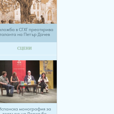
зложба в СГХГ преоткрива
таланта на Петър Дачев
СЦЕНИ
Испанска монография за