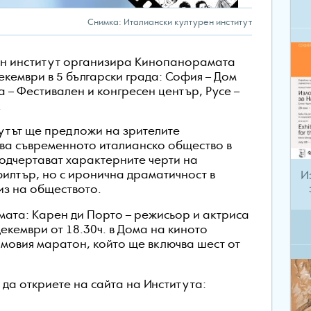
Снимка: Италиански културен институт
рен институт организира Кинопанорамата
 декември в 5 български града: София – Дом
а – Фестивален и конгресен център, Русе –
.
тутът ще предложи на зрителите
ува съвременното италианско общество в
одчертават характерните черти на
И
илтър, но с иронична драматичност в
из на обществото.
мата: Карен ди Порто – режисьор и актриса
декември от 18.30ч. в Дома на киното
мовия маратон, който ще включва шест от
а откриете на сайта на Института: