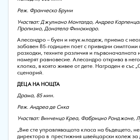
Реж. Франческо Бруни
Участват: Джулиано Монталдо, Андреа Карпенцан
Пропизио, Донатела Финокиаро.
Алесандро – буен и неук младеж, приема с не
забавен 85-годишен поет с привидни симптоми
разходки, техните различия и първоначалната 
намерят равновесие. Алесандро открива в нег
клопка, в която живее от дете. Награден е със
сценарий.
ДЕЦА НА НОЩТА
Драма, 85 мин.
Реж. Андреа де Сика
Участват: Винченцо Креа, Фабрицио Ронджоне, 
„Вие сте управляващата класа на бъдещето, не г
директора в престижния швейцарски колеж за 