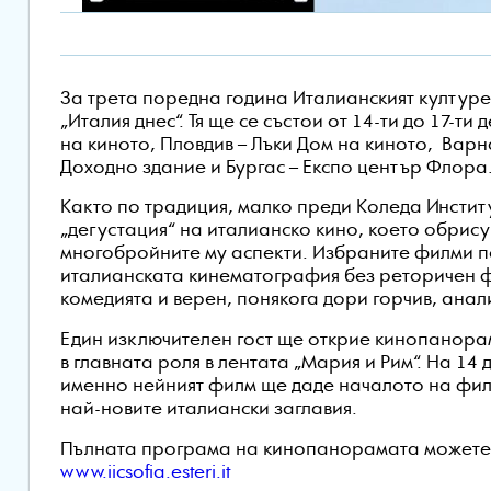
За трета поредна година Италианският култу
„Италия днес“. Тя ще се състои от 14-ти до 17-ти
на киното, Пловдив – Лъки Дом на киното, Варн
Доходно здание и Бургас – Експо център Флора
Както по традиция, малко преди Коледа Инсти
„дегустация“ на италианско кино, което обрис
многобройните му аспекти. Избраните филми п
италианската кинематография без реторичен ф
комедията и верен, понякога дори горчив, анал
Един изключителен гост ще открие кинопанора
в главната роля в лентата „Мария и Рим“. На 14 
именно нейният филм ще даде началото на фил
най-новите италиански заглавия.
Пълната програма на кинопанорамата можете д
www.iicsofia.esteri.it