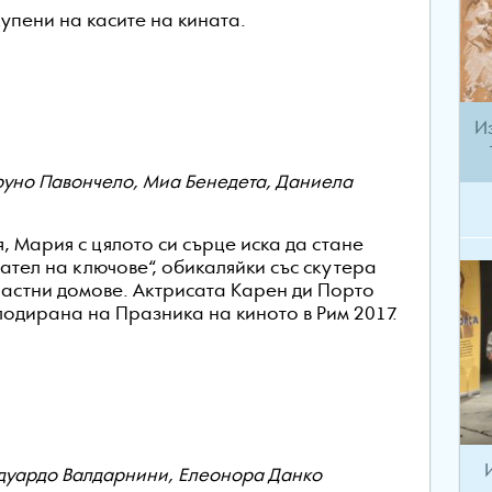
купени на касите на кината.
И
Бруно Павончело, Миа Бенедета, Даниела
, Мария с цялото си сърце иска да стане
ател на ключове“, обикаляйки със скутера
и частни домове. Актрисата Карен ди Порто
лодирана на Празника на киното в Рим 2017.
Едуардо Валдарнини, Елеонора Данко