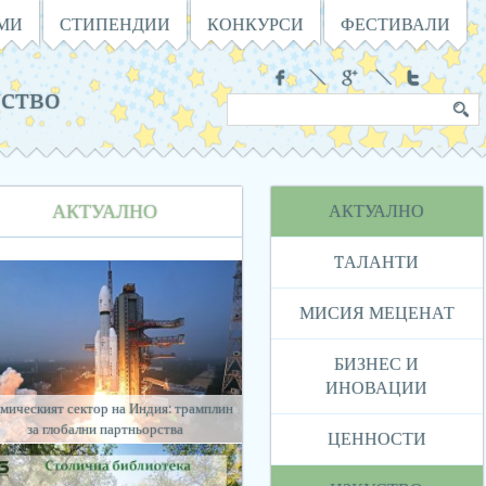
АМИ
СТИПЕНДИИ
КОНКУРСИ
ФЕСТИВАЛИ
Социални
ство
Търсене
Ключова
в
дума
сайта
Навигация
АКТУАЛНО
АКТУАЛНО
TАЛАНТИ
МИСИЯ МЕЦЕНАТ
БИЗНЕС И
ИНОВАЦИИ
мическият сектор на Индия: трамплин
за глобални партньорства
ЦЕННОСТИ