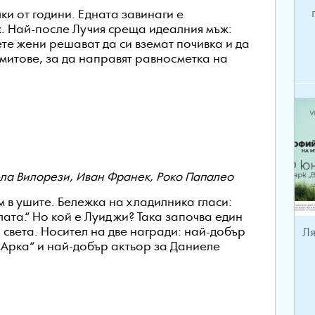
и от години. Едната завинаги е
х. Най-после Лучия среща идеалния мъж:
ете жени решават да си вземат почивка и да
митове, за да направят равносметка на
ела Вилорези, Иван Франек, Роко Папалео
 в ушите. Бележка на хладилника гласи:
лата.“ Но кой е Луиджи? Така започва един
 света. Носител на две награди: най-добър
Ля
„Арка“ и най-добър актьор за Даниеле