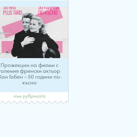
Прожекции на филми с
големия френски актьор
ан Габен – 50 години по-
късно
към рубриката