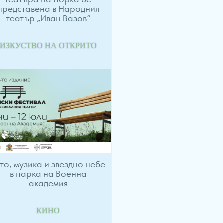
театъра на Лорка бе
представена в Народния
театър „Иван Вазов“
ИЗКУСТВО НА ОТКРИТО
то, музика и звездно небе
в парка на Военна
академия
КИНО