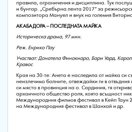
правила, ограничения и дисциплина. Тук посл
и бунтар. „Сребърна лента 2017“ за режисьорск
композитора Мануел и внук на големия Виторио
АКАБАДОРА – ПОСЛЕДНАТА МАЙКА
Историческа драма, 97 мин.
Реж. Енрико Пау
Участват: Донатела Финокиаро, Бари Уард, Каро
Кравос
Края на 30-те: Анета е наследила от майка си 
неизлечимо болните, отвеждайки ги в отвъдния 
си място в провинция на о. Сардиния, тя открив
архаичното общество роля, която всъщност ник
Международния филмов фестивал в Кейп Таун 20
на Международния фестивал в Шанхай и др.