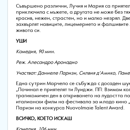
Съвършено различни, Лучия и Мария са приятелк
приключила с мъжете, а другата не може без тя
красив, нежен, страстен, но и малко незрял. Дв
захвърлят навиците, лицемерието и фалшивите 
живота си.
УШИ
Комедия, 90 мин.
Реж. Алесандро Аронадио
Участват: Даниеле Паризи, Силвия д‘Амико, Пам
Една сутрин Марчело се събужда с досаден шум
„Починал е приятелят ти Луиджи. ПП: Взимам ко
трагикомичен ден в откриването на лудостта по
италиански филм на фестивала за младо кино 
Паризи на конкурса NuovoImaie Talent Award.
ВСИЧКО, КОЕТО ИСКАШ
Комедия, 106 мин.