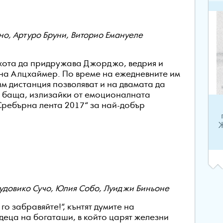
о, Артуро Бруни, Виторио Емануеле
охота да придружава Джорджо, ведрия и
 на Алцхаймер. По време на ежедневните им
им дистанция позволяват и на двамата да
о баща, излизайки от емоционалната
 „Сребърна лента 2017“ за най-добър
Ж
Лудовико Сучо, Юлия Собо, Луиджи Биньоне
о забравяйте!“, кънтят думите на
деца на богаташи, в който царят железни