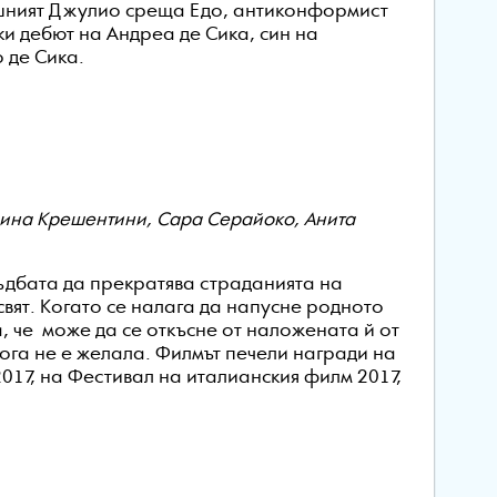
ушният Джулио среща Едо, антиконформист
и дебют на Андреа де Сика, син на
 де Сика.
лина Крешентини, Сара Серайоко, Анита
съдбата да прекратява страданията на
свят. Когато се налага да напусне родното
а, че може да се откъсне от наложената й от
ога не е желала. Филмът печели награди на
17, на Фестивал на италианския филм 2017,