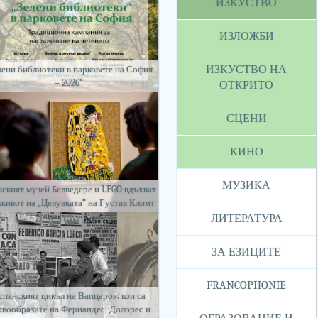
ИЗКУСТВО
ИЗЛОЖБИ
ИЗКУСТВО НА
лени библиотеки в парковете на София
– 2026“
ОТКРИТО
СЦЕНИ
КИНО
МУЗИКА
ският музей Белведере и LEGO вдъхват
 живот на „Целувката“ на Густав Климт
ЛИТЕРАТУРА
ЗА ЕЗИЦИТЕ
FRANCOPHONIE
спанският цикъл на Вапцаров: кои са
рвообразите на Фернандес, Долорес и