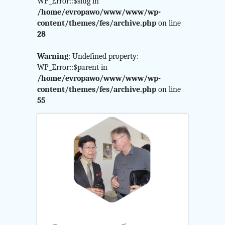
$curr_category
WP_Error::$slug in
/home/evropawo/www/www/wp-
in
content/themes/fes/archive.php
on line
28
/home/evropawo/www/
Warning
: Undefined property:
content/themes/fes/arch
WP_Error::$parent in
/home/evropawo/www/www/wp-
on
content/themes/fes/archive.php
on line
55
line
24
Warning
:
Attempt