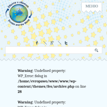
МЕНЮ
Навигация
Социални
Търсене
Ключова
в
дума
сайта
Warning
: Undefined property:
Warning
WP_Error::$slug in
:
/home/evropawo/www/www/wp-
Undefined
content/themes/fes/archive.php
on line
28
variable
Warning
: Undefined property: