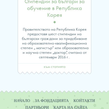
to
Стипендии за българи за
обучение в Република
read
Корея
property
Правителството на Република Корея
"name"
предоставя шест стипендии на
български граждани за придобиване
on
на образователно-квалификационна
степен „ магистър” или образователна
null
и научна степен „доктор”, считано от
септември 2016 г..
in
към статията
/home/evropawo/www/
content/themes/fes/arch
Навигация
on
НАЧАЛО
ЗА ФОНДАЦИЯТА
КОНТАКТИ
line
ПАРТНЬОРИ
КАРТА НА САЙТА