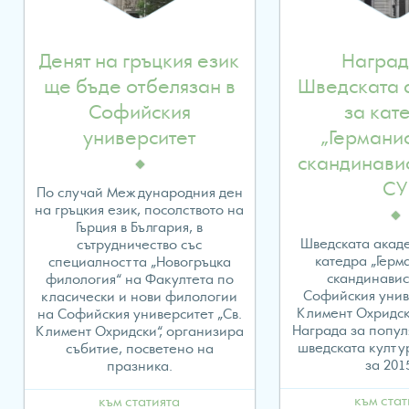
/home/evropawo/www/ww
content/themes/fes/archive
Денят на гръцкия език
Наград
on
ще бъде отбелязан в
Шведската 
Софийския
за кат
line
университет
„Германи
24
скандинави
СУ
По случай Международния ден
на гръцкия език, посолството на
Гърция в България, в
Warning
:
Шведската акад
сътрудничество със
катедра „Герм
специалността „Новогръцка
Attempt
скандинавис
филология“ на Факултета по
Софийския унив
класически и нови филологии
Климент Охридски
на Софийския университет „Св.
to
Награда за попу
Климент Охридски“, организира
шведската култу
събитие, посветено на
read
за 2015
празника.
към стат
към статията