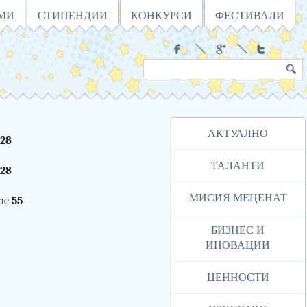
АМИ
СТИПЕНДИИ
КОНКУРСИ
ФЕСТИВАЛИ
Социални
Търсене
Ключова
в
дума
сайта
Навигация
АКТУАЛНО
28
TАЛАНТИ
28
МИСИЯ МЕЦЕНАТ
ine
55
БИЗНЕС И
ИНОВАЦИИ
ЦЕННОСТИ