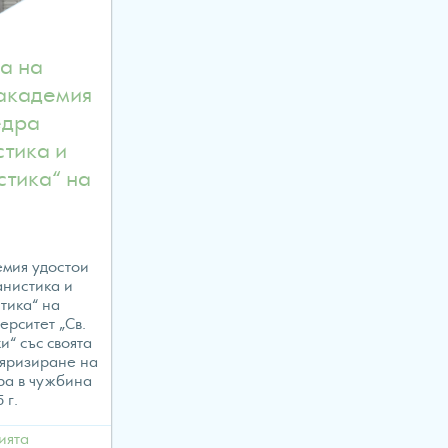
w/wp-
.php
а на
академия
едра
стика и
стика“ на
емия удостои
анистика и
тика“ на
ерситет „Св.
“ със своята
ляризиране на
ра в чужбина
 г.
ията