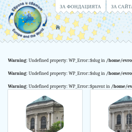
Навигация
ЗА ФОНДАЦИЯТА
ЗА САЙТ
Намирате
се
в:
Warning
: Undefined property: WP_Error::$slug in
/home/evro
Warning
:
Warning
: Undefined property: WP_Error::$slug in
/home/evro
Undefined
Warning
: Undefined property: WP_Error::$parent in
/home/ev
variable
$curr_category
in