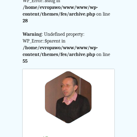
$curr_category
WP_Error::$slug in
/home/evropawo/www/www/wp-
in
content/themes/fes/archive.php
on line
28
/home/evropawo/www/
Warning
: Undefined property:
content/themes/fes/arch
WP_Error::$parent in
/home/evropawo/www/www/wp-
on
content/themes/fes/archive.php
on line
55
line
24
Warning
:
Attempt