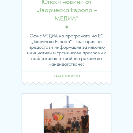
to
Юлски новини от
„Творческа Европа –
read
МЕДИА“
property
Офис МЕДИА на програмата на ЕС
"name"
„Творческа Европа” – България ни
предостави информация за няколко
on
инициативи и тренингови програми с
наближаващи крайни срокове за
null
кандидатстване:
in
към статията
/home/evropawo/www/
content/themes/fes/arch
on
line