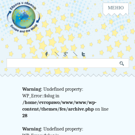
МЕНЮ
Навигация
Социални
Търсене
Ключова
в
дума
сайта
Warning
: Undefined property:
Warning
WP_Error::$slug in
:
/home/evropawo/www/www/wp-
Undefined
content/themes/fes/archive.php
on line
28
variable
Warning
: Undefined property: