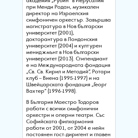
академия „Рубин“ в Йерусалим
при Менди Родан, музикален
директор на Израелския
симфоничен оркестър. Завършва
магистратура в Нов български
университет (2001),
докторантура в Лондонския
университет (2004) и културен
мениджмънт в Нов български
университет (2013). Стипендиант
е на Международната фондация
„Св. Св. Кирил и Методий”, Ротари
клуб – Виена (1995-1997) и на
Швейцарската фондация „Георг
Вахтер” (1996-1998).
В България Маестро Тодоров
работи с всички симфонични
оркестри и оперни театри. Със
Софийската филхармония
работи от 2001, от 2004 е нейн
постоянен гост-диригент и главен