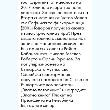
гост-диригент, от началото на
2017 година е избран за неин
директор. За изпълнението си на
Втора симфония от Густав Малер
със Софийските филхармоници
(2005) Тодоров получава своята
първа „Кристална лира”. През
същата година осъществява нов
запис на Националния химн на
България със солисти Райна
Кабаиванска, Никола Гюзелев,
Роберта и Орлин Горанов. За
популяризирането на
българската музика със
Софийска филхармония
получава наградата на Съюза на
българските композитори
„Златно петолиние“ и наградите
„Златна книга“, Плакет на
Президента на Република
България и мн.др.