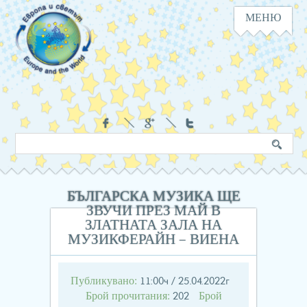
МЕНЮ
Навигация
Социални
Търсене
Ключова
в
дума
сайта
БЪЛГАРСКА МУЗИКА ЩЕ
ЗВУЧИ ПРЕЗ МАЙ В
ЗЛАТНАТА ЗАЛА НА
МУЗИКФЕРАЙН – ВИЕНА
Публикувано:
11:00ч / 25.04.2022г
Брой прочитания:
Брой
202