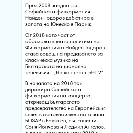
През 2008 заедно със
Софийската филхармония
Найден Тодоров дебютира в
залата на Юнеско в Париж.
От 2018 като част от
образователната политика на
Филхармонията Найден Тодоров
става водещ на предаването за
класическа музика на
Българската национална
телевизия – „На концерт с БНТ 2“.
В началото на 2018 той
дирижира Софийската
филхармония на концерта,
откриващ Българското
председателство на Европейския
съвет в световноизвестната зала
БОЗАР в Брюксел, със солисти
Соня Йончева и Людмил Ангелов.