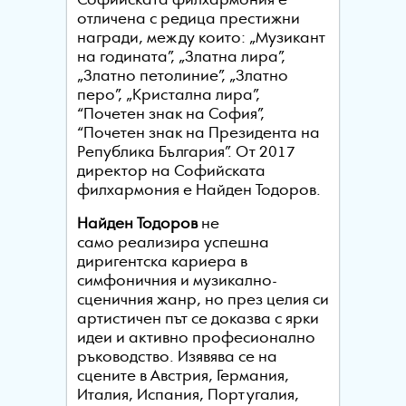
Софийската филхармония е
отличена с редица престижни
награди, между които: „Музикант
на годината”, „Златна лира”,
„Златно петолиние”, „Златно
перо”, „Кристална лира”,
“Почетен знак на София”,
“Почетен знак на Президента на
Република България”. От 2017
директор на Софийската
филхармония е Найден Тодоров.
Найден Тодоров
не
само
реализира успешна
диригентска кариера
в
симфоничния и музикално-
сценичния
жанр, но през целия си
артистичен път се доказва с ярки
идеи и активно професионално
ръководство. Изявява се на
сцените в Австрия, Германия,
Италия, Испания, Португалия,