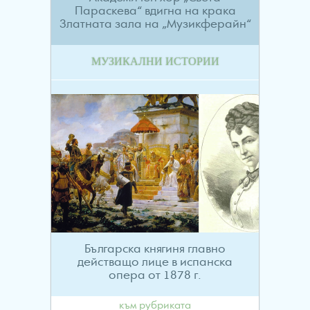
Параскева“ вдигна на крака
Златната зала на „Музикферайн“
МУЗИКАЛНИ ИСТОРИИ
Българска княгиня главно
действащо лице в испанска
опера от 1878 г.
към рубриката