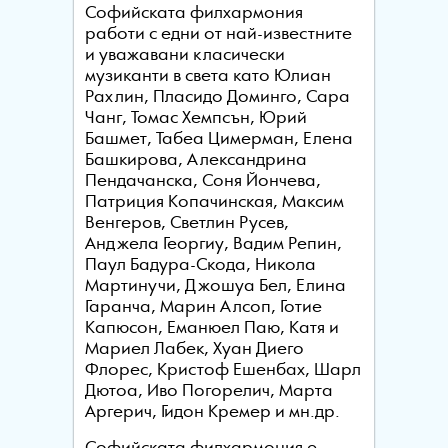
Софийската филхармония
работи с едни от най-известните
и уважавани класически
музиканти в света като Юлиан
Рахлин, Пласидо Доминго, Сара
Чанг, Томас Хемпсън, Юрий
Башмет, Табеа Цимерман, Елена
Башкирова, Александрина
Пендачанска, Соня Йончева,
Патриция Копачинская, Максим
Венгеров, Светлин Русев,
Анджела Георгиу, Вадим Репин,
Паул Бадура-Скода, Никола
Мартинучи, Джошуа Бел, Елина
Гаранча, Марин Алсоп, Готие
Капюсон, Еманюел Паю, Катя и
Мариел Лабек, Хуан Диего
Флорес, Кристоф Ешенбах, Шарл
Дютоа, Иво Погорелич, Марта
Аргерич, Гидон Кремер и мн.др.