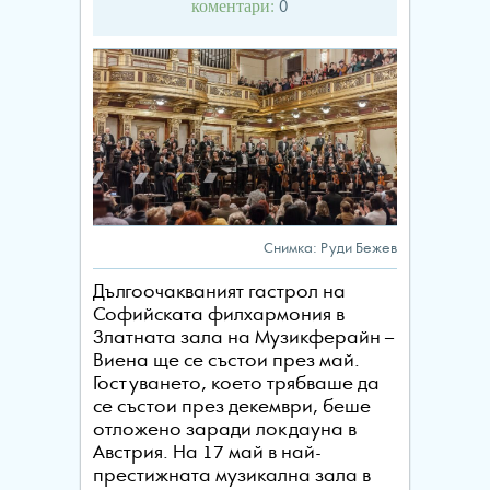
коментари:
0
Снимка: Руди Бежев
Дългоочакваният гастрол на
Софийската филхармония в
Златната зала на Музикферайн –
Виена ще се състои през май.
Гостуването, което трябваше да
се състои през декември, беше
отложено заради локдауна в
Австрия. На 17 май в най-
престижната музикална зала в