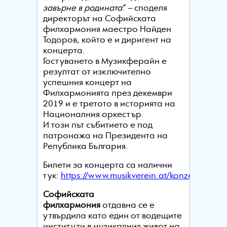
завърне в родината
.”
– споделя
директорът на Софийската
филхармония маестро Найден
Тодоров, който е и диригент на
концерта.
Гостуването в Музикферайн е
резултат от изключително
успешния концерт на
Филхармонията през декември
2019 и е третото в историята на
Националния оркестър.
И този път събитието е под
патронажа на Президента на
Република България.
Билети за концерта са налични
тук:
https://www.musikverein.at/konzert/event
Софийската
филхармония
отдавна се е
утвърдила като един от водещите
институти в музикалния живот на