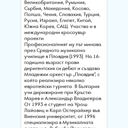
Великобритания, Румъния,
Сърбия, Македония, Косово,
Полша, Чехия, Словакия, Турция,
Русия, Израел, Египет, Китай,
Южна Корея, САЩ. Участва и в
международни кросоувър
проекти.
Професионалният му път минава
през Средното музикално
училище в Пловдив (1993). На 16-
годишна възраст прави
диригентския си дебют и създава
Младежки оркестър „Пловдив”, с
който реализира няколко
европейски турнета. В България
учи дирижиране при Кръстю
Марев и Александър Владигеров.
От 1993 е студент на Урош
Лайовиц и Карл Остерайхер във
Виенския университет; от 1996
специализира в Музикалната