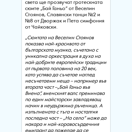
света ще прозвучат гротескната
сюите „Бай Ганьо“ от Веселин
Стоянов, Славянски танци №2 и
№8 от Дворжак и Пета симфония
от Чайковски.
„
С
юитата на Веселин Стоянов
показва най-красивото от
българската музика, съчетано с
уникална оркестрация в духа на
най-добрите европейски традиции
от първата половина на 20 век,
като успява да съчетае наглед
несъчетаеми неща – например във
втората част
–
„Бай Ганьо във
Виена“, виенският валс преминава
по един майсторски завладяващ
начин в неудържима ръченица. А
изпълнената с тъга и носталгия
последна част – „На село“ може да
накара и най-коравосърдечния
емигрант да пожелае да се