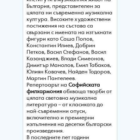
България, представителен за
цялата ни съвременна музикална
култура. Високите художествени
постижения на състава са
свързани с имената на изтъкнати
фигури като Саша Попов,
Константин Илиев, Добрин
Петков, Васил Стефанов, Васил
Казанджиев, Влади Симеонов,
Димитър Манолов, Емил Табаков,
Юлиян Ковачев, Найден Тодоров,
Мартин Пантелеев.
Репертоарът на
Софийската
филхармония
обхваща творби от
цялата световна музикална
литература – от класиката до
най-съвременни опуси,
включително и премиерни
изпълнения на десетки български
произведения.
В последните пет години