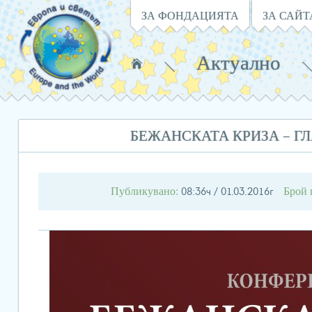
Навигация
ЗА ФОНДАЦИЯТА
ЗА САЙТ
Актуално
Намирате
се
в:
БЕЖАНСКАТА КРИЗА – Г
Публикувано:
Брой 
08:36ч / 01.03.2016г