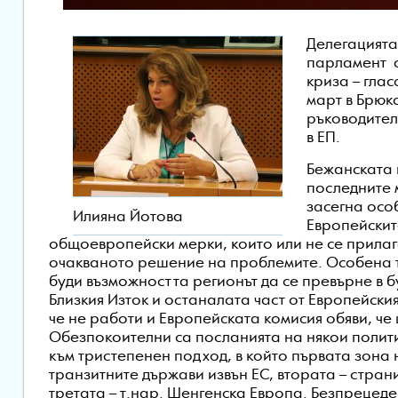
Делегацията
парламент 
криза – глас
март в Брюк
ръководител
в ЕП.
Бежанската 
последните 
засегна осо
Илияна Йотова
Европейскит
общоевропейски мерки, които или не се прилага
очакваното решение на проблемите. Особена т
буди възможността регионът да се превърне в 
Близкия Изток и останалата част от Европейски
че не работи и Европейската комисия обяви, че 
Обезпокоителни са посланията на някои полити
към тристепенен подход, в който първата зона
транзитните държави извън ЕС, втората – стра
третата – т.нар. Шенгенска Европа. Безпрецед