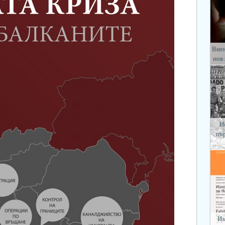
Виен
нов
И
пъ
Из