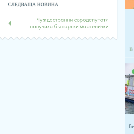
СЛЕДВАЩА НОВИНА
Чуждестранни евродепутати
получиха български мартенички
В
В