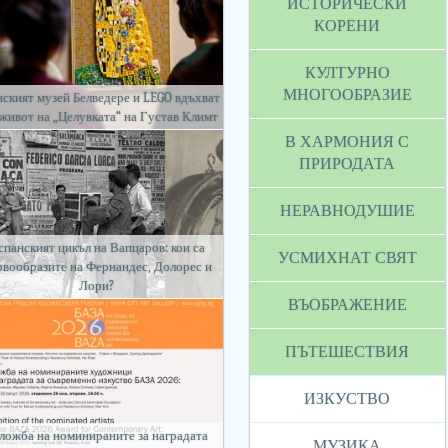
ИСТОРИЧЕСКИ
КОРЕНИ
КУЛТУРНО
МНОГООБРАЗИЕ
ският музей Белведере и LEGO вдъхват
 живот на „Целувката“ на Густав Климт
В ХАРМОНИЯ С
ПРИРОДАТА
НЕРАВНОДУШИЕ
спанският цикъл на Вапцаров: кои са
УСМИХНАТ СВЯТ
рвообразите на Фернандес, Долорес и
Лори?
ВЪОБРАЖЕНИЕ
ПЪТЕШЕСТВИЯ
ИЗКУСТВО
ложба на номинираните за наградата
МУЗИКА