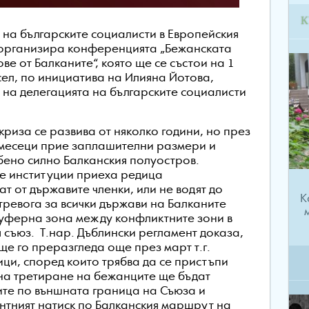
К
 на българските социалисти в Европейския
организира конференцията „Бежанската
ове от Балканите“, която ще се състои на 1
сел, по инициатива на Илияна Йотова,
 на делегацията на българските социалисти
криза се развива от няколко години, но през
месеци прие заплашителни размери и
бено силно Балканския полуостров.
е институции приеха редица
т от държавите членки, или не водят до
К
ревога за всички държави на Балканите
буферна зона между конфликтните зони в
я съюз. Т.нар. Дъблински регламент доказа,
ще го преразгледа още през март т.г.
ци, според които трябва да се пристъпи
 на третиране на бежанците ще бъдат
ните по външната граница на Съюза и
ентният натиск по Балканския маршрут на