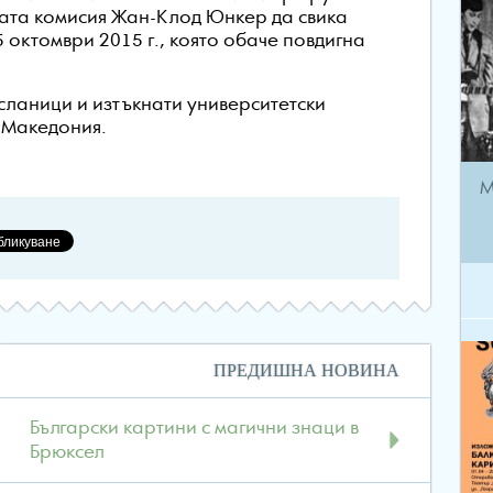
ата комисия Жан-Клод Юнкер да свика
 октомври 2015 г., която обаче повдигна
сланици и изтъкнати университетски
и Македония.
а
М
Навигация
ПРЕДИШНА НОВИНА
в
публикациите
Български картини с магични знаци в
Брюксел