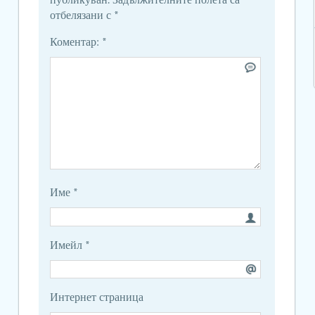
публикуван.
Задължителните полета са
отбелязани с
*
Коментар:
*
Име
*
Имейл
*
Интернет страница