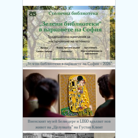
„Зелени библиотеки в парковете на София – 2026“
Виенският музей Белведере и LEGO вдъхват нов
живот на „Целувката“ на Густав Климт