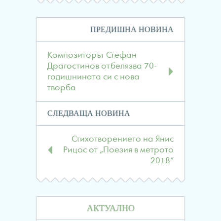
Навигация
ПРЕДИШНА НОВИНА
в
публикациите
Композиторът Стефан
Драгостинов отбелязва 70-
годишнината си с нова
творба
СЛЕДВАЩА НОВИНА
Стихотворението на Янис
Рицос от „Поезия в метрото
2018“
АКТУАЛНО