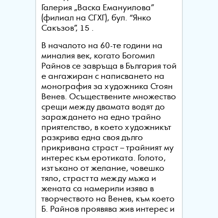
Галерия „Васка Емануилова”
(филиал на СГХГ), бул. “Янко
Сакъзов”, 15 .
В началото на 60-те години на
миналия век, когато Богомил
Райнов се завръща в България той
е ангажиран с написването на
монография за художника Стоян
Венев. Осъществените множество
срещи между двамата водят до
зараждането на едно трайно
приятелство, в което художникът
разкрива една своя дълго
прикривана страст – трайният му
интерес към еротиката. Голото,
изтъкано от желание, човешко
тяло, страстта между мъжа и
жената са намерили изява в
творчеството на Венев, към което
Б. Райнов проявява жив интерес и