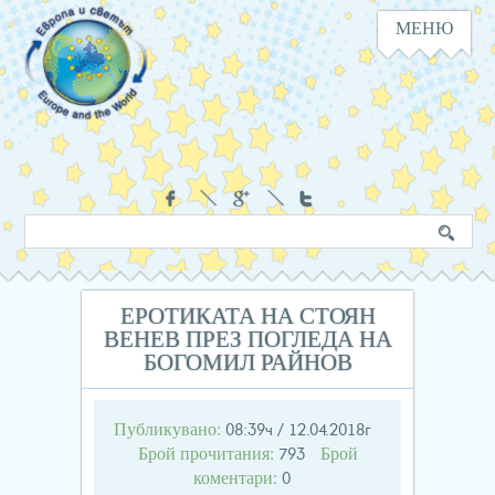
МЕНЮ
Навигация
Социални
Търсене
Ключова
в
дума
сайта
ЕРОТИКАТА НА СТОЯН
ВЕНЕВ ПРЕЗ ПОГЛЕДА НА
БОГОМИЛ РАЙНОВ
Публикувано:
08:39ч / 12.04.2018г
Брой прочитания:
Брой
793
коментари:
0