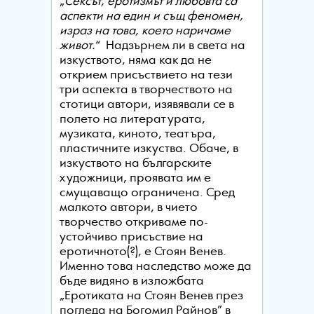
„
Сексът, еротизмът и любовта са
аспекти на един и същ феномен,
израз на това, което наричаме
живот.
“ Надзърнем ли в света на
изкуството, няма как да не
открием присъствието на тези
три аспекта в творчеството на
стотици автори, изявявали се в
полето на литературата,
музиката, киното, театъра,
пластичните изкуства. Обаче, в
изкуството на българските
художници, проявата им е
смущаващо ограничена. Сред
малкото автори, в чието
творчество откриваме по-
устойчиво присъствие на
еротичното(?), е Стоян Венев.
Именно това наследство може да
бъде видяно в изложбата
„Еротиката на Стоян Венев през
погледа на Богомил Райнов” в