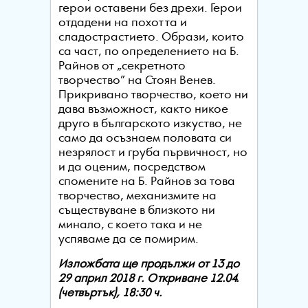
герои оставени без дрехи. Герои
отдадени на похотта и
сладострастието. Образи, които
са част, по определението на Б.
Райнов от „секретното
творчество” на Стоян Венев.
Прикривано творчество, което ни
дава възможност, както никое
друго в българското изкуство, не
само да осъзнаем половата си
незрялост и груба първичност, но
и да оценим, посредством
спомените на Б. Райнов за това
творчество, механизмите на
съществуване в близкото ни
минало, с което така и не
успяваме да се помирим.
Изложбата ще продължи от 13 до
29 април 2018 г. Откриване
1
2
.04.
(четвъртък), 18:30 ч.