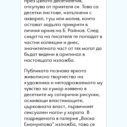
през цялото десетилетия,
откупува от приятеля си. Това са
десетки листове, изпълнени с
акварел, туш или молив, които
остават задълго прикрити в
личния архив на Б. Райнов. След
смъртта на писателя те попадат в
частни колекции и днес,
значителната част от тях могат да
бъдат видени в оригинал в
настоящата изложба.
Публиката познава яркото
живописно творчество на
художника и неподражаемото му
чувство за хумор изявено в
десетките му сатирични рисунки,
осмиващи властимащите,
църковната власт, първичният
сексуален нагон у хората. В
подредената в галерия „Васка
Емануилова” изложба, това се