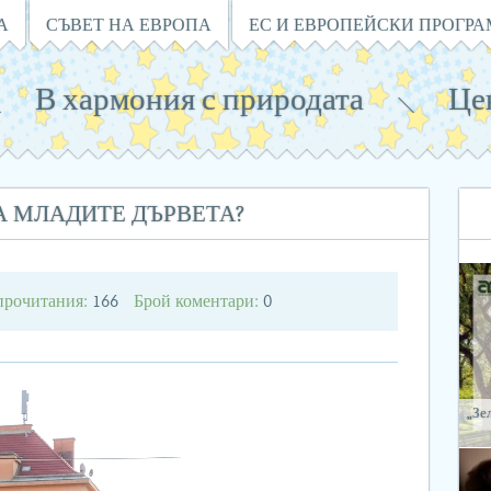
А
СЪВЕТ НА ЕВРОПА
ЕС И ЕВРОПЕЙСКИ ПРОГР
В хармония с природата
Це
А МЛАДИТЕ ДЪРВЕТА?
прочитания:
Брой коментари:
166
0
„Зе