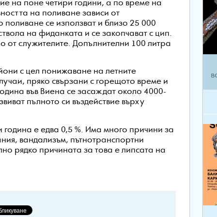
ие на поне четири години, а по време на
вността на поливане зависи от
 поливане се използват и близо 25 000
ствола на фиданката и се закопчават с цип.
но от служителите. Допълнителни 100 литра
йони с цел понижаване на летните
в
лучаи, пряко свързани с горещото време и
 година във Виена се засаждат около 4000-
звиват пълното си въздействие върху
 година е едва 0,5 %. Има много причини за
вания, вандализъм, пътнотранспортни
лно рядко причината за това е липсата на