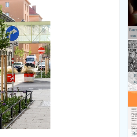
Виен
нов
И
пъ
Из