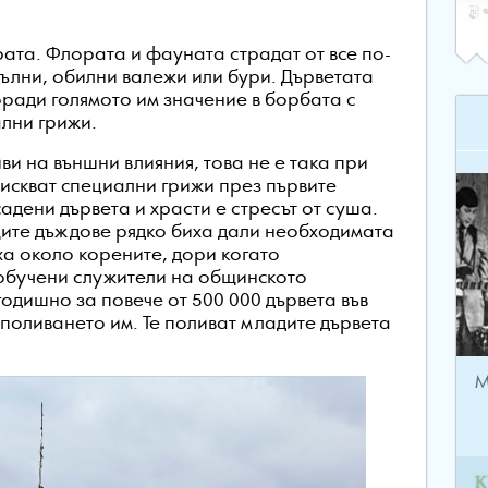
ата. Флората и фауната страдат от все по-
ълни, обилни валежи или бури. Дърветата
оради голямото им значение в борбата с
ални грижи.
ви на външни влияния, това не е така при
зискват специални грижи през първите
дени дървета и храсти е стресът от суша.
щите дъждове рядко биха дали необходимата
ха около корените, дори когато
обучени служители на общинското
одишно за повече от 500 000 дървета във
 поливането им. Те поливат младите дървета
М
К