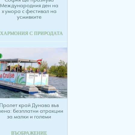
София ще празнува
Международния ден на
хумора с фестивал на
усмивките
 ХАРМОНИЯ С ПРИРОДАТА
Пролет край Дунава във
иена: безплатни атракции
за малки и големи
ВЪОБРАЖЕНИЕ