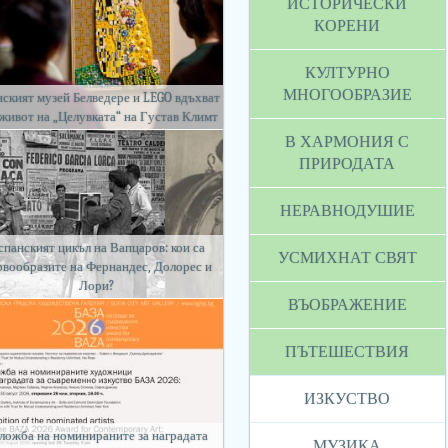
ИСТОРИЧЕСКИ
КОРЕНИ
КУЛТУРНО
МНОГООБРАЗИЕ
ският музей Белведере и LEGO вдъхват
 живот на „Целувката“ на Густав Климт
В ХАРМОНИЯ С
ПРИРОДАТА
НЕРАВНОДУШИЕ
спанският цикъл на Вапцаров: кои са
УСМИХНАТ СВЯТ
рвообразите на Фернандес, Долорес и
Лори?
ВЪОБРАЖЕНИЕ
ПЪТЕШЕСТВИЯ
ИЗКУСТВО
ложба на номинираните за наградата
МУЗИКА