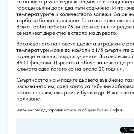
се поливат ръчно веднъж седмично в продължен
горещи вълни дори два пъти седмично. Интензи
температурите и количеството валежи. За ръчно
торби за бавно поливане. Те се поставят около 
Всяка торба побира 75 литра и се пълни редов
се изливат директно в ствола на дървото.
Засаждането на повече дървета в градските ра
температури може да намали с 1/3 смъртните с
горещите вълни, твърдят учените. Затова всяка
4500 фиданки. Дърветата обаче започват да ра
климата едва когато са на около 20 години.
Смъртността на младите дървета във Виена тази
изсъхването им, сред които са гъбични заболя
произшествия, екстремни бури и др. Изключите
поливане.
Източник: Международни офиси на община Виена-София