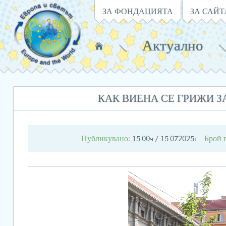
Навигация
ЗА ФОНДАЦИЯТА
ЗА САЙТ
Актуално
Намирате
се
в:
КАК ВИЕНА СЕ ГРИЖИ З
Публикувано:
Брой 
15:00ч / 15.07.2025г