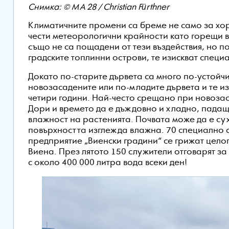
Снимка: © MA 28 / Christian Fürthner
Климатичните промени са бреме не само за хор
чести метеорологични крайности като горещи в
също не са пощадени от тези въздействия, но п
градските топлинни острови, те изискват специ
Докато по-старите дървета са много по-устойчи
новозасадените или по-младите дървета и те и
четири години. Най-често срещано при новозаса
Дори и времето да е дъждовно и хладно, пада
влажност на растенията. Почвата може да е су
повърхността изглежда влажна. 70 специално 
предприятие „Виенски градини“ се грижат целог
Виена. През лятото 150 служители отговарят за
с около 400 000 литра вода всеки ден!