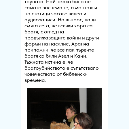
трупата. Най-тежко било не
самото заснемане, а монтажът
на стотици часове видео и
аудиозаписи. На въпрос, дали
смята сега, че всички хора са
братя, с оглед на
продължаващите войни и други
форми на насилие, Аранча
припомни, че все пак първите
братя са били Авел и Каин.
Тъжната истина е, че
братоубийството е съпътствало
човечеството от библейски
времена.