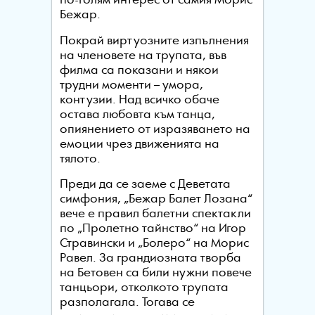
по-голям интерес от самия Морис
Бежар.
Покрай виртуозните изпълнения
на членовете на трупата, във
филма са показани и някои
трудни моменти – умора,
контузии. Над всичко обаче
остава любовта към танца,
опиянението от изразяването на
емоции чрез движенията на
тялото.
Преди да се заеме с Деветата
симфония, „Бежар Балет Лозана“
вече е правил балетни спектакли
по „Пролетно тайнство“ на Игор
Стравински и „Болеро“ на Морис
Равел. За грандиозната творба
на Бетовен са били нужни повече
танцьори, отколкото трупата
разполагала. Тогава се