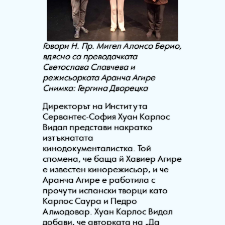
Говори Н. Пр.
Мигел Алонсо Берио,
вдясно са преводачката
Светослава Славчева и
режисьорката Аранча Агире
Снимка: Гергина Дворецка
Директорът на Института
Сервантес-София
Хуан Карлос
Видал
представи накратко
изтъкнатата
кинодокументалистка. Той
спомена, че баща й Хавиер Агире
е известен кинорежисьор, и че
Аранча Агире е работила с
прочути испански творци като
Карлос Саура и Педро
Алмодовар. Хуан Карлос Видал
добави, че авторката на „Да