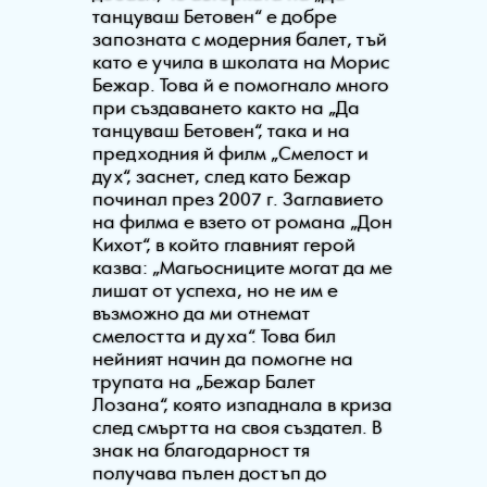
танцуваш Бетовен“ е добре
запозната с модерния балет, тъй
като е учила в школата на Морис
Бежар. Това й е помогнало много
при създаването както на „Да
танцуваш Бетовен“, така и на
предходния й филм „Смелост и
дух“, заснет, след като Бежар
починал през 2007 г. Заглавието
на филма е взето от романа „Дон
Кихот“, в който главният герой
казва: „Магьосниците могат да ме
лишат от успеха, но не им е
възможно да ми отнемат
смелостта и духа“. Това бил
нейният начин да помогне на
трупата на „Бежар Балет
Лозана“, която изпаднала в криза
след смъртта на своя създател. В
знак на благодарност тя
получава пълен достъп до