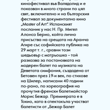
кинофестивал във Валядолид и е
показван в много страни по цял
свят, включително и на българския
фестивал за документално кино
„Master of Art“. Испанският
посланик у нас Н. Пр. Мигел
Алонсо Берио, който лично
присъства на срещата на Аранча
Агире със софийската публика на
29 март т. г., сравни този
шедьовър с матрьошка – той
разказва за постановката на
модерен балет по музиката на
Деветата симфония, създадена от
Бетовен през 19-и век, по стихове
на Шилер, написани 40 години
по-рано, по хореография на
прочутия френски балетмайстор
Морис Бежар. Премиерата е в
Токио, като в спектакъла участват
балетисти от „Бежар Балет