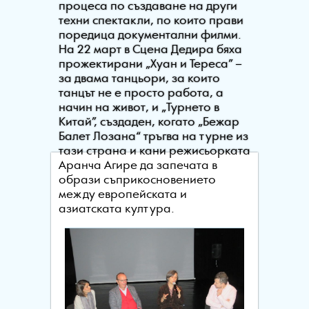
процеса по създаване на други
техни спектакли, по които прави
поредица документални филми.
На 22 март в Сцена Дедира бяха
прожектирани „Хуан и Тереса” –
за двама танцьори, за които
танцът не е просто работа, а
начин на живот, и „Турнето в
Китай”, създаден, когато „Бежар
Балет Лозана“ тръгва на турне из
тази страна и кани режисьорката
Аранча Агире да запечата в
образи съприкосновението
между европейската и
азиатската култура.