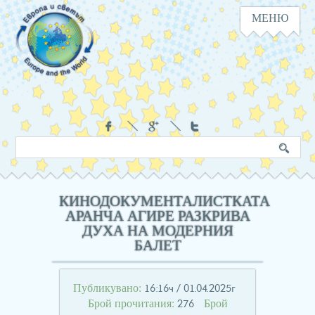
МЕНЮ
Навигация
Социални
Търсене
Ключова
в
дума
сайта
КИНОДОКУМЕНТАЛИСТКАТА
АРАНЧА АГИРЕ РАЗКРИВА
ДУХА НА МОДЕРНИЯ
БАЛЕТ
Публикувано:
16:16ч / 01.04.2025г
Брой прочитания:
Брой
276