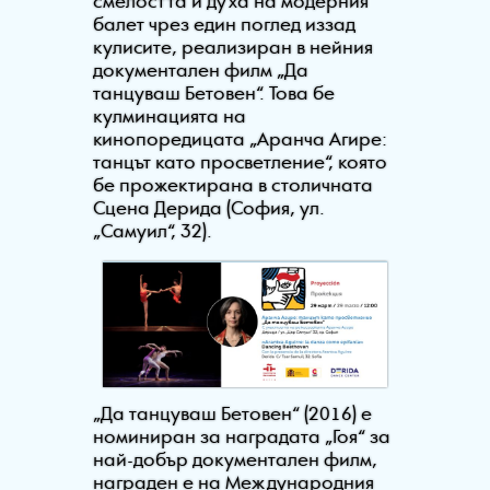
смелостта и духа на модерния
балет чрез един поглед иззад
кулисите, реализиран в нейния
документален филм „Да
танцуваш Бетовен“. Това бе
кулминацията на
кинопоредицата „Аранча Агире:
танцът като просветление“, която
бе прожектирана в столичната
Сцена Дерида (София, ул.
„Самуил“, 32).
„Да танцуваш Бетовен“ (2016) е
номиниран за наградата „Гоя“ за
най-добър документален филм,
награден е на Международния