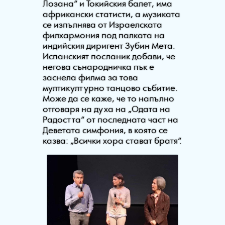
Лозана“ и Токийския балет, има
африкански статисти, а музиката
се изпълнява от Израелската
филхармония под палката на
индийския диригент Зубин Мета.
Испанският посланик добави, че
негова сънародничка пък е
заснела филма за това
мултикултурно танцово събитие.
Може да се каже, че то напълно
отговаря на духа на „Одата на
Радостта“ от последната част на
Деветата симфония, в която се
казва: „Всички хора стават братя“.