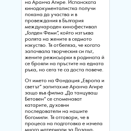
на Аранча Агире. Испанската
кинодокументалистка получи
покана да участва и в
провеждания в България
международен кинофестивал
„Голден Феми“, който изтъква
ролята на жените в седмото
изкуство. Тя отбеляза, че когато
започвала творческия си път,
жените режисьорки в родината й
се брояли на пръстите на едната
ръка, но сега те са доста повече.
От името на Фондация „Европа и
светът“ запитахме Аранча Агире
защо във филма „Да танцуваш
Бетовен“ се споменават
катарите, духовни
последователи на нашите
богомили. Тя отговори, че в
процеса на подготовка е изчела
много материали за Лозана,