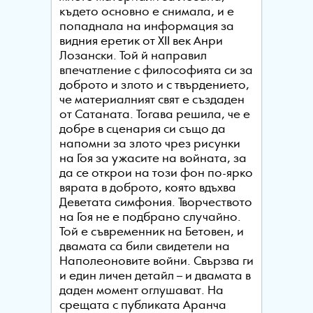
където основно е снимала, и е
попаднала на информация за
видния еретик от XII век Анри
Лозански. Той й направил
впечатление с философията си за
доброто и злото и с твърдението,
че материалният свят е създаден
от Сатаната. Тогава решила, че е
добре в сценария си също да
напомни за злото чрез рисунки
на Гоя за ужасите на войната, за
да се открои на този фон по-ярко
вярата в доброто, която вдъхва
Деветата симфония. Творчеството
на Гоя не е подбрано случайно.
Той е съвременник на Бетовен, и
двамата са били свидетели на
Наполеоновите войни. Свързва ги
и един личен детайл – и двамата в
даден момент оглушават. На
срещата с публиката Аранча