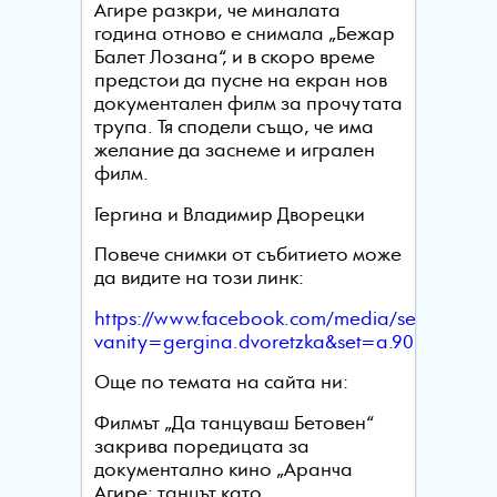
Агире разкри, че миналата
година отново е снимала „Бежар
Балет Лозана“, и в скоро време
предстои да пусне на екран нов
документален филм за прочутата
трупа. Тя сподели също, че има
желание да заснеме и игрален
филм.
Гергина и Владимир Дворецки
Повече снимки от събитието може
да видите на този линк:
https://www.facebook.com/media/set/?
vanity=gergina.dvoretzka&set=a.90518647
Още по темата на сайта ни:
Филмът „Да танцуваш Бетовен“
закрива поредицата за
документално кино „Аранча
Агире: танцът като