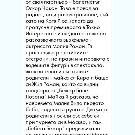
от своя партньор – балетистът
Оскар Чакон. Това е повод за
радост, но и разочарование, тъй
като на Катя й се налага да
пропусне премиерата в Токио.
Интересна е и гледната точка на
разказвачката във филма –
актрисата Малия Роман. Тя
проследява репетициите
отстрани, но прави и интервюта с
водещите фигури в спектакъла,
включително и със своите
родители – майка си Кира и баща
си Жил Роман, които са видни
танцьори от „Бежар Балет
Лозана“. Майка й разказа, че
навремето Малия била първото
бебе, родено в трупата. Двамата
родители я носили със себе си
при турнето си в Москва, и там
„бебето Бежар“ предизвикало