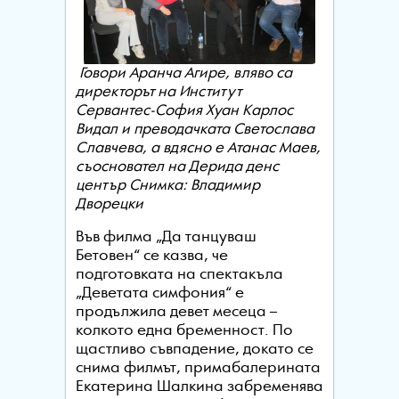
Говори Аранча Агире, вляво са
директорът на Институт
Сервантес-София Хуан Карлос
Видал и преводачката Светослава
Славчева, а вдясно е Атанас Маев,
съосновател на Дерида денс
център
Снимка: Владимир
Дворецки
Във филма „Да танцуваш
Бетовен“ се казва, че
подготовката на спектакъла
„Деветата симфония“ е
продължила девет месеца –
колкото една бременност. По
щастливо съвпадение, докато се
снима филмът, примабалерината
Екатерина Шалкина забременява