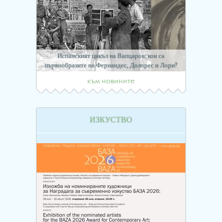
Испанският цикъл на Вапцаров: кои са
първообразите на Фернандес, Долорес и Лори?
към новините
ИЗКУСТВО