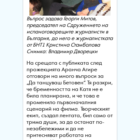
Въпрос задава Георги Митов,
председател на Сдружението на
испаноговорещите журналисти в
България, до него е журналистката
от БНТ1 Кристина Стамболова
Снимка: Владимир Дворецки
На срещата с публиката след
прожекцията Аранча Агире
отговори на много въпроси за
„Да танцуваш Бетовен“. Тя разкри,
че бременността на Катя не е
била планирана, и че това е
променило първоначалния
сценарий на филма. Творческият
екип, създал лентата, бил само от
трима души, за да останат по-
незабележими и да не
притесняват работата на