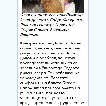
Говори кинорежисьорът Димитър
Гочев, до него е Сайра Фандиньо
Лопес от Институт Сервантес-
София
Снимка: Владимир
Дворецки
Кинорежисьорът Димитър Гочев
сподели, че неотдавна е заснел
документален филм за Петър
Дънов и е разбрал, че негови
последователи испанци са се
заселили в близост до Седемте
рилски езера. Той отбеляза, че
хороводите от „Деветата
симфония“ на балета Бежар
напомнят за паневритмията на
дъновистите, при която
участниците също се въртят в
кръг, и предложи сътрудничество