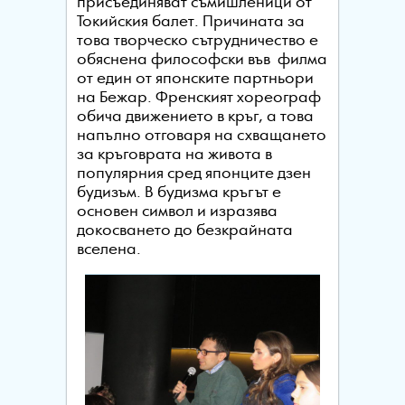
присъединяват съмишленици от
Токийския балет. Причината за
това творческо сътрудничество е
обяснена философски във филма
от един от японските партньори
на Бежар. Френският хореограф
обича движението в кръг, а това
напълно отговаря на схващането
за кръговрата на живота в
популярния сред японците дзен
будизъм. В будизма кръгът е
основен символ и изразява
докосването до безкрайната
вселена.