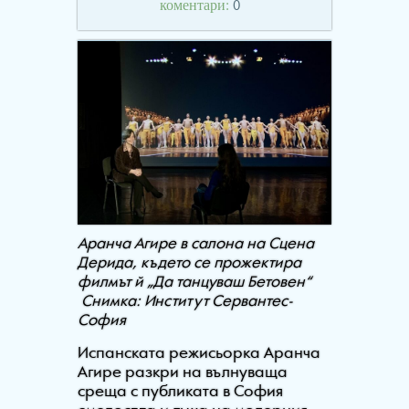
коментари:
0
Аранча Агире в салона на Сцена
Дерида, където се прожектира
филмът й „Да танцуваш Бетовен“
Снимка: Институт Сервантес-
София
Испанската режисьорка Аранча
Агире разкри на вълнуваща
среща с публиката в София