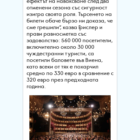
ефектът на наваксване след два
отменени сезона със сигурност
изигра своята роля. Търсенето на
билети обаче бързо ни доказа, че
сме грешили“, казва Грислер и
прави равносметка със
задоволство: 560 000 посетители,
включително около 30 000
чуждестранни туристи, са
посетили баловете във Виена,
като всеки от тях е похарчил
средно по 330 евро в сравнение с
320 евро през предходната
година.