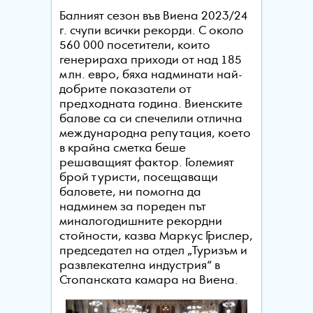
Балният сезон във Виена 2023/24
г. счупи всички рекорди. С около
560 000 посетители, които
генерираха приходи от над 185
млн. евро, бяха надминати най-
добрите показатели от
предходната година. Виенските
балове са си спечелили отлична
международна репутация, което
в крайна сметка беше
решаващият фактор. Големият
брой туристи, посещаващи
баловете, ни помогна да
надминем за пореден път
миналогодишните рекордни
стойности, казва Маркус Грислер,
председател на отдел „Туризъм и
развлекателна индустрия“ в
Стопанската камара на Виена.