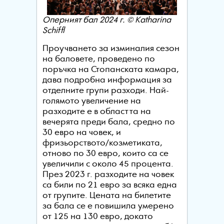
Оперният бал 2024 г. © Katharina
Schiffl
Проучването за изминалия сезон
на баловете, проведено по
поръчка на Стопанската камара,
дава подробна информация за
отделните групи разходи. Най-
голямото увеличение на
разходите е в областта на
вечерята преди бала, средно по
30 евро на човек, и
фризьорството/козметиката,
отново по 30 евро, които са се
увеличили с около 45 процента.
През 2023 г. разходите на човек
са били по 21 евро за всяка една
от групите. Цената на билетите
за бала се е повишила умерено
от 125 на 130 евро, докато