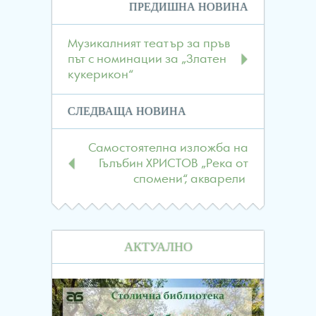
Навигация
ПРЕДИШНА НОВИНА
в
публикациите
Музикалният театър за пръв
път с номинации за „Златен
кукерикон“
СЛЕДВАЩА НОВИНА
Самостоятелна изложба на
Гълъбин ХРИСТОВ „Река от
спомени“, акварели
АКТУАЛНО