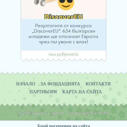
Резултатите от конкурса
„DiscoverEU“: 634 български
младежи ще опознаят Европа
чрез пътуване с влак!
към рубриката
Навигация
НАЧАЛО
ЗА ФОНДАЦИЯТА
КОНТАКТИ
ПАРТНЬОРИ
КАРТА НА САЙТА
© 2026 Европа и светът - Europe and the World
Брой посещения на сайта