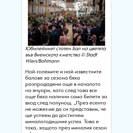
Юбилейният стотен Бал на цветята
във Виенското кметство © Stadt
Wien/Bohmann
Най-големите и най-известните
балове за сезона бяха
разпродадени още в началото
на януари, като след това все
още бяха налични само билети за
вход след полунощ. „През есента
не можехме да си представим, че
ще успеем да достигнем
миналогодишния успех. Това е
така, защото през миналия сезон