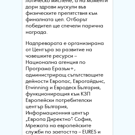
логическо мислене, а на моменти
дори здрави мускули във
физическите препятствия към
финалната цел. Отборът
победител ще спечели парична
награда.
Надпреварата е организирана
от Центъра за развитие на
човешките ресурси –
Национална агенция по
Програма Еразъм+,
администриращ съпътстващите
дейности Европас, Еврогайдънс,
Etwinning и Евродеск България,
функциониращия към КЗП
Европейски потребителски
център България,
Информационния център
„Европа Директно”- София,
Мрежата на европейските
служби по заетостта – EURES и