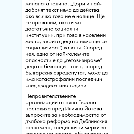
миналата година. „Дори и най-
добрият текст няма да действа,
ако всичко това не е налице. Ще
се провалим, ако няма
достатъчно социални
институции, при това в населени
места, в които децата няма ще се
социализират“, каза тя. Според
нея, една от най-големите
опасности е да „гетовизираме“
децата бежанци – това, според
българския евродепутат, може да
има катастрофални последици
след двадесетина години.
Неправителствените
организации от цяла Европа
поставиха пред Илияна Йотова
въпросите за необходимостта от
дълбока реформа на Дъблинския
регламент, специфични мерки за