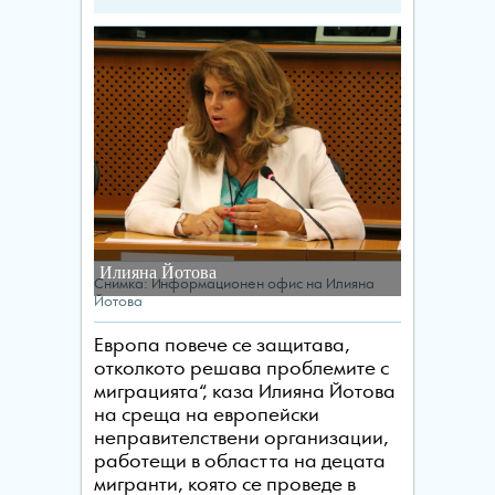
Илияна Йотова
Снимка: Информационен офис на Илияна
Йотова
Европа повече се защитава,
отколкото решава проблемите с
миграцията“, каза Илияна Йотова
на среща на европейски
неправителствени организации,
работещи в областта на децата
мигранти, която се проведе в