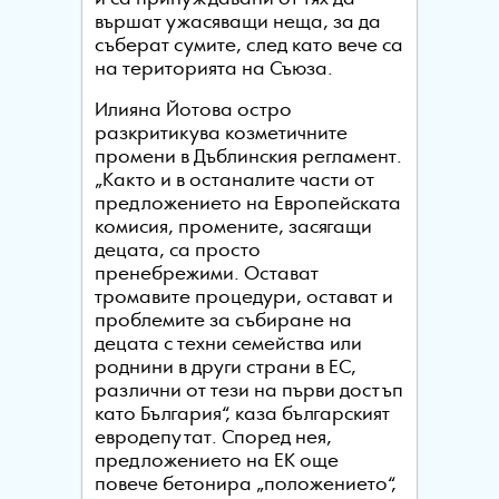
вършат ужасяващи неща, за да
съберат сумите, след като вече са
на територията на Съюза.
Илияна Йотова остро
разкритикува козметичните
промени в Дъблинския регламент.
„Както и в останалите части от
предложението на Европейската
комисия, промените, засягащи
децата, са просто
пренебрежими. Остават
тромавите процедури, остават и
проблемите за събиране на
децата с техни семейства или
роднини в други страни в ЕС,
различни от тези на първи достъп
като България“, каза българският
евродепутат. Според нея,
предложението на ЕК още
повече бетонира „положението“,