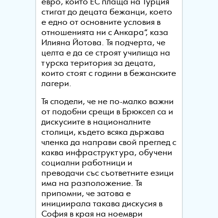
евро, които ЕС плаща на Турция
стигат до децата бежанци, което
е едно от основните условия в
отношенията ни с Анкара“, каза
Илияна Йотова. Тя подчерта, че
целта е да се строят училища на
турска територия за децата,
които стоят с години в бежанските
лагери.
Тя сподели, че не по-малко важни
от подобни срещи в Брюксел са и
дискусиите в националните
столици, където всяка държава
членка да направи свой преглед с
каква инфраструктура, обучени
социални работници и
преводачи със съответните езици
има на разположение. Тя
припомни, че затова е
инициирала такава дискусия в
София в края на ноември