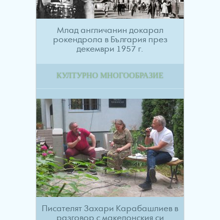
Млад англичанин докарал
рокендрола в България през
декември 1957 г.
КУЛТУРНО МНОГООБРАЗИЕ
Писателят Захари Карабашлиев в
разговор с македонския си