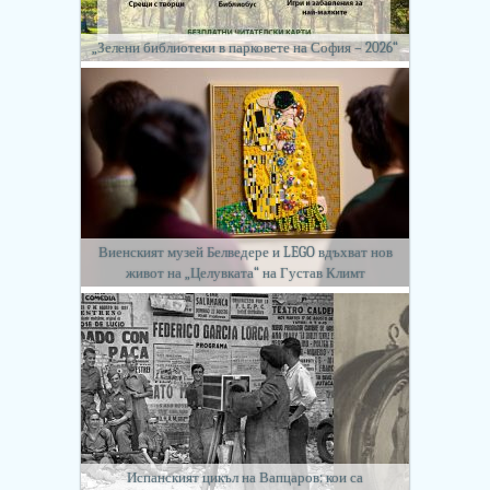
„Зелени библиотеки в парковете на София – 2026“
Виенският музей Белведере и LEGO вдъхват нов
живот на „Целувката“ на Густав Климт
Испанският цикъл на Вапцаров: кои са