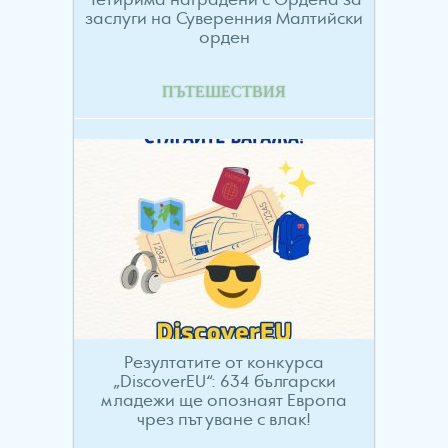
заслуги на Суверенния Малтийски
орден
ПЪТЕШЕСТВИЯ
Резултатите от конкурса
„DiscoverEU“: 634 български
младежи ще опознаят Европа
чрез пътуване с влак!