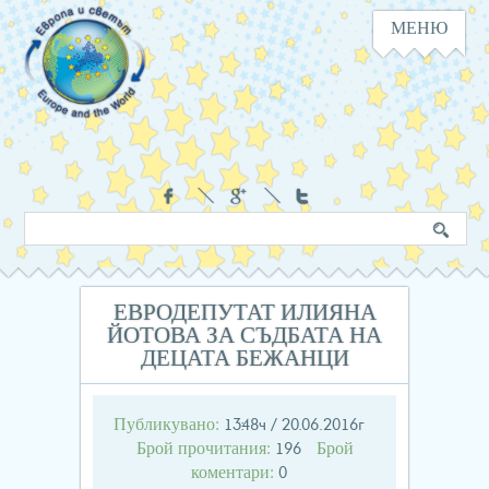
МЕНЮ
Навигация
Социални
Търсене
Ключова
в
дума
сайта
ЕВРОДЕПУТАТ ИЛИЯНА
ЙОТОВА ЗА СЪДБАТА НА
ДЕЦАТА БЕЖАНЦИ
Публикувано:
13:48ч / 20.06.2016г
Брой прочитания:
Брой
196
коментари:
0