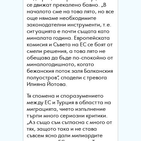
се движат прекалено бавно. „В
началото сме на това лято, но все
още нямаме необходимите
законодателни инструменти, т.е.
ситуацията е почти същата като
миналата година. Европейската
комисия и Съвета на ЕС се боят от
смели решения, а това лято не
обещава да бъде по-спокойно от
миналогодишното, когато
бежанския поток заля Балканския
полуостров“, сподели с тревога
Илияна Йотова.
Тя спомена и споразумението
между ЕС и Турция в областта на
миграцията, чието изпълнение
търпи много сериозни критики.
„Аз също съм съгласна с много от
тях, защото така и не става
съвсем ясно дали милиардите