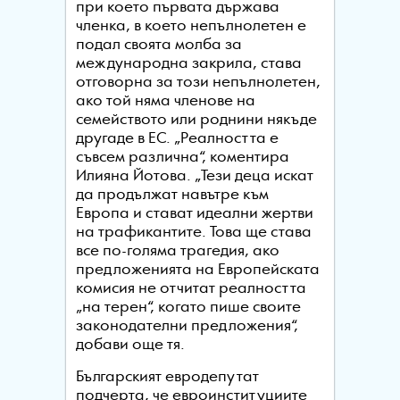
при което първата държава
членка, в което непълнолетен е
подал своята молба за
международна закрила, става
отговорна за този непълнолетен,
ако той няма членове на
семейството или роднини някъде
другаде в ЕС. „Реалността е
съвсем различна“, коментира
Илияна Йотова. „Тези деца искат
да продължат навътре към
Европа и стават идеални жертви
на трафикантите. Това ще става
все по-голяма трагедия, ако
предложенията на Европейската
комисия не отчитат реалността
„на терен“, когато пише своите
законодателни предложения“,
добави още тя.
Българският евродепутат
подчерта, че евроинституциите