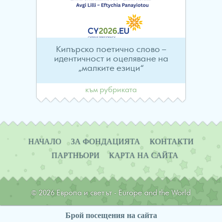
Кипърско поетично слово –
идентичност и оцеляване на
„малките езици“
към рубриката
Навигация
НАЧАЛО
ЗА ФОНДАЦИЯТА
КОНТАКТИ
ПАРТНЬОРИ
КАРТА НА САЙТА
© 2026 Европа и светът - Europe and the World
Брой посещения на сайта