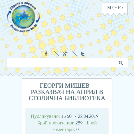
МЕНЮ
Навигация
Социални
Търсене
Ключова
в
дума
сайта
ГЕОРГИ МИШЕВ –
РАЗКАЗВАЧ НА АПРИЛ В
СТОЛИЧНА БИБЛИОТЕКА
Публикувано:
15:50ч / 22.04.2019г
Брой прочитания:
Брой
259
коментари:
0