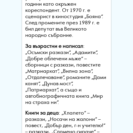
години като окръжен
кореспондент. От 1970 г. е
сценарист в киностудия „Бояна“.
След промените през 1989 г. е
бил депутат във Великото
народно събрание.
За възрастни е написал
:
„Осъмски разкази“, „Адамити“,
„Добре облечени мъже“ –
сборници с разкази, повестите
„Матриархат“, „Вилна зона“,
„Отдалечаване“, романите „Дами
канят“, „Дунав мост“,
„Патриархат“, а също и
автобиографичната книга „Мир
на страха ни“.
Книги за деца
: „Хлапето“ –
разкази, „Носачи на жалони“ –
повест, „Добър ден, г-н учителю!“
– разкази, „Сламено сираче“ –