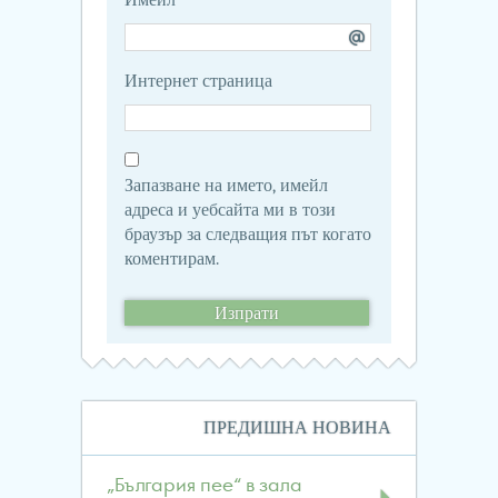
Имейл
*
Интернет страница
Запазване на името, имейл
адреса и уебсайта ми в този
браузър за следващия път когато
коментирам.
Навигация
ПРЕДИШНА НОВИНА
в
публикациите
„България пее“ в зала