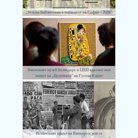
„Зелени библиотеки в парковете на София – 2026“
Виенският музей Белведере и LEGO вдъхват нов
живот на „Целувката“ на Густав Климт
Испанският цикъл на Вапцаров: кои са