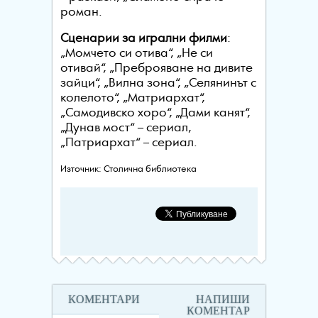
роман.
Сценарии за игрални филми
:
„Момчето си отива“, „Не си
отивай“, „Преброяване на дивите
зайци“, „Вилна зона“, „Селянинът с
колелото“, „Матриархат“,
„Самодивско хоро“, „Дами канят“,
„Дунав мост“ – сериал,
„Патриархат“ – сериал.
Източник: Столична библиотека
КОМЕНТАРИ
НАПИШИ
КОМЕНТАР