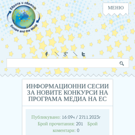
МЕНЮ
Навигация
Социални
Търсене
Ключова
в
дума
сайта
ИНФОРМАЦИОННИ СЕСИИ
ЗА НОВИТЕ КОНКУРСИ НА
ПРОГРАМА МЕДИА НА ЕС
Публикувано:
16:09ч / 27.11.2023г
Брой прочитания:
Брой
201
коментари:
0