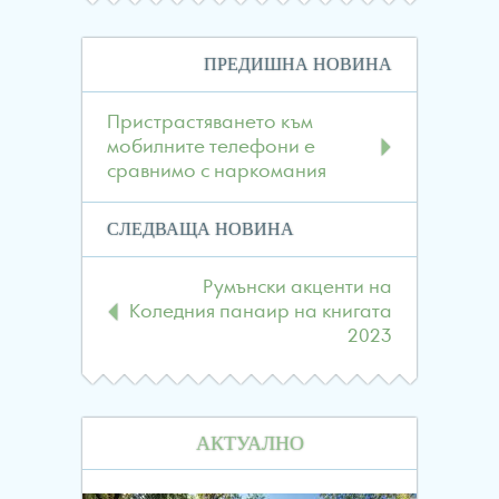
Навигация
ПРЕДИШНА НОВИНА
в
публикациите
Пристрастяването към
мобилните телефони е
сравнимо с наркомания
СЛЕДВАЩА НОВИНА
Румънски акценти на
Коледния панаир на книгата
2023
АКТУАЛНО