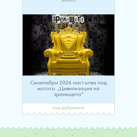
Синелибри 2026 настъпва под
мотото „Цивилизация на
зрелището“
към рубриката
Навигация