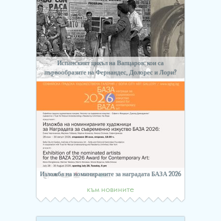
Испанският цикъл на Вапцаров: кои са
първообразите на Фернандес, Долорес и Лори?
Изложба на номинираните за наградата БАЗА 2026
към новините