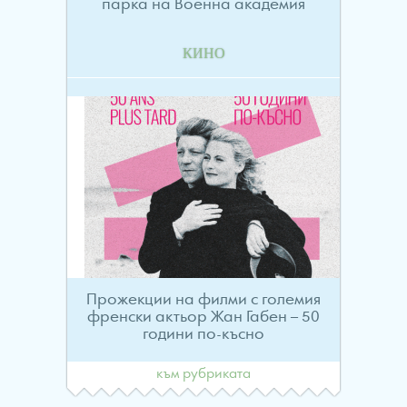
парка на Военна академия
КИНО
Прожекции на филми с големия
френски актьор Жан Габен – 50
години по-късно
към рубриката