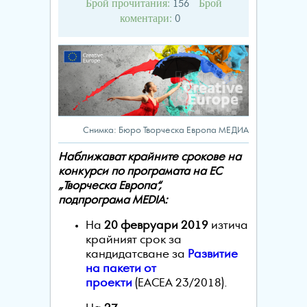
Брой прочитания:
Брой
156
коментари:
0
Снимка: Бюро Творческа Европа МЕДИА
Наближават крайните срокове на
конкурси по програмата на ЕС
„Творческа Европа“,
подпрограма
MEDIA:
На
20 февруари 2019
изтича
крайният срок за
кандидатсване за
Развитие
на пакети от
проекти
(
EACEA
23/2018).