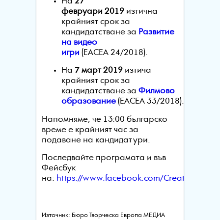
На
27
февруари
2019
изтична
крайният срок за
кандидатстване за
Развитие
на видео
игри
(
EACEA
24/2018).
На
7 март 2019
изтича
крайният срок за
кандидатстване за
Филмово
образование
(
EACEA
33/2018).
Напомняме, че 13:00 българско
време е крайният час за
подаване на кандидатури.
Последвайте програмата и във
Фейсбук
на:
https
://
www
.
facebook
.
com
/
CreativeEurop
Източник: Бюро Творческа Европа МЕДИА