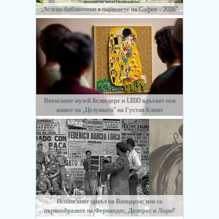
„Зелени библиотеки в парковете на София – 2026“
Виенският музей Белведере и LEGO вдъхват нов
живот на „Целувката“ на Густав Климт
Испанският цикъл на Вапцаров: кои са
първообразите на Фернандес, Долорес и Лори?