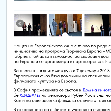
Нощта на Европейското кино
е първо по рода с
инициатива на програма Творческа Европа – М
Габриел. Той дава възможност за свободен дос
на Европа и се организира в партньорство с Е
За първи път в
дните между 3 и 7 декември 2018 
Европейския съюз бяха домакини на специални 
филмовата култура на Европа.
В София прожекцията се състоя в
Дом на киното
бе
КВАДРАТЪТ
на режисьора Рубен Йостлунд, но
Кан и на още десетки филмови отличия от цял св
В откриването на събитието участваха евроком