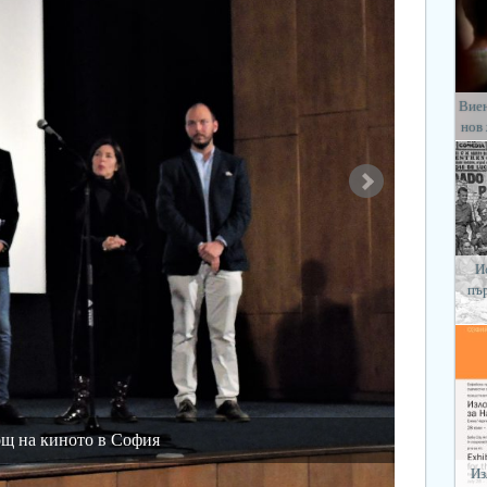
Виен
нов
И
пъ
ощ на киното в София
Из