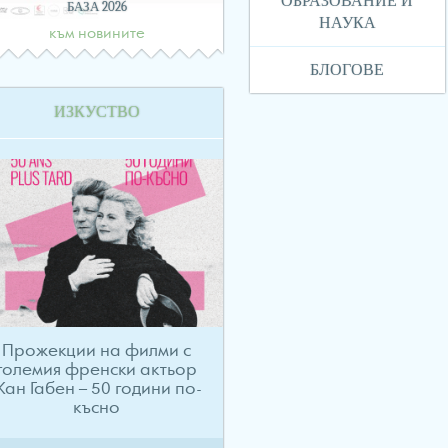
ОБРАЗОВАНИЕ И
БАЗА 2026
НАУКА
към новините
БЛОГОВЕ
ИЗКУСТВО
Прожекции на филми с
големия френски актьор
ан Габен – 50 години по-
късно