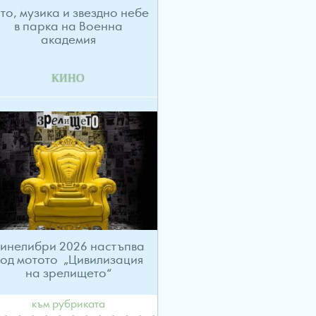
то, музика и звездно небе
в парка на Военна
академия
КИНО
инелибри 2026 настъпва
од мотото „Цивилизация
на зрелището“
към рубриката