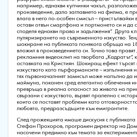
например, еднакви купчинки чакъл, разположе
произведение, дало заглавието на филма, е пр
влага в него по-особен смисъл – пристъпвайки в
остави отвън смартфона и портмонето си и да с
споделя еднакви права и задължения“. Друга к
пуляризирането на съвременното изкуство. Тен
шокиране на публиката понякога обръща на 18
вложил в произведението си. Точно това правят
рекламния видеоклип на творбата „Кадратът“, 
оставката на Кристиян. Шокиращ ефект търсят
изкуството като пърформансите – изпълнения н
тях първоначалният замисъл може напълно да из
маймуна, поканен сред елегантно облечения ин
превръща в реална опасност за живота на пр
свързани с изкуството, вървят пралелно с истор
които се поставят проблеми като отговорността
любовта, предразсъдъците към емигрантите.
След прожекцията имаше дискусия с публиката 
Стефан Прохоров, програмен директор на Дома
насочени предимно към темата за експерименти