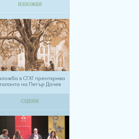
ИЗЛОЖБИ
зложба в СГХГ преоткрива
таланта на Петър Дачев
СЦЕНИ