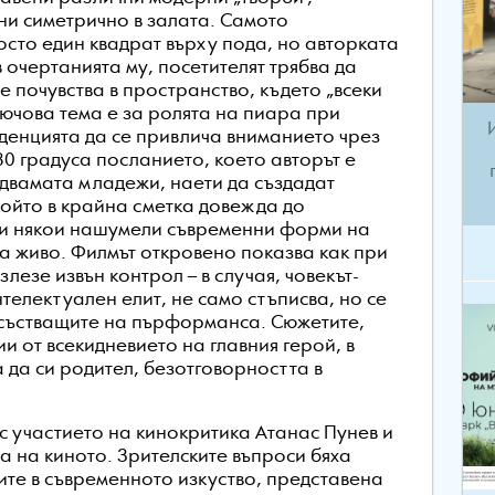
ни симетрично в залата. Самото
осто един квадрат върху пода, но авторката
 очертанията му, посетителят трябва да
е почувства в пространство, където „всеки
лючова тема е за ролята на пиара при
денцията да се привлича вниманието чрез
0 градуса посланието, което авторът е
 двамата младежи, наети да създадат
който в крайна сметка довежда до
 и някои нашумели съвременни форми на
а живо. Филмът откровено показва как при
лезе извън контрол – в случая, човекът-
телектуален елит, не само стъписва, но се
исъстващите на пърформанса. Сюжетите,
ии от всекидневието на главния герой, в
 да си родител, безотговорността в
с участието на кинокритика Атанас Пунев и
 на киното. Зрителските въпроси бяха
те в съвременното изкуство, представена