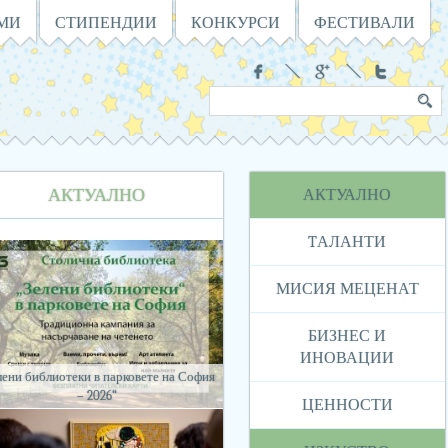
АМИ
СТИПЕНДИИ
КОНКУРСИ
ФЕСТИВАЛИ
Социални
Търсене
Ключова
в
дума
сайта
Навигация
АКТУАЛНО
АКТУАЛНО
TАЛАНТИ
МИСИЯ МЕЦЕНАТ
БИЗНЕС И
ИНОВАЦИИ
лени библиотеки в парковете на София
– 2026“
ЦЕННОСТИ