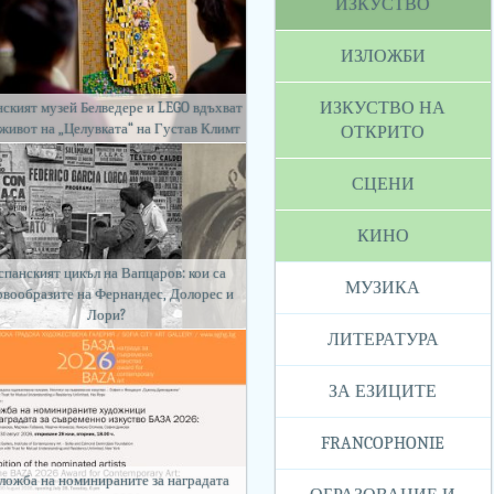
ИЗКУСТВО
ИЗЛОЖБИ
ИЗКУСТВО НА
ският музей Белведере и LEGO вдъхват
 живот на „Целувката“ на Густав Климт
ОТКРИТО
СЦЕНИ
КИНО
спанският цикъл на Вапцаров: кои са
МУЗИКА
рвообразите на Фернандес, Долорес и
Лори?
ЛИТЕРАТУРА
ЗА ЕЗИЦИТЕ
FRANCOPHONIE
ложба на номинираните за наградата