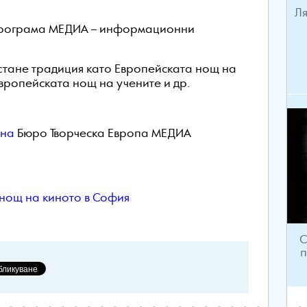
Ля
 програма МЕДИА – информационни
стане традиция като Европейската нощ на
вропейската нощ на учените и др.
 на
Бюро Творческа Европа МЕДИА
нощ на киното в София
С
п