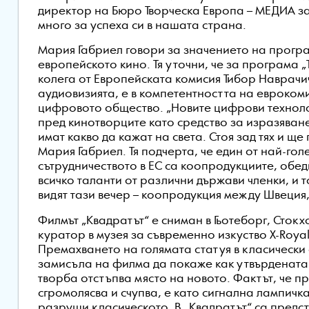
директор на Бюро Творческа Европа – МЕДИА за
много за успеха си в нашата страна.
Мария Габриел говори за значението на прогр
европейското кино. Тя уточни, че за програма 
колега от Европейската комисия Тибор Наврачич,
аудиовизията, е в компетентността на евроко
цифровото общество. „Новите цифрови техноло
пред кинотворците като средство за изразяван
имат какво да кажат на света. Стоя зад тях и ще
Мария Габриел. Тя подчерта, че е
дин от най-гол
сътрудничеството в ЕС са коопродукциите, обе
всичко таланти от различни държави членки, и 
видят тази вечер – коопродукция между Швеция
Филмът „Квадратът“ е сниман в Гьотеборг, Стокх
куратор в музея за съвременно изкуство X-Royal
Премахването на голямата статуя в класически 
замисъла на филма да покаже как утвърдената
творба отстъпва място на новото. Фактът, че п
сгромолясва и счупва, е като сигнална лампичка
разруши класическото. В „Квадратът“ са предс