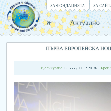
Навигация
ЗА ФОНДАЦИЯТА
ЗА САЙТ
Актуално
Намирате
се
в:
ПЪРВА ЕВРОПЕЙСКА НОЩ
Публикувано:
Брой 
08:22ч / 11.12.2018г