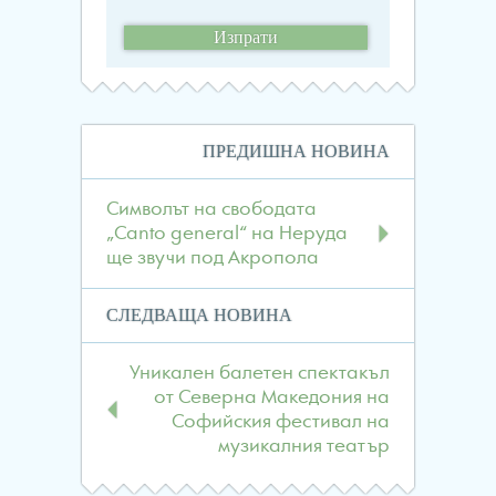
Навигация
ПРЕДИШНА НОВИНА
в
публикациите
Символът на свободата
„Canto general“ на Неруда
ще звучи под Акропола
СЛЕДВАЩА НОВИНА
Уникален балетен спектакъл
от Северна Македония на
Софийския фестивал на
музикалния театър