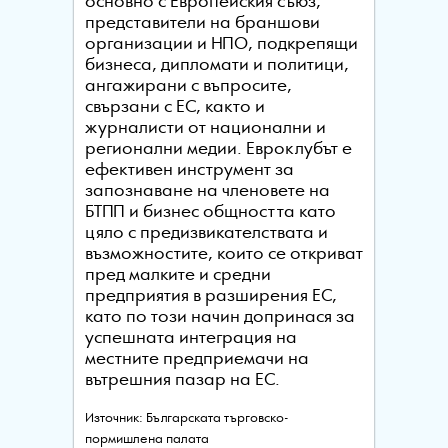
основно с Европейския съюз,
представители на браншови
организации и НПО, подкрепящи
бизнеса, дипломати и политици,
ангажирани с въпросите,
свързани с ЕС, както и
журналисти от национални и
регионални медии. Евроклубът е
ефективен инструмент за
запознаване на членовете на
БТПП и бизнес общността като
цяло с предизвикателствата и
възможностите, които се откриват
пред малките и средни
предприятия в разширения ЕС,
като по този начин допринася за
успешната интеграция на
местните предприемачи на
вътрешния пазар на ЕС.
Източник: Българската търговско-
пормишлена палата