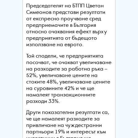
Председателят на БТПП Цветан
Симеонов представи резултати
от експресно проучване сред
предприемачите в България
относно очаквания ефект върху
предприятията от бъдещото
използване на еврото.
Той сподели, че предприятията
посочват, че очакват увеличаване
на разходите за работна ръка –
52%, увеличаване цените на
стоките 48%, увеличаване цените
на суровините 42% и че ще
намалеят транзакционните
разходи 33%.
Други показателни резултати са,
че ще намалеят разходите за
привличане на чуждестранни
партньори 19% и интересът към