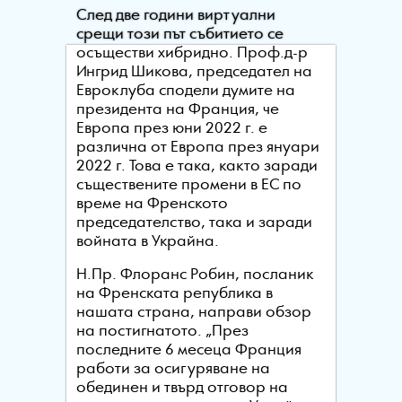
След две години виртуални
срещи този път събитието се
осъществи хибридно. Проф.д-р
Ингрид Шикова, председател на
Евроклуба сподели думите на
президента на Франция, че
Европа през юни 2022 г. е
различна от Европа през януари
2022 г. Това е така, както заради
съществените промени в ЕС по
време на Френското
председателство, така и заради
войната в Украйна.
Н.Пр. Флоранс Робин, посланик
на Френската република в
нашата страна, направи обзор
на постигнатото. „През
последните 6 месеца Франция
работи за осигуряване на
обединен и твърд отговор на