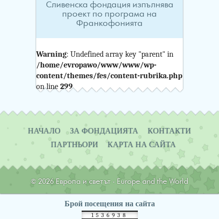
Сливенска фондация изпълнява
проект по програма на
Франкофонията
Warning
: Undefined array key "parent" in
/home/evropawo/www/www/wp-
content/themes/fes/content-rubrika.php
on line
299
Навигация
НАЧАЛО
ЗА ФОНДАЦИЯТА
КОНТАКТИ
ПАРТНЬОРИ
КАРТА НА САЙТА
© 2026 Европа и светът - Europe and the World
Брой посещения на сайта
1536938