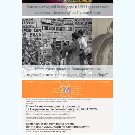
Виенският музей Белведере и LEGO вдъхват нов
живот на „Целувката“ на Густав Климт
Испанският цикъл на Вапцаров: кои са
първообразите на Фернандес, Долорес и Лори?