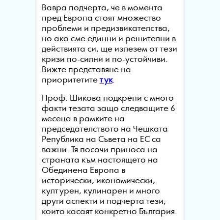
Вавра подчерта, че в момента
пред Европа стоят множество
проблеми и предизвикателства,
но ако сме единни и решителни в
действията си, ще излезем от тези
кризи по-силни и по-устойчиви.
Вижте представяне на
приоритетите
тук
.
Проф. Шикова подкрепи с много
факти тезата защо следващите 6
месеца в рамките на
председателството на Чешката
Република на Съвета на ЕС са
важни. Тя посочи приноса на
страната към настоящето на
Обединена Европа в
исторически, икономически,
културен, кулинарен и много
други аспекти и подчерта тези,
които касаят конкретно България.