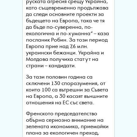
руската агресия срещу Украйна,
като същевременно продължава
да следи основните проекти за
бъдещето на Европа, така че тя
да бъде по-суверенна, по-
екологична и по-хуманна“ – каза
посланик Робин. За този период
Европа прие над 7,6 млн.
украински бежанци. Украйна и
Молдова получиха статут на
страни – кандидати.
За тази половин година са
сключени 130 споразумения, от
които 100 са вътрешни за Съвета
на Европа, а 30 касаят външните
отношения на ЕС със света.
Френското председателство
обърна сериозно внимание на
зелената икономика, приемайки
плана за екологичен преход,