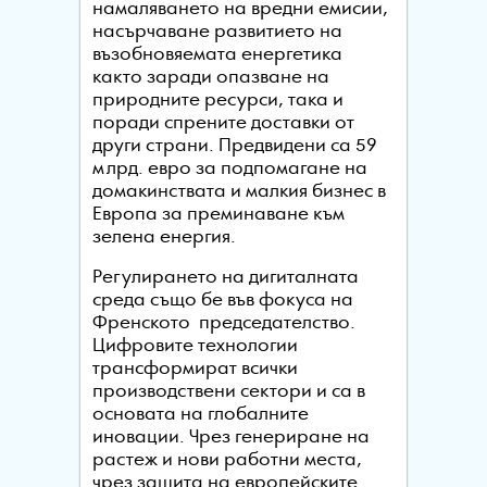
намаляването на вредни емисии,
насърчаване развитието на
възобновяемата енергетика
както заради опазване на
природните ресурси, така и
поради спрените доставки от
други страни. Предвидени са 59
млрд. евро за подпомагане на
домакинствата и малкия бизнес в
Европа за преминаване към
зелена енергия.
Регулирането на дигиталната
среда също бе във фокуса на
Френското председателство.
Цифровите технологии
трансформират всички
производствени сектори и са в
основата на глобалните
иновации. Чрез генериране на
растеж и нови работни места,
чрез защита на европейските