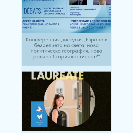
Конференция-дискусия „Европа в
безредието на света: нова
политическа география, нова
роля за Стария континент?“