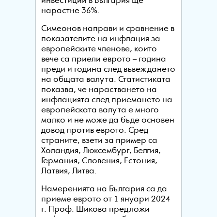
инвестиции в България ще
нарастне 36%.
Симеонов направи и сравнение в
показателите на инфлация за
европейските членове, които
вече са приели еврото – година
преди и година след въвеждането
на общата валута. Статистиката
показва, че нарастването на
инфлацията след приемането на
европейската валута е много
малко и не може да бъде основен
довод против еврото. Сред
страните, взети за пример са
Холандия, Люксембург, Белгия,
Германия, Словения, Естония,
Латвия, Литва.
Намеренията на България са да
приеме еврото от 1 януари 2024
г. Проф. Шикова предложи