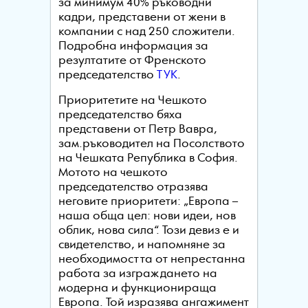
за минимум 40% ръководни
кадри, представени от жени в
компании с над 250 сложители.
Подробна информация за
резултатите от Френското
председателство
ТУК
.
Приоритетите на Чешкото
председателство бяха
представени от Петр Вавра,
зам.ръководител на Посолството
на Чешката Република в София.
Мотото на чешкото
председателство отразява
неговите приоритети: „Европа –
наша обща цел: нови идеи, нов
облик, нова сила“. Този девиз е и
свидетелство, и напомняне за
необходимостта от непрестанна
работа за изграждането на
модерна и функционираща
Европа. Той изразява ангажимент