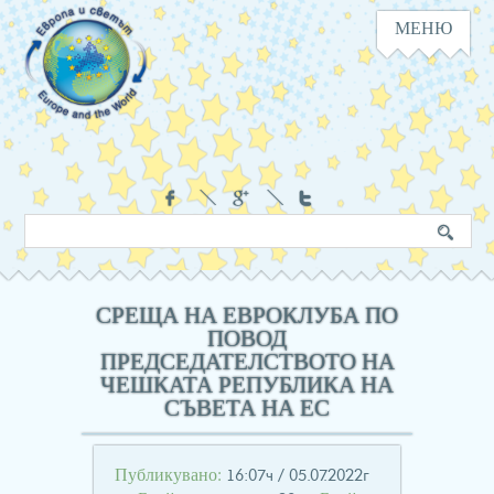
МЕНЮ
Навигация
Социални
Търсене
Ключова
в
дума
сайта
СРЕЩА НА ЕВРОКЛУБА ПО
ПОВОД
ПРЕДСЕДАТЕЛСТВОТО НА
ЧЕШКАТА РЕПУБЛИКА НА
СЪВЕТА НА ЕС
Публикувано:
16:07ч / 05.07.2022г