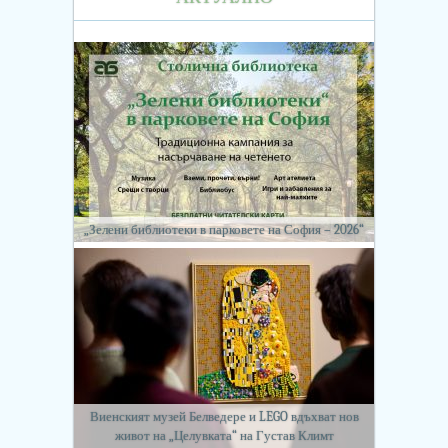
„Зелени библиотеки в парковете на София – 2026“
Виенският музей Белведере и LEGO вдъхват нов
живот на „Целувката“ на Густав Климт