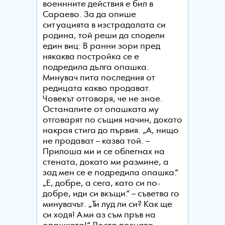
военнните действия е бил в
Сараево. За да опише
ситуацията в изстрадалата си
родина, той реши да сподели
един виц: В ранни зори пред
някаква постройка се е
подредила дълга опашка.
Минувач пита последния от
редицата какво продават.
Човекът отговаря, че не знае.
Останалите от опашката му
отговарят по същия начин, докато
накрая стига до първия. „А, нищо
не продават – казва той. –
Прилоша ми и се облегнах на
стената, докато ми размине, а
зад мен се е подредила опашка.“
„Е, добре, а сега, като си по-
добре, иди си вкъщи.“ – съветва го
минувачът. „Ти луд ли си? Как ще
си ходя! Ами аз съм пръв на