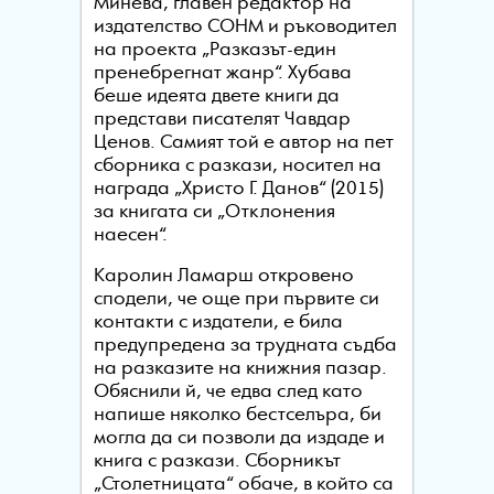
Минева, главен редактор на
издателство СОНМ и ръководител
на проекта „Разказът-един
пренебрегнат жанр“. Хубава
беше идеята двете книги да
представи писателят Чавдар
Ценов. Самият той е автор на пет
сборника с разкази, носител на
награда „Христо Г. Данов“ (2015)
за книгата си „Отклонения
наесен“.
Каролин Ламарш откровено
сподели, че още при първите си
контакти с издатели, е била
предупредена за трудната съдба
на разказите на книжния пазар.
Обяснили й, че едва след като
напише няколко бестселъра, би
могла да си позволи да издаде и
книга с разкази. Сборникът
„Столетницата“ обаче, в който са