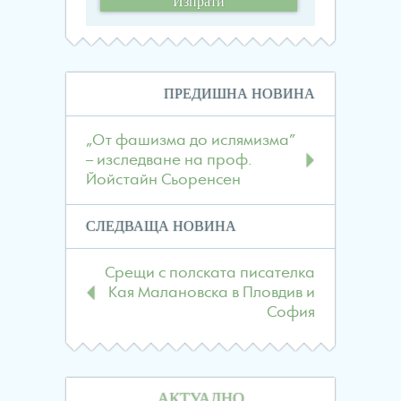
Навигация
ПРЕДИШНА НОВИНА
в
публикациите
„От фашизма до ислямизма”
– изследване на проф.
Йойстайн Сьоренсен
СЛЕДВАЩА НОВИНА
Срещи с полската писателка
Кая Малановска в Пловдив и
София
АКТУАЛНО