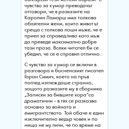
чувство за хумор преводачът
отговори, че в разказите на
Каролин Ламарш има толкова
обаятелни жени, които животът
среща с толкова лоши мъже, че е
приел за справедливо като мъж
да преведе максимално добре
тази проза. Всеки читател би се
убедил, че се е справил отлично.
С чувство за хумор се включи в
разговора и босненският писател
Горан Симич, което на пръв
поглед изглеждаше странно,
защото разказите му в сборника
„Записки за бившите хора“са
драматични – в тях се разказва
основно за войната и
емигрантството. Той обаче е един
изключително ведър човек и по
нищо не му личи, че по време на