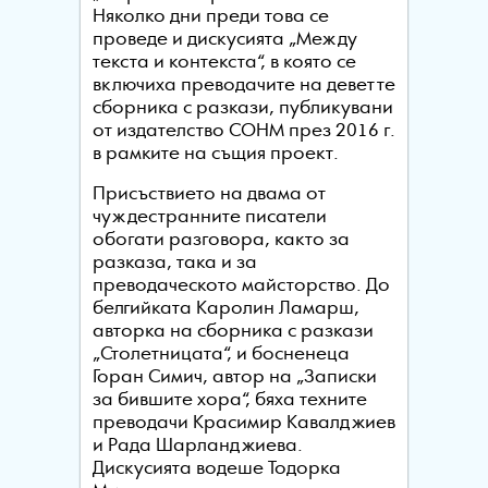
Няколко дни преди това се
проведе и дискусията „Между
текста и контекста“, в която се
включиха преводачите на деветте
сборника с разкази, публикувани
от издателство СОНМ през 2016 г.
в рамките на същия проект.
Присъствието на двама от
чуждестранните писатели
обогати разговора, както за
разказа, така и за
преводаческото майсторство. До
белгийката Каролин Ламарш,
авторка на сборника с разкази
„Столетницата“, и босненеца
Горан Симич, автор на „Записки
за бившите хора“, бяха техните
преводачи Красимир Кавалджиев
и Рада Шарланджиева.
Дискусията водеше Тодорка