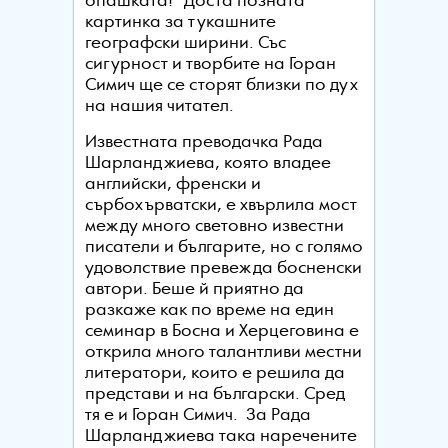
опашката!“ Доста позната
картинка за тукашните
географски ширини. Със
сигурност и творбите на Горан
Симич ще се сторят близки по дух
на нашия читател.
Известната преводачка Рада
Шарланджиева, която владее
английски, френски и
сърбохърватски, е хвърлила мост
между много световно известни
писатели и българите, но с голямо
удоволствие превежда босненски
автори. Беше й приятно да
разкаже как по време на един
семинар в Босна и Херцеговина е
открила много талантливи местни
литератори, които е решила да
представи и на български. Сред
тя е и Горан Симич. За Рада
Шарланджиева така наречените