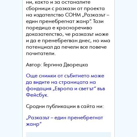
ни, както и за останалите
сборници с разкази от проекта
на издателство СОНМ „Разказът –
един пренебрегнат жанр“. Тази
поредица е красноречиво
доказателство, че разказът може
и да е пренебрегван днес, но има
потенциал да печели все повече
почитатели.
Автор: Гергина Дворецка
Още снимки от събитието може
да видите на страницата на
фондация „Европа и светът“ във
Фейсбук
.
Сродни публикации в сайта ни:
„Разказът – един пренебрегнат
жанр“