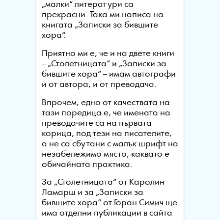
„малки“ литератури са
прекрасни. Така ми написа на
книгата „Записки за бившите
хора“.
Приятно ми е, че и на двете книги
– „Столетницата“ и „Записки за
бившите хора“ – имам автографи
и от автора, и от преводача.
Впрочем, едно от качествата на
тази поредица е, че имената на
преводачите са на първата
корица, под тези на писателите,
а не са сбутани с малък шрифт на
незабележимо място, каквато е
обичайната практика.
За „Столетницата“ от Каролин
Ламарш и за „Записки за
бившите хора“ от Горан Симич ще
има отделни публикации в сайта