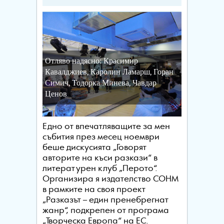
Отляво надясно: Красимир
Кавалджиев, Каролин Ламарш, Горан
Симич, Тодорка Минева, Чавдар
Ценов
Едно от впечатляващите за мен
събития през месец ноември
беше дискусията „Говорят
авторите на къси разкази“ в
литературен клуб „Перото“.
Организира я издателство СОНМ
в рамките на своя проект
„Разказът – един пренебрегнат
жанр“, подкрепен от програма
„Творческа Европа“ на ЕС.