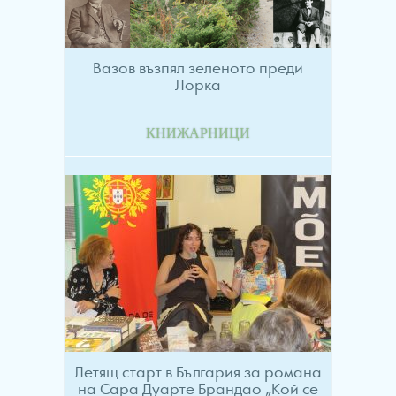
Вазов възпял зеленото преди
Лорка
КНИЖАРНИЦИ
Летящ старт в България за романа
на Сара Дуарте Брандао „Кой се