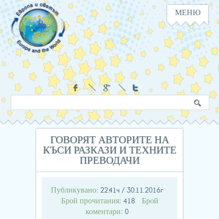
МЕНЮ
Навигация
Социални
Търсене
Ключова
в
дума
сайта
ГОВОРЯТ АВТОРИТЕ НА
КЪСИ РАЗКАЗИ И ТЕХНИТЕ
ПРЕВОДАЧИ
Публикувано:
22:41ч / 30.11.2016г
Брой прочитания:
Брой
418
коментари:
0