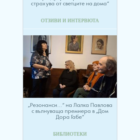
страхува от светците на дома“
ОТЗИВИ И ИНТЕРВЮТА
„Резонанси…“ на Лалка Павлова
с вълнуваща премиера в „Дом
Дора Габе“
БИБЛИОТЕКИ