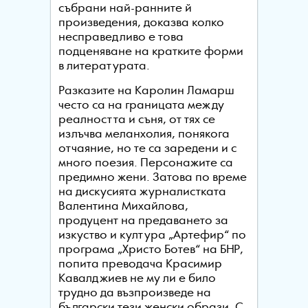
събрани най-ранните й
произведения, доказва колко
несправедливо е това
подценяване на кратките форми
в литературата.
Разказите на Каролин Ламарш
често са на границата между
реалността и съня, от тях се
излъчва меланхолия, понякога
отчаяние, но те са заредени и с
много поезия. Персонажите са
предимно жени. Затова по време
на дискусията журналистката
Валентина Михайлова,
продуцент на предаването за
изкуство и култура „Артефир“ по
програма „Христо Ботев“ на БНР,
попита преводача Красимир
Кавалджиев не му ли е било
трудно да възпроизведе на
български тези женски образи. С