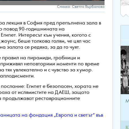
Снимка: Светла Върбанова
ера лекция в София пред препълнена зала в
по повод 90-годишнината на
гипет. Интересът към учения, когото с
жоунс, беше толкова голям, че цял час
а залата се редяха, за да го чуят.
е правил на пирамиди, гробници и
е приживял неповторими моменти по време
а тях увлекателно и с чувство за хумор.
 аплодисменти.
 послание: Египет е безопасен, хората не
траха от ислямистите на ДАЕШ, защото
 да продължават реставрационните
М
раницата на фондация „Европа и светът“ във
К