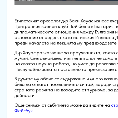
Египетският археолог д-р Захи Хауас изнесе вч
Централния военен клуб. Той беше в България 
дипломатическите отношения между България и Е
основание определят като истинския Индиана Д
преди началото на лекцията му пред входовете н
Д-р Хауас разказваше за проучванията, които 
мумии. Световноизвестният египтолог не само 
на своята научна работа, но умее да разказва з
Неслучайно залата постоянно го прекъсваше с
В думите му обаче се съдържаше и много важно
бива да отлагат посещението си там, заради с
страната разчита на доходите от туризма, за
дейности.
Още снимки от събитието може да видите на
ст
Фейсбук.