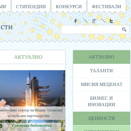
АМИ
СТИПЕНДИИ
КОНКУРСИ
ФЕСТИВАЛИ
Социални
сти
Търсене
Ключова
в
дума
сайта
Навигация
АКТУАЛНО
АКТУАЛНО
TАЛАНТИ
МИСИЯ МЕЦЕНАТ
БИЗНЕС И
ИНОВАЦИИ
мическият сектор на Индия: трамплин
за глобални партньорства
ЦЕННОСТИ