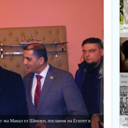
„Зе
Виен
нов
И
р. г-жа Манал ел Шинауи, посланик на Египет в
пъ