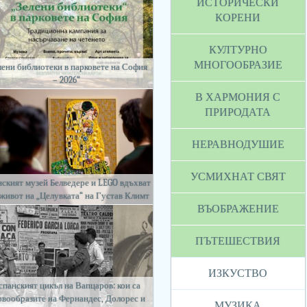
ИСТОРИЧЕСКИ
КОРЕНИ
КУЛТУРНО
МНОГООБРАЗИЕ
лени библиотеки в парковете на София
– 2026“
В ХАРМОНИЯ С
ПРИРОДАТА
НЕРАВНОДУШИЕ
УСМИХНАТ СВЯТ
ският музей Белведере и LEGO вдъхват
 живот на „Целувката“ на Густав Климт
ВЪОБРАЖЕНИЕ
ПЪТЕШЕСТВИЯ
ИЗКУСТВО
спанският цикъл на Вапцаров: кои са
рвообразите на Фернандес, Долорес и
МУЗИКА