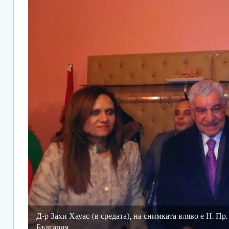
Д-р Захи Хауас (в средата), на снимката вляво е Н. П
България