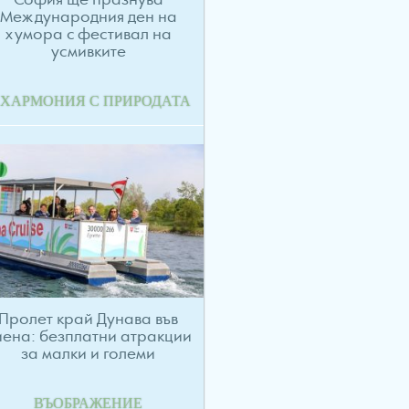
София ще празнува
Международния ден на
хумора с фестивал на
усмивките
 ХАРМОНИЯ С ПРИРОДАТА
Пролет край Дунава във
иена: безплатни атракции
за малки и големи
ВЪОБРАЖЕНИЕ