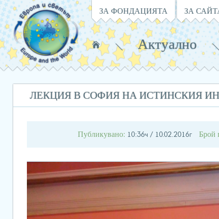
Навигация
ЗА ФОНДАЦИЯТА
ЗА САЙТ
Актуално
Намирате
се
в:
ЛЕКЦИЯ В СОФИЯ НА ИСТИНСКИЯ ИН
Публикувано:
Брой 
10:36ч / 10.02.2016г