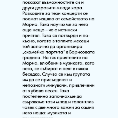
покажат възможностите си и
други даровити млади хора.
Разходите за тези концерти се
поемат изцяло от семейството на
Марио. Така научихме за него
още нещо – че е истински
приятел. Това се потвърди и по-
късно, когато в топлите месеци
той започна да организира
„скамейка партита“ в Борисовата
градина. На тях приятелите на
Марио, влюбени в музиката, като
него, се събират и пеят в някоя
беседка. Случва се към групата
им да се присъединят и
непознати минувачи, привлечени
от хубава песен. Така
постепенно започнахме да
свързваме този млад и талантлив
човек с две много важни за самия
него неща: музиката и