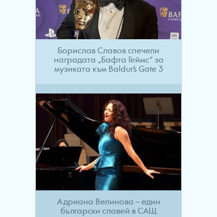
Борислав Славов спечели
наградата „Бафта Геймс“ за
музиката към Baldur’s Gate 3
Адриана Велинова – един
български славей в САЩ