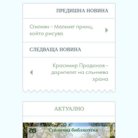
Навигация
ПРЕДИШНА НОВИНА
в
публикациите
Стилиян – Малкият принц,
който рисува
СЛЕДВАЩА НОВИНА
Красимир Проданов –
дарителят на слънчева
храна
АКТУАЛНО