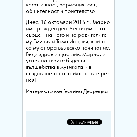
креативност, хармоничност,
общителност и приятелство.
Днес, 16 октомври 2016 г., Марио
има рожден ден. Честитим го от
сърце – на него и на родителите
му Емилия и Тома Йоцови, които
са му опора във всяко начинание.
Бъди здрав и щастлив, Марио, и
успех на твоите бъдещи
вълшебства в музиката и в
създаването на приятелства чрез
нея!
Интервюто взе Гергина Дворецка