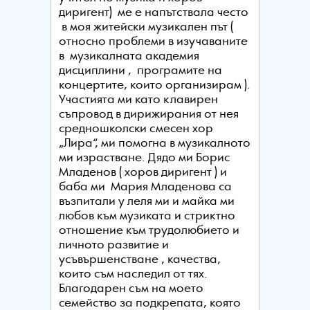
диригент) ме е напътствала често
в моя житейски музикален път (
относно проблеми в изучаваните
в музикалната академия
дисциплини , програмите на
концертите, които организирам ).
Участията ми като клавирен
съпровод в дирижирания от нея
средношколски смесен хор
„Лира“, ми помогна в музикалното
ми израстване. Дядо ми Борис
Младенов ( хоров диригент ) и
баба ми Мария Младенова са
възпитали у леля ми и майка ми
любов към музиката и стриктно
отношение към трудолюбието и
личното развитие и
усъвършенстване , качества,
които съм наследил от тях.
Благодарен съм на моето
семейство за подкрепата, която