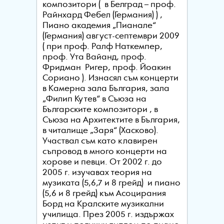
композитори ( в Белград – проф.
Райнхард Фебел (Германия) ) ,
Пиано академия „Пианале“
(Германия) август-септември 2009
( при проф. Ралф Наткемпер,
проф. Ута Вайанд, проф.
Фридман Ригер, проф. Йоакин
Сориано ). Изнасял съм концерти
в Камерна зала България, зала
„Филип Кутев“ в Съюза на
Българските композитори , в
Съюза на Архитектите в България,
в читалище „Заря“ (Хасково).
Участвал съм като клавирен
съпровод в много концерти на
хорове и певци. От 2002 г. до
2005 г. изучавах теория на
музиката (5,6,7 и 8 грейд) и пиано
(5,6 и 8 грейд) към Асоцирания
Борд на Кралските музикални
училища. През 2005 г. издържах