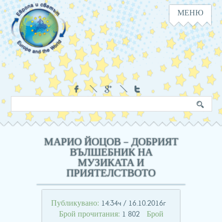
МЕНЮ
Навигация
Социални
Търсене
Ключова
в
дума
сайта
МАРИО ЙОЦОВ – ДОБРИЯТ
ВЪЛШЕБНИК НА
МУЗИКАТА И
ПРИЯТЕЛСТВОТО
Публикувано:
14:34ч / 16.10.2016г
Брой прочитания:
Брой
1 802