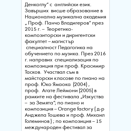
Денкоглу“ с английски език.
Завърших висше образование в
Национална музикална академия
„ Проф. Панчо Владигеров“ през
2015 г. – Теоретико-
композиторски и диригентски
факултет – магистър
специалност Педагогика на
обучението по музика. През 2016
г. направих специализация по
композиция при проф. Красимир
Тасков. Участвал съм в
майсторски класове по пиано на
проф. Юко Ямаока (2004) ,
проф. Агате Леймони (2005) в
рамките на фестивала „Изкуства
– за Земята“; по пиано и
композиция – Orange factory ( д-р
Анджела Тошева и проф. Михаил
Големинов ) ; по композиция – 15
международен фестивал за