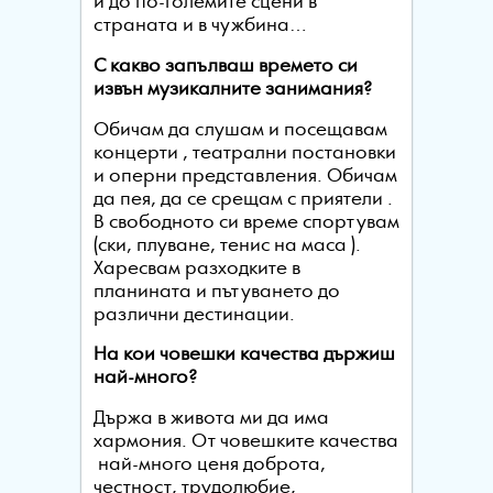
и до по-големите сцени в
страната и в чужбина…
С какво запълваш времето си
извън музикалните занимания?
Обичам да слушам и посещавам
концерти , театрални постановки
и оперни представления. Обичам
да пея, да се срещам с приятели .
В свободното си време спортувам
(ски, плуване, тенис на маса ).
Харесвам разходките в
планината и пътуването до
различни дестинации.
На кои човешки качества държиш
най-много?
Държа в живота ми да има
хармония. От човешките качества
най-много ценя доброта,
честност, трудолюбие,