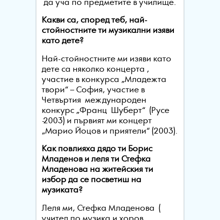
да уча по предметите в училище.
Какви са, според теб, най-
стойностните ти музикални изяви
като дете?
Най-стойностните ми изяви като
дете са няколко концерта ,
участие в конкурса „Младежта
твори“ – София, участие в
Четвъртия международен
конкурс „Франц Шуберт“ (Русе
-2003) и първият ми концерт
„Марио Йоцов и приятели“ (2003).
Как повлияха дядо ти Борис
Младенов и леля ти Стефка
Младенова на житейския ти
избор да се посветиш на
музиката?
Леля ми, Стефка Младенова (
учител по музика и хоров