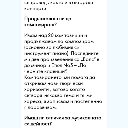
съпровод , както и в авторски
концерти.
Продължаваш ли да
композираш?
Имам над 20 композиции и
продължавам да композирам
(основно за любимия си
инструмент пиано) .Последните
ми две произведения са „Валс“ в
до минор и Етюд No3 – „По
черните клавиши“.
Композирането ми помага да
откривам нови творчески
хоризонти , затова когато
сътворя някаква тема и тя ми
хареса, я записвам и постепенно
я доразвивам.
Имаш ли отличия за музикалната
си дейност?