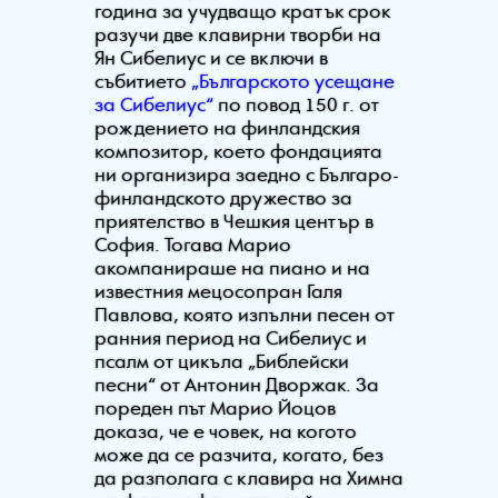
година за учудващо кратък срок
разучи две клавирни творби на
Ян Сибелиус и се включи в
събитието
„Българското усещане
за Сибелиус“
по повод 150 г. от
рождението на финландския
композитор, което фондацията
ни организира заедно с Българо-
финландското дружество за
приятелство в Чешкия център в
София. Тогава Марио
акомпанираше на пиано и на
известния мецосопран Галя
Павлова, която изпълни песен от
ранния период на Сибелиус и
псалм от цикълa „Библейски
песни“ от Антонин Дворжaк. За
пореден път Марио Йоцов
доказа, че е човек, на когото
може да се разчита, когато, без
да разполага с клавира на Химна