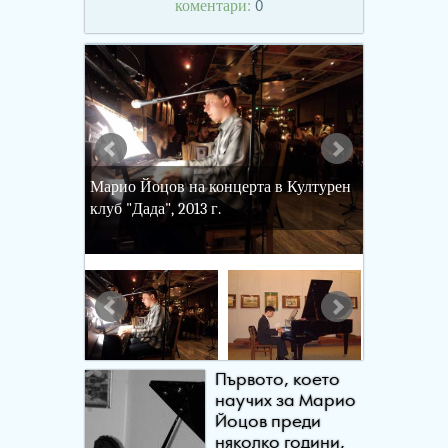
коментари:
0
Марио Йоцов на концерта в Културен
клуб "Дада", 2013 г.
Първото, което
научих за Марио
Йоцов преди
няколко години,