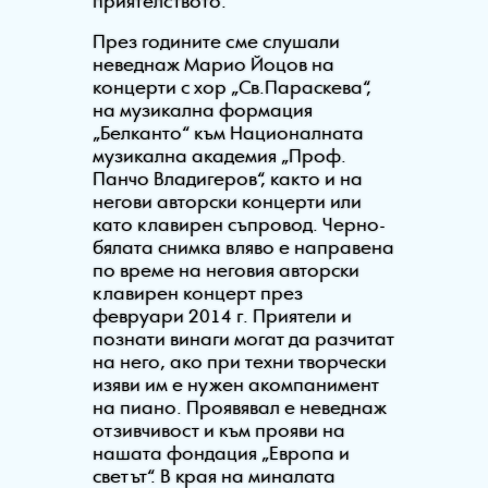
приятелството.
През годините сме слушали
неведнаж Марио Йоцов на
концерти с хор „Св.Параскева“,
на музикална формация
„Белканто“ към Националната
музикална акaдемия „Проф.
Панчо Владигеров“, както и на
негови авторски концерти или
като клавирен съпровод. Черно-
бялата снимка вляво е направена
по време на неговия авторски
клавирен концерт през
февруари 2014 г. Приятели и
познати винаги могат да разчитат
на него, ако при техни творчески
изяви им е нужен акомпанимент
на пиано. Проявявал е неведнаж
отзивчивост и към прояви на
нашата фондация „Европа и
светът“. В края на миналата