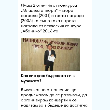
Имам 2 отличия от конкурса
„Младежта твори“ – втора
награда (2001) и трета награда
(2003) , а също така и трета
награда от певческия конкурс
„Абанико“ 2016-та.
Как виждаш бъдещето си в
музиката?
В музикално отношение ще
продължавам да се развивам, да
организирам концерти и се
надявам за в бъдеще да достигна