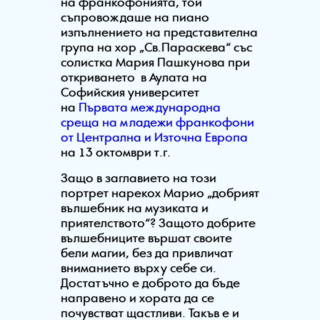
на франкофонията, той
съпровождаше на пиано
изпълнението на представителна
група на хор „Св.Параскева“ със
солистка Мария Пашкунова при
откриването в Аулата на
Софийския университет
на
Първата международна
среща на младежи франкофони
от Централна и Източна Европа
на 13 октомври т.г.
Защо в заглавието на този
портрет нарекох Марио „добрият
вълшебник на музиката и
приятелството“? Защото добрите
вълшебниците вършат своите
бели магии, без да привличат
вниманието върху себе си.
Достатъчно е доброто да бъде
направено и хората да се
почувстват щастливи. Такъв е и