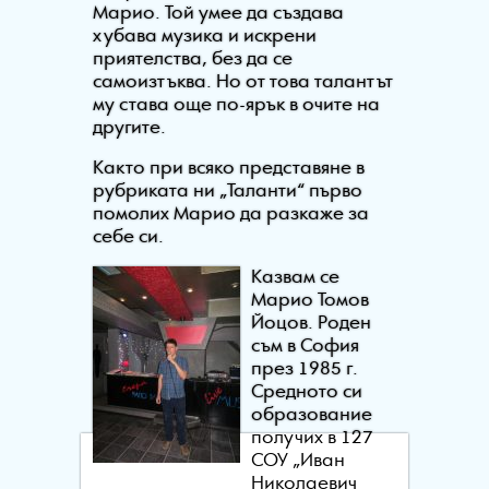
Марио. Той умее да създава
хубава музика и искрени
приятелства, без да се
самоизтъква. Но от това талантът
му става още по-ярък в очите на
другите.
Както при всяко представяне в
рубриката ни „Таланти“ първо
помолих Марио да разкаже за
себе си.
Казвам се
Марио Томов
Йоцов. Роден
съм в София
през 1985 г.
Средното си
образование
получих в 127
СОУ „Иван
Николаевич