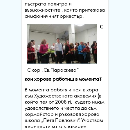
пъстрата палитра и
възможностите , които притежава
симфоничният оркестър.
С
С хор „Св.Параскева“
кои хорове работиш в момента?
В момента работя и пея в хора
към Художествената академия (в
който пея от 2008 г), където имам
удоволствието и честта да съм
хормайстор и ръководя хорова
школа „Петя Павлович“. Участвам
в концерти като клавирен