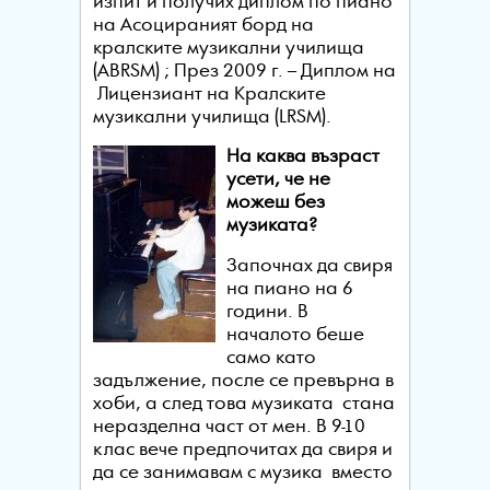
изпит и получих диплом по пиано
на Асоцираният борд на
кралските музикални училища
(ABRSM) ; През 2009 г. – Диплом на
Лицензиант на Кралските
музикални училища (LRSM).
На каква възраст
усети, че не
можеш без
музиката?
Започнах да свиря
на пиано на 6
години. В
началото беше
само като
задължение, после се превърна в
хоби, а след това музиката стана
неразделна част от мен. В 9-10
клас вече предпочитах да свиря и
да се занимавам с музика вместо