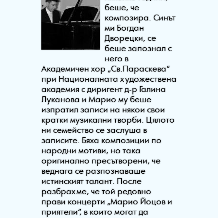
беше, че
композира. Синът
ми Богдан
Дворецки, се
беше запознал с
него в
Академичен хор „Св.Параскева“
при Националната художествена
академия с диригент д-р Галина
Луканова и Марио му беше
изпратил записи на някои свои
кратки музикални творби. Цялото
ни семейство се заслуша в
записите. Бяха композиции по
народни мотиви, но така
оригинално пресътворени, че
веднага се разпознаваше
истинският талант. После
разбрахме, че той редовно
прави концерти „Марио Йоцов и
приятели“, в които могат да