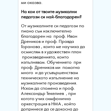
ми оказва.
На кои от твоите музикални
педагози си най-благодарен
?
От музикалните си педагози по
пиано съм изключително
благодарен на проф. Иван
Дреников и проф. Правда
Горанова , които ме научиха да
осмислям в художествен план
произведенията, които
изпълнявам. Обучението при
проф. Дреников ми помогна
много и да усъвършенствам
техническото изпълнение на
музикалните произведения.
Искам да спомена и проф.
Александър Текелиев , при
когото учих симфонична
оркестрация в НМА , който
допринесе да се докосна до