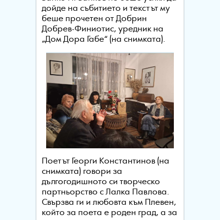
дойде на събитието и текстът му
беше прочетен от Добрин
Добрев-Финиотис, уредник на
„Дом Дора Габе“ (на снимката).
Поетът Георги Константинов (на
снимката) говори за
дългогодишното си творческо
партньорство с Лалка Павлова.
Свързва ги и любовта към Плевен,
който за поета е роден град, а за