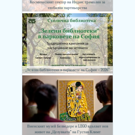
Космическият сектор на Индия: трамплин за
глобални партньорства
„Зелени библиотеки в парковете на София – 2026“
Виенският музей Белведере и LEGO вдъхват нов
живот на „Целувката“ на Густав Климт