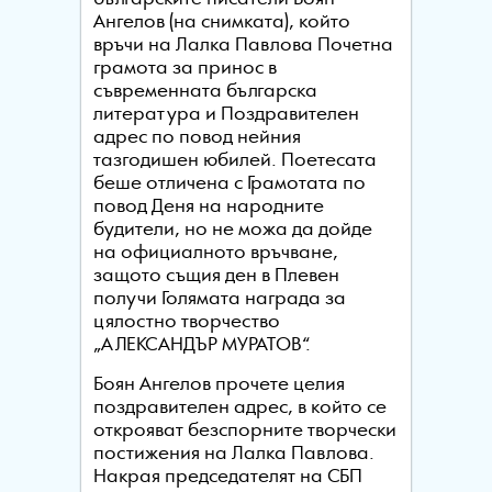
Ангелов (на снимката), който
връчи на Лалка Павлова Почетна
грамота за принос в
съвременната българска
литература и Поздравителен
адрес по повод нейния
тазгодишен юбилей. Поетесата
беше отличена с Грамотата по
повод Деня на народните
будители, но не можа да дойде
на официалното връчване,
защото същия ден в Плевен
получи Голямата награда за
цялостно творчество
„АЛЕКСАНДЪР МУРАТОВ“.
Боян Ангелов прочете целия
поздравителен адрес, в който се
открояват безспорните творчески
постижения на Лалка Павлова.
Накрая председателят на СБП