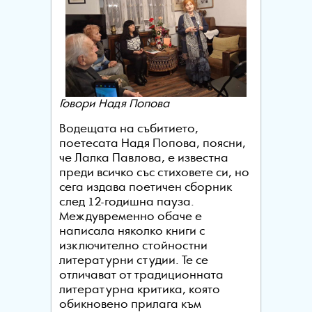
Говори Надя Попова
Водещата на събитието,
поетесата Надя Попова, поясни,
че Лалка Павлова, е известна
преди всичко със стиховете си, но
сега издава поетичен сборник
след 12-годишна пауза.
Междувременно обаче е
написала няколко книги с
изключително стойностни
литературни студии. Те се
отличават от традиционната
литературна критика, която
обикновено прилага към