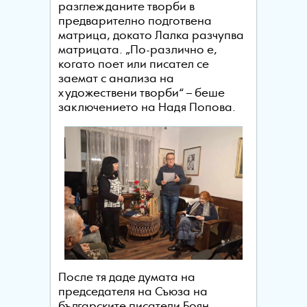
разглежданите творби в
предварително подготвена
матрица, докато Лалка разчупва
матрицата. „По-различно е,
когато поет или писател се
заемат с анализа на
художествени творби“ – беше
заключението на Надя Попова.
После тя даде думата на
председателя на Съюза на
българските писатели Боян