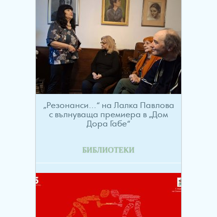
„Резонанси…“ на Лалка Павлова
с вълнуваща премиера в „Дом
Дора Габе“
БИБЛИОТЕКИ