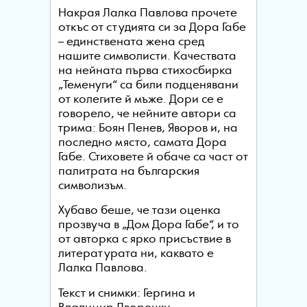
Накрая Лалка Павлова прочете
откъс от студията си за Дора Габе
– единствената жена сред
нашите символисти. Качествата
на нейната първа стихосбирка
„Теменуги“ са били подценявани
от колегите й мъже. Дори се е
говорело, че нейните автори са
трима: Боян Пенев, Яворов и, на
последно място, самата Дора
Габе. Стиховете й обаче са част от
палитрата на българския
символизъм.
Хубаво беше, че тази оценка
прозвуча в „Дом Дора Габе“, и то
от авторка с ярко присъствие в
литературата ни, каквато е
Лалка Павлова.
Текст и снимки: Гергина и