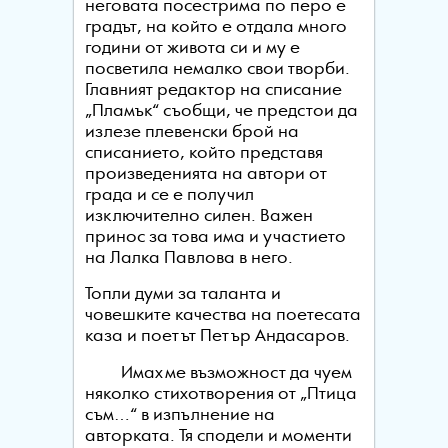
неговата посестрима по перо е
градът, на който е отдала много
години от живота си и му е
посветила немалко свои творби.
Главният редактор на списание
„Пламък“ съобщи, че предстои да
излезе плевенски брой на
списанието, който представя
произведенията на автори от
града и се е получил
изключително силен. Важен
принос за това има и участието
на Лалка Павлова в него.
Топли думи за таланта и
човешките качества на поетесата
каза и поетът Петър Андасаров.
Имахме възможност да чуем
няколко стихотворения от „Птица
съм…“ в изпълнение на
авторката. Тя сподели и моменти