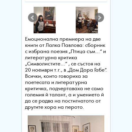
Емоционална премиера на две
книги от Лалка Павлова: сборник
с избрана поезия „Птица съм…“ и
литературна критика
„Символистите…“ , се състоя на
20 ноември т.г., в „Дом Дора Габе“.
Всички, които говориха за
поетесата и литeратурна
критичка, подчертаваха не само
големия й талант, а и умението й
да се радва на постигнатото от
другите хора на перото.