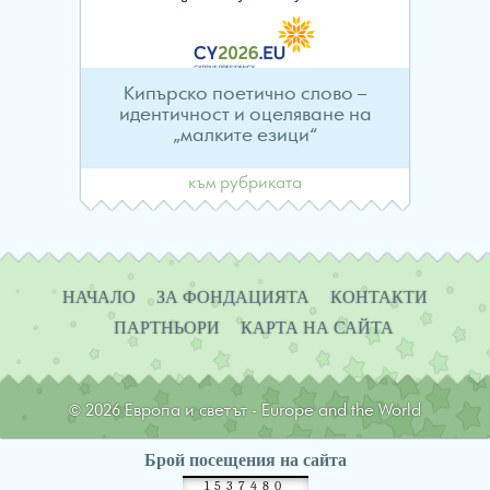
Кипърско поетично слово –
идентичност и оцеляване на
„малките езици“
към рубриката
Навигация
НАЧАЛО
ЗА ФОНДАЦИЯТА
КОНТАКТИ
ПАРТНЬОРИ
КАРТА НА САЙТА
© 2026 Европа и светът - Europe and the World
Брой посещения на сайта
1537480