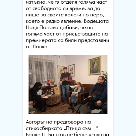
изтъкна, че тя отделя голяма част
от свободното си време, за да
пише за своите колеги по перо,
което е рядко явление. Водещата
Надя Попова добави, че по-
голяма част от присъстващите на
премиерата са били представяни
от Лалка.
Авторът на предговора на
стихосбирката „Птица съм…“
Банко П. Банков не беше успял да