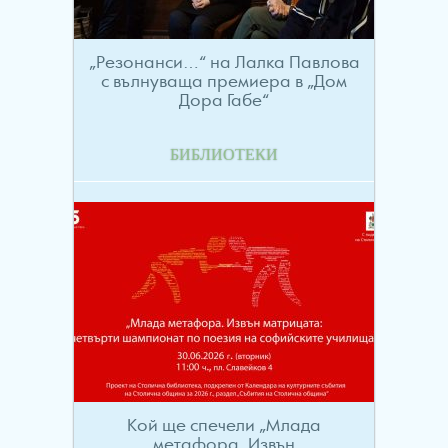
„Резонанси…“ на Лалка Павлова
с вълнуваща премиера в „Дом
Дора Габе“
БИБЛИОТЕКИ
Кой ще спечели „Млада
метафора. Извън