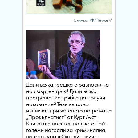
Снимка: ИК "Персей"
Дали всяка грешка е равносилна
на смъртен грях? Дали всяко
прегрешение трябва да получи
наказание? Тези въпроси
изникват при четенето на романа
„Прокълнатият“ от Курт Ауст.
Книгата е носител на двете най-
големи награди за криминална
литература в Скандинавия –