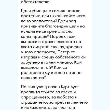
обстоятелства.
Дали убиецът е самият папски
пратеник, или някой, който иска
да го злепостави? Дали зад
привидните благовидни цели на
нунция не се крие опасна
конспирация? Наред с тези
въпроси и с разследването на
двата смъртни случая, криещо
много опасности, Петер се
изправя и срещу собственото си
забулено в тайни минало. Кой
всъщност е той? Кои са
родителите му и защо не знае
нищо за тях?
По вълнуващ начин Курт Ауст
преплита темите за греха и
опрощението, за любовта и
страданието, за престъплението
и наказанието, за честта и