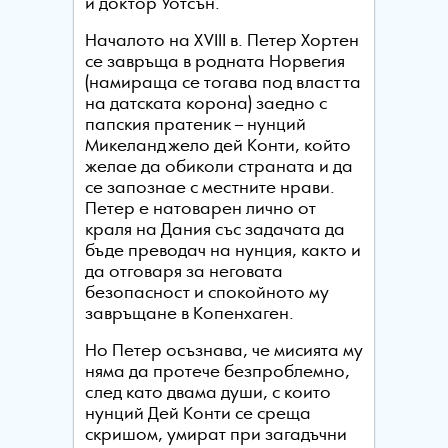
и доктор Уотсън.
Началото на XVIII в. Петер Хортен
се завръща в родната Норвегия
(намираща се тогава под властта
на датската корона) заедно с
папския пратеник – нунций
Микеланджело дей Конти, който
желае да обиколи страната и да
се запознае с местните нрави.
Петер е натоварен лично от
краля на Дания със задачата да
бъде преводач на нунция, както и
да отговаря за неговата
безопасност и спокойното му
завръщане в Копенхаген.
Но Петер осъзнава, че мисията му
няма да протече безпроблемно,
след като двама души, с които
нунций Дей Конти се среща
скришом, умират при загадъчни