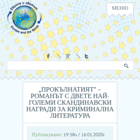
МЕНЮ
Навигация
Социални
Търсене
Ключова
в
дума
сайта
„ПРОКЪЛНАТИЯТ“ –
РОМАНЪТ С ДВЕТЕ НАЙ-
ГОЛЕМИ СКАНДИНАВСКИ
НАГРАДИ ЗА КРИМИНАЛНА
ЛИТЕРАТУРА
Публикувано:
19:58ч / 16.01.2020г