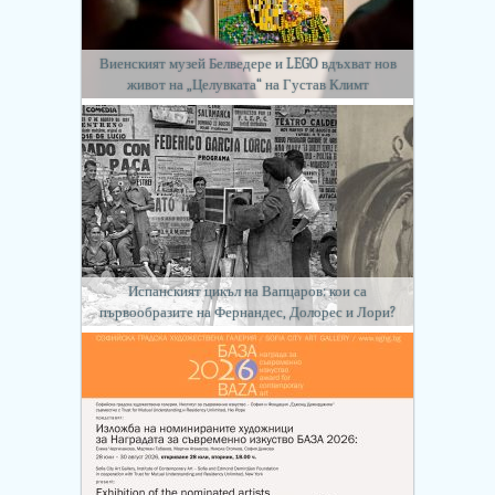
Виенският музей Белведере и LEGO вдъхват нов
живот на „Целувката“ на Густав Климт
Испанският цикъл на Вапцаров: кои са
първообразите на Фернандес, Долорес и Лори?