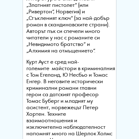
„Златният пистолет“ (или
„Ривертон“, Норвегия) и
„Стъкленият ключ“ (за най-добър
роман в скандинавските страни).
Авторът пък си спечели много
читатели у нас с романите си
„Невидимото братство“ и
„Алхимия на отмъщението“.
Курт Ауст е сред най-
големите майстори в криминалния жанр на
с Том Егеланд, Ю Несбьо и Томас
Енгер. В неговите исторически
криминални романи главни
герои са датският професор
Томас Буберг и младият му
асистент, норвежецът Петер
Хортен. Техните
взаимоотношения и
изключителна наблюдателност
напомнят много на Шерлок Холмс