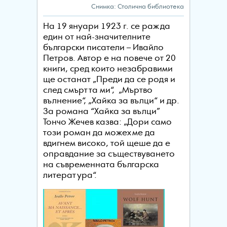
Снимка: Столична библиотека
На 19 януари 1923 г. се ражда
един от най-значителните
български писатели – Ивайло
Петров. Автор е на повече от 20
книги, сред които незабравими
ще останат „Преди да се родя и
след смъртта ми“, „Мъртво
вълнение“, „Хайка за вълци“ и др.
За романа “Хайка за вълци”
Тончо Жечев казва: „Дори само
този роман да можехме да
вдигнем високо, той щеше да е
оправдание за съществуването
на съвременната българска
литература“.