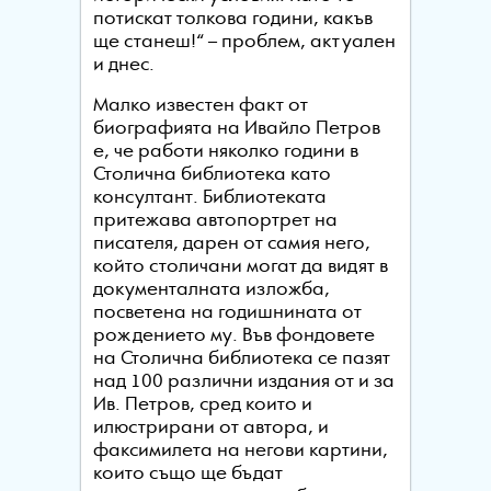
потискат толкова години, какъв
ще станеш!“ – проблем, актуален
и днес.
Малко известен факт от
биографията на Ивайло Петров
е, че работи няколко години в
Столична библиотека като
консултант. Библиотеката
притежава автопортрет на
писателя, дарен от самия него,
който столичани могат да видят в
документалната изложба,
посветена на годишнината от
рождението му. Във фондовете
на Столична библиотека се пазят
над 100 различни издания от и за
Ив. Петров, сред които и
илюстрирани от автора, и
факсимилета на негови картини,
които също ще бъдат