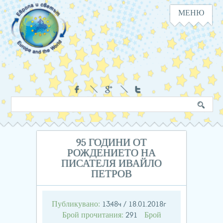
МЕНЮ
Навигация
Социални
Търсене
Ключова
в
дума
сайта
95 ГОДИНИ ОТ
РОЖДЕНИЕТО НА
ПИСАТЕЛЯ ИВАЙЛО
ПЕТРОВ
Публикувано:
13:48ч / 18.01.2018г
Брой прочитания:
Брой
291