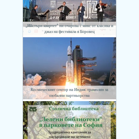
„Ийстърн квартет“ ни очарова с микс от класика и
джаз на фестивала в Боровец
Космическият сектор на Индия: трамплин за
глобални партньорства