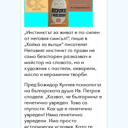
„Инстинктът за живот е по-силен
от неговия смисъл!“, пише в
„Хайка за вълци“ писателят.
Неговият инстинкт го прави не
само безспорен разказвач и
майстор на словото, но и
художник с пастели, акварели,
масло и керамични творби.
Пред Божидар Кунчев психологът
на българската душа Ив. Петров
споделя: „Казват, че българинът е
генетично увреден. Това са
глупости. Как ще е генетично
увреден! Няма генетично
увредени. Има просто
исторически условия. Като те