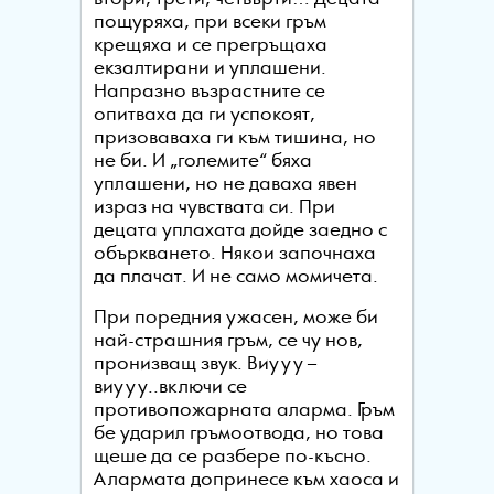
пощуряха, при всеки гръм
крещяха и се прегръщаха
екзалтирани и уплашени.
Напразно възрастните се
опитваха да ги успокоят,
призоваваха ги към тишина, но
не би. И „големите“ бяха
уплашени, но не даваха явен
израз на чувствата си. При
децата уплахата дойде заедно с
объркването. Някои започнаха
да плачат. И не само момичета.
При поредния ужасен, може би
най-страшния гръм, се чу нов,
пронизващ звук. Виууу –
виууу..включи се
противопожарната аларма. Гръм
бе ударил гръмоотвода, но това
щеше да се разбере по-късно.
Алармата допринесе към хаоса и