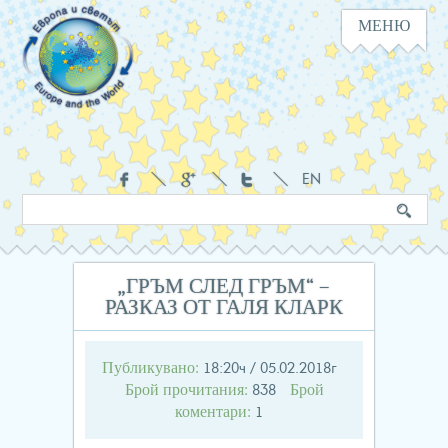
МЕНЮ
Навигация
Социални
EN
Търсене
Ключова
в
дума
сайта
„ГРЪМ СЛЕД ГРЪМ“ –
РАЗКАЗ ОТ ГАЛЯ КЛАРК
Публикувано:
18:20ч / 05.02.2018г
Брой прочитания:
Брой
838
коментари:
1