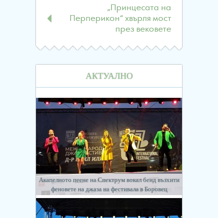
„Принцесата на
Перперикон“ хвърля мост
през вековете
АКТУАЛНО
Акапелното пеене на Спектрум вокал бенд възхити
феновете на джаза на фестивала в Боровец