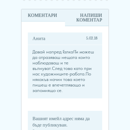
КОМЕНТАРИ
НАПИШИ
КОМЕНТАР
5.02.18
Анита
Давай напред Галка!Ти можеш
да отразяваш нещата които
наблюдаваш и те
вълнуват.След това като при
нас художниците-работа.По
някакъв начин това което
пишеш е впечетляващо и
запомнящо се.
Вашият имейл адрес няма да
бъде публикуван.