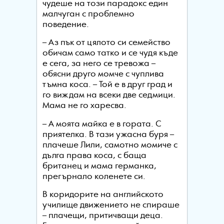
чудеше на този парадокс един
малчуган с проблемно
поведение.
– Аз пък от цялото си семейство
обичам само татко и се чудя къде
е сега, за него се тревожа –
обясни друго момче с чуплива
тъмна коса. – Той е в друг град и
го виждам на всеки две седмици.
Мама не го харесва.
– А моята майка е в гората. С
приятелка. В тази ужасна буря –
плачеше Лили, самотно момиче с
дълга права коса, с баща
британец и мама германка,
прегърнало коленете си.
В коридорите на английското
училище движението не спираше
– плачещи, притичващи деца.