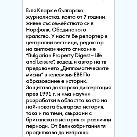
Галя Кларк е българска
журналистка, която от 7 години
живее със семейството си в
Норфолк, Обединеното
кралство. У нас тя бе репортер в
централни вестници, редактор
на англоезичното списание
“Bulgarian Property Digest – Life
and Leisure”, водещ и автор на тв
предаването „Дипломатическите
мисии“ в телевизия EBF. По
образование е историк.
Защитава докторска диссертация
през 1991 г. и има научни
разработки в областта както на
най-новата българска история,
така и по теми, свързани с
британската история от различни
периоди. От Великобритания тя
продължава да изпраща