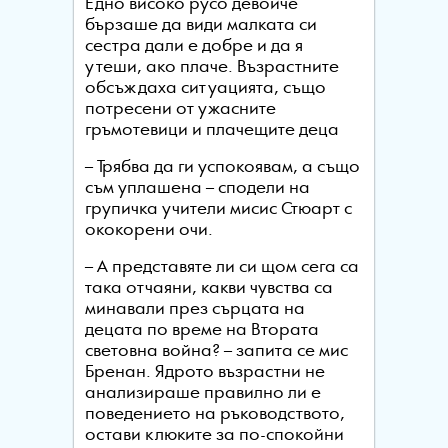
Едно високо русо девойче
бързаше да види малката си
сестра дали е добре и да я
утеши, ако плаче. Възрастните
обсъждаха ситуацията, също
потресени от ужасните
гръмотевици и плачещите деца
– Трябва да ги успокоявам, а също
съм уплашена – сподели на
групичка учители мисис Стюарт с
ококорени очи.
– А представяте ли си щом сега са
така отчаяни, какви чувства са
минавали през сърцата на
децата по време на Втората
световна война? – запита се мис
Бренан. Ядрото възрастни не
анализираше правилно ли е
поведението на ръководството,
остави клюките за по-спокойни