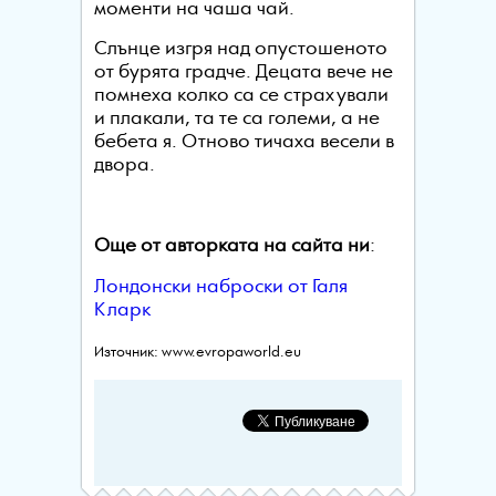
моменти на чаша чай.
Слънце изгря над опустошеното
от бурята градче. Децата вече не
помнеха колко са се страхували
и плакали, та те са големи, а не
бебета я. Отново тичаха весели в
двора.
Още от авторката на сайта ни
:
Лондонски наброски от Галя
Кларк
Източник: www.evropaworld.eu