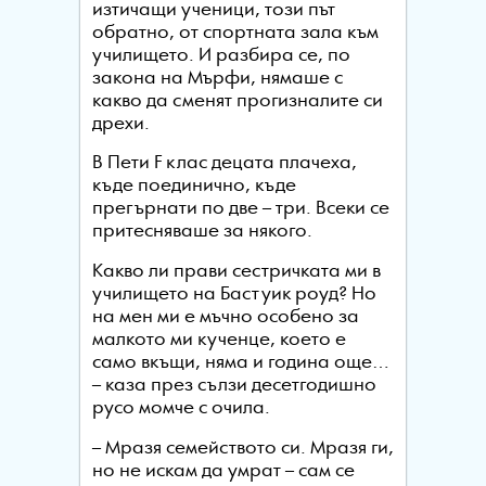
изтичащи ученици, този път
обратно, от спортната зала към
училището. И разбира се, по
закона на Мърфи, нямаше с
какво да сменят прогизналите си
дрехи.
В Пети F клас децата плачеха,
къде поединично, къде
прегърнати по две – три. Всеки се
притесняваше за някого.
Какво ли прави сестричката ми в
училището на Бастуик роуд? Но
на мен ми е мъчно особено за
малкото ми кученце, което е
само вкъщи, няма и година още…
– каза през сълзи десетгодишно
русо момче с очила.
– Мразя семейството си. Мразя ги,
но не искам да умрат – сам се