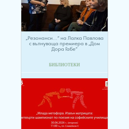
„Резонанси…“ на Лалка Павлова
с вълнуваща премиера в „Дом
Дора Габе“
БИБЛИОТЕКИ