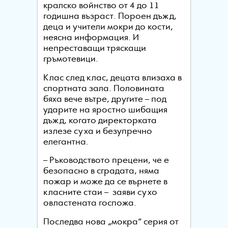
кралско войнство от 4 до 11
годишна възраст. Пороен дъжд,
деца и учители мокри до кости,
неясна информация. И
непреставащи тряскащи
гръмотевици.
Клас след клас, децата влизаха в
спортната зала. Половината
бяха вече вътре, другите – под
ударите на яростно шибащия
дъжд, когато директорката
излезе суха и безупречно
елегантна.
– Ръководството прецени, че е
безопасно в сградата, няма
пожар и може да се върнете в
класните стаи – заяви сухо
овластената госпожа.
Последва нова „мокра“ серия от