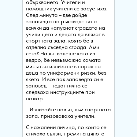
объркването. Учители и
помощник учители се засуетиха.
След минута – две дойде
заповедта на ръководството
всички да напуснат сградата на
училището и децата да влязат в
спортната зала, която бе в
отделна съседна сграда. Ами
сега? Навън валеше като из
ведро, бе невъзможна самата
мисъл за излизане в пороя на
деца по униформени ризки, без
якета. И все пак заповедта си е
заповед – педантично се
следваха инструкциите при
пожар.
– Излизайте навън, към спортната
зала, призоваваха учители.
С нажалени личица, по които се
стичаха сълзи, премина цялото