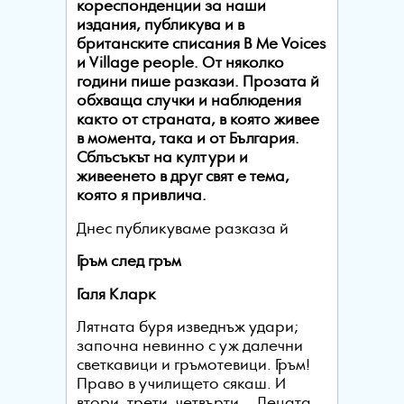
кореспонденции за наши
издания, публикува и в
британските списания B Me Voices
и Village people. От няколко
години пише разкази. Прозата й
обхваща случки и наблюдения
както от страната, в която живее
в момента, така и от България.
Сблъсъкът на култури и
живеенето в друг свят е тема,
която я привлича.
Днес публикуваме разказа й
Гръм след гръм
Галя Кларк
Лятната буря изведнъж удари;
започна невинно с уж далечни
светкавици и гръмотевици. Гръм!
Право в училището сякаш. И
втори, трети, четвърти… Децата