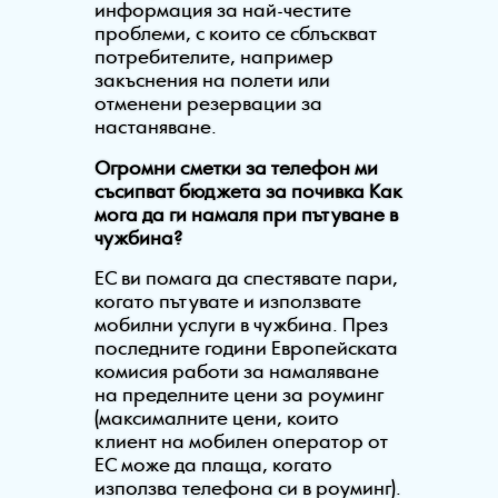
информация за най-честите
проблеми, с които се сблъскват
потребителите, например
закъснения на полети или
отменени резервации за
настаняване.
Огромни сметки за телефон ми
съсипват бюджета за почивка Как
мога да ги намаля при пътуване в
чужбина?
ЕС ви помага да спестявате пари,
когато пътувате и използвате
мобилни услуги в чужбина. През
последните години Европейската
комисия работи за намаляване
на пределните цени за роуминг
(максималните цени, които
клиент на мобилен оператор от
ЕС може да плаща, когато
използва телефона си в роуминг).