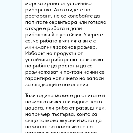
морска храна от устойчиво
рибарство. Ако отидете на
ресторант, не се колебайте да
попитате сервитьора или готвача
откъде е рибата и дали
риболовът ѝ е устойчив. Уверете
се, че рибата в чинията ви е с
минималния законов размер.
Изборът на продукти от
устойчиво рибарство позволява
на рибите да растат и да се
размножават и по-този начин се
гарантира наличието на запаси
за следващите поколения.
Тази година можете да опитате и
по-малко известни видове, като
цацата, или риба от развъдници,
например пъстърва, които са
също толкова вкусни и могат да
помогнат за намаляване на