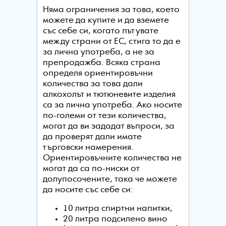
Няма ограничения за това, което
можете да купите и да вземете
със себе си, когато пътувате
между страни от ЕС, стига то да е
за лична употреба, а не за
препродажба. Всяка страна
определя ориентировъчни
количества за това дали
алкохолът и тютюневите изделия
са за лична употреба. Ако носите
по-големи от тези количества,
могат да ви зададат въпроси, за
да проверят дали имате
търговски намерения.
Ориентировъчните количества не
могат да са по-ниски от
долупосочените, така че можете
да носите със себе си:
10 литра спиртни напитки,
20 литра подсилено вино