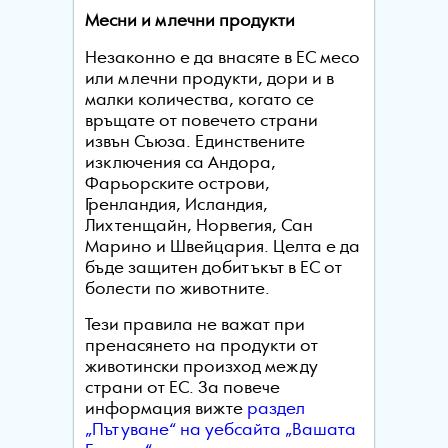
Месни и млечни продукти
Незаконно е да внасяте в ЕС месо
или млечни продукти, дори и в
малки количества, когато се
връщате от повечето страни
извън Съюза. Единствените
изключения са Андора,
Фарьорските острови,
Гренландия, Исландия,
Лихтенщайн, Норвегия, Сан
Марино и Швейцария. Целта е да
бъде защитен добитъкът в ЕС от
болести по животните.
Тези правила не важат при
пренасянето на продукти от
животински произход между
страни от ЕС. За повече
информация вижте
раздел
„Пътуване“ на уебсайта „Вашата