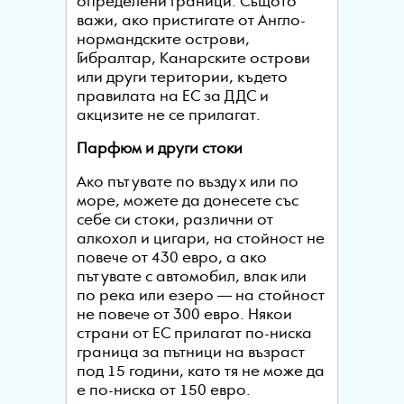
определени граници. Същото
важи, ако пристигате от Англо-
нормандските острови,
Гибралтар, Канарските острови
или други територии, където
правилата на ЕС за ДДС и
акцизите не се прилагат.
Парфюм и други стоки
Ако пътувате по въздух или по
море, можете да донесете със
себе си стоки, различни от
алкохол и цигари, на стойност не
повече от 430 евро, а ако
пътувате с автомобил, влак или
по река или езеро — на стойност
не повече от 300 евро. Някои
страни от ЕС прилагат по-ниска
граница за пътници на възраст
под 15 години, като тя не може да
е по-ниска от 150 евро.