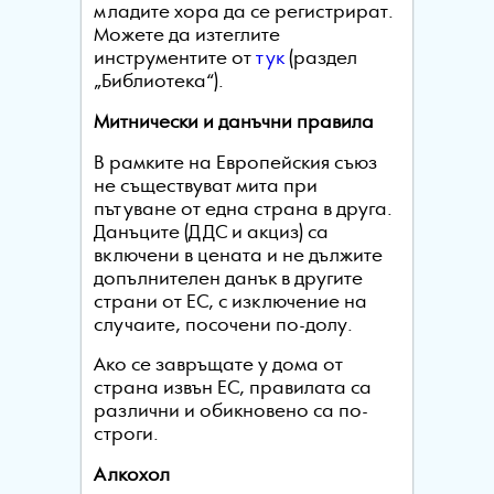
младите хора да се регистрират.
Можете да изтеглите
инструментите от
тук
(раздел
„Библиотека“).
Митнически и данъчни правила
В рамките на Европейския съюз
не съществуват мита при
пътуване от една страна в друга.
Данъците (ДДС и акциз) са
включени в цената и не дължите
допълнителен данък в другите
страни от ЕС, с изключение на
случаите, посочени по-долу.
Ако се завръщате у дома от
страна извън ЕС, правилата са
различни и обикновено са по-
строги.
Алкохол