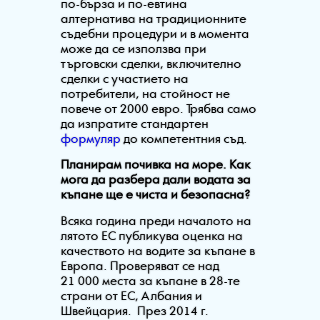
по-бърза и по-евтина
алтернатива на традиционните
съдебни процедури и в момента
може да се използва при
търговски сделки, включително
сделки с участието на
потребители, на стойност не
повече от 2000 евро. Трябва само
да изпратите стандартен
формуляр
до компетентния съд.
Планирам почивка на море. Как
мога да разбера дали водата за
къпане ще е чиста и безопасна?
Всяка година преди началото на
лятото ЕС публикува оценка на
качеството на водите за къпане в
Европа. Проверяват се над
21 000 места за къпане в 28-те
страни от ЕС, Албания и
Швейцария. През 2014 г.