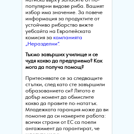
натиска върху запасите от по-
популярни видове риба. Вашият
избор има значение. За повече
информация за продуктите от
устойчиво рибарство вижте
уебсайта на Европейската
комисия за
кампанията
„Неразделни“
.
Тъкмо завърших училище и се
чудя какво да предприема? Как
мога да получа помощ?
Притеснявате се за следващите
стъпки, след като сте завършили
образованието си? Лятото е
добър момент да обмислите
какво да правите по-нататък.
Младежката гаранция може да ви
помогне да си намерите работа:
всички страни от ЕС са поели
ангажимент да гарантират, че