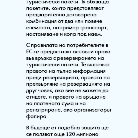
туристически пакети. Тя обхваща
пакетите, които представляват
предварително договорена
комбинация от два или повече
елемента, например транспорт,
настаняване и кола под наем.
С правилата на потребителите в
ЕС се предоставят основни права
във връзка с резервирането на
туристически пакети. Те включват
правото на пълна информация
преди резервацията, правото на
прехвърляне на резервацията на
друг човек, ако вие не можете да
отидете, и правото на връщане
на платената сума и на
репатриране, ако организаторът
фалира.
В бъдеще от подобна защита ще
се ползват още 120 милиона