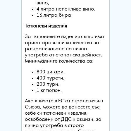
вино,
4 литра непенливо вино,
16 литра бира
Тютюневи изделия
За тютюневите изделия също има
ориентировъчни количества за
разграничаване на лична
употреба от стопанска дейност.
Минималните количества са:
800 цигари,
400 пурети,
200 пури,
1 кг тютюн.
Ако влизате в ЕС от страна извън
Съюза, можете да донесете със
себе си тютюневи изделия,
освободени от ДДС и акцизи, за
лична употреба в строго