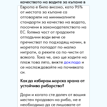
качеството на водите за къпане в
Европа е било високо, като 95%
от местата за къпане са
отговаряли на минималните
стандарти за качество на водата,
посочени в законодателството на
ЕС. Голяма част от градските
отпадъчни води вече се
пречистват по подходящ начин, в
моретата попадат по-малко
нитрати, а реките са по-чисти от
всякога. Така че, ако ще ходите на
плаж това лято, вижте
доклада
и
се наслаждавайте на почивката
си.
Как да избирам морска храна от
устойчиво рибарство?
Дори и когато сте далеч от вашия
местен продавач на риба, не е
необходимо да се лишавате от