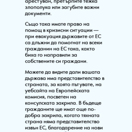
арестуван, претърпите тежка
злополука или загубите важни
документи.
Също така имате право на
помощ в кризисни ситуации —
при евакуация държавите от ЕС
са длъжни да помогнат на всеки
гражданин на ЕС така, както
биха го направили за
собствените си граждани.
Можете да видите дали вашата
държава има представителство в
страната, за която пътувате, на
уебсайта на Европейската
комисия, посветен на
консулската закрила. В бъдеще
гражданите ще имат още по-
добра закрила, когато тяхната
страна няма представителство
извън ЕС, благодарение на нови