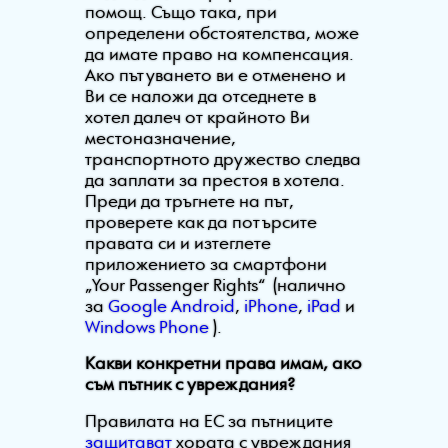
помощ. Също така, при
определени обстоятелства, може
да имате право на компенсация.
Ако пътуването ви е отменено и
Ви се наложи да отседнете в
хотел далеч от крайното Ви
местоназначение,
транспортното дружество следва
да заплати за престоя в хотела.
Преди да тръгнете на път,
проверете как да потърсите
правата си и изтеглете
приложението за смартфони
„Your Passenger Rights“ (налично
за
Google Android
,
iPhone
,
iPad
и
Windows Phone
).
Какви конкретни права имам, ако
съм пътник с увреждания?
Правилата на ЕС за пътниците
защитават
хората с увреждания