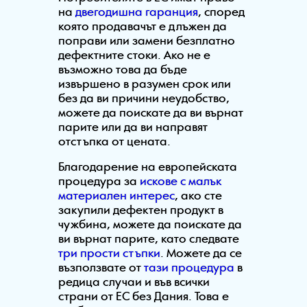
на
двегодишна гаранция
, според
която продавачът е длъжен да
поправи или замени безплатно
дефектните стоки. Ако не е
възможно това да бъде
извършено в разумен срок или
без да ви причини неудобство,
можете да поискате да ви върнат
парите или да ви направят
отстъпка от цената.
Благодарение на европейската
процедура за
искове с малък
материален интерес
, ако сте
закупили дефектен продукт в
чужбина, можете да поискате да
ви върнат парите, като следвате
три прости стъпки
. Можете да се
възползвате от
тази процедура
в
редица случаи и във всички
страни от ЕС без Дания. Това е