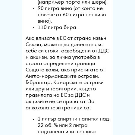
(например порто или шери),
90 литра вино (от които не
повече от 60 литра пенливо
вино),
110 литра бира.
Ако влизате в ЕС от страна извън
Съюза, можете да донесете със
себе си стоки, освободени от ДДС
и акцизи, за лична употреба в
строго определени граници.
Същото важи, ако пристигате от
Англо-нормандските острови,
Гибралтар, Канарските острови
или други територии, където
правилата на ЕС за ДДС и
акцизите не се прилагат. За
алкохола тези граници са:
1 литър спиртни напитки над
22 об. % или 2 литра
подсилено или пенливо