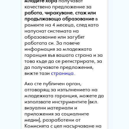
младите хора
получават
качествено предложение за
работа
,
чиракуване
,
стаж или
продължаващо образование
в
рамките на 4 месеца, след като
напуснат системата на
образование или загубят
работата си. За повече
информация за младежката
гаранция във вашата страна и за
това къде да се регистрирате, за
да получавате предложения,
вижте тази
страница
.
Ако сте публичен орган,
отговарящ за изпълнението на
младежката гаранция, можете да
използвате инструментите (вкл.
визуални материали и
приложения за социалните
медии), разработени от
Комисията с цел насърчаване на