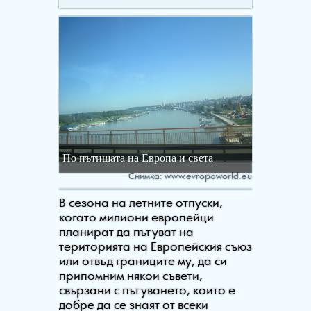
По пътищата на Европа и света
Снимка: www.evropaworld.eu
В
сезона
на
летните
отпуски
,
когато
милиони
европейци
планират
да
пътуват
на
територията
на
Европейския
съюз
или
отвъд
границите
му
,
да
си
припомним
някои
съвети
,
свързани
с
пътуването
,
които
е
добре
да
се
знаят
от
всеки