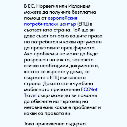
В ЕС, Норвегия или Исландия
можете да получите безплатна
помощ от
европейския
потребителски център
(ЕПЦ) в
съответната страна. Той ще ви
даде съвет относно вашите права
на потребител и какви аргументи
да представите пред фирмата.
Ако проблемът не може да бъде
разрешен на място, запазете
всички необходими документи и,
когато се върнете у дома, се
свържете с ЕПЦ във вашата
страна. Докато сте в чужбина
мобилното приложение
ECC-Net:
Travel
също може да ви помогне
да обясните на търговец на
неговия език какъв е проблемът и
какви са правата ви.
Това приложение съдържа