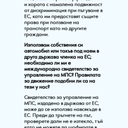
и хората с намалена подвижност
от дискриминация при пътуване в
ЕС, като им предоставят същите
права при ползване на
транспорт като на другите
граждани.
Използвам собствения си
автомобил или такъв под наем в
друга държава членка на ЕС;
необходимо ли ми е
международно свидетелство за
управление на МПС? Правилата
за движение подобни ли са на
тези у нас?
Свидетелство за управление на
МПС, издадено в държава от ЕС,
може да се използва навсякъде в
ЕС. Преди да тръгнете на път,
проверете дали не е изтекло, тъй
като не можете да шофирате в