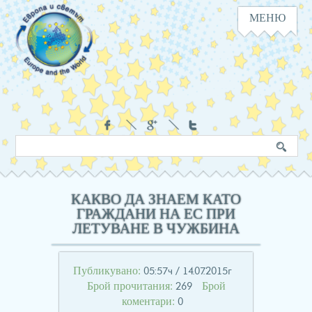
МЕНЮ
Навигация
Социални
Търсене
Ключова
в
дума
сайта
КАКВО ДА ЗНАЕМ КАТО
ГРАЖДАНИ НА ЕС ПРИ
ЛЕТУВАНЕ В ЧУЖБИНА
Публикувано:
05:57ч / 14.07.2015г
Брой прочитания:
Брой
269
коментари:
0