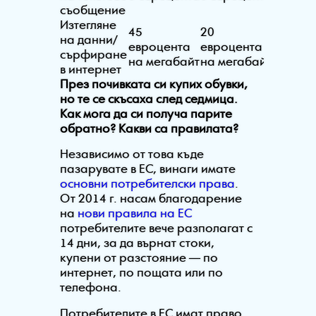
съобщение
Изтегляне
45
20
на данни/
евроцента
евроцента
сърфиране
на мегабайт
на мегабайт
в интернет
През почивката си купих обувки,
но те се скъсаха след седмица.
Как мога да си получа парите
обратно? Какви са правилата?
Независимо от това къде
пазарувате в ЕС, винаги имате
основни потребителски права
.
От 2014 г. насам благодарение
на
нови правила на ЕС
потребителите вече разполагат с
14 дни, за да върнат стоки,
купени от разстояние — по
интернет, по пощата или по
телефона.
Потребителите в ЕС имат право