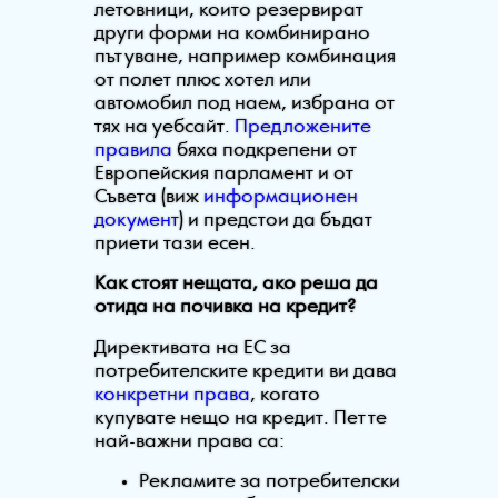
летовници, които резервират
други форми на комбинирано
пътуване, например комбинация
от полет плюс хотел или
автомобил под наем, избрана от
тях на уебсайт.
Предложените
правила
бяха подкрепени от
Европейския парламент и от
Съвета (виж
информационен
документ
) и предстои да бъдат
приети тази есен.
Как стоят нещата, ако реша да
отида на почивка на кредит?
Директивата на ЕС за
потребителските кредити ви дава
конкретни права
, когато
купувате нещо на кредит. Петте
най-важни права са:
Рекламите за потребителски