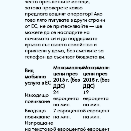
често през летните месеци,
затова проверете какво
предлага вашият оператор! Ако
това лято пътувате в други страни
от ЕС, не се притеснявайте — ще
можете да се насладите на
почивката си и да поддържате
връзка със своето семейство и
приятели у дома, без сметките за
телефон да съсипват бюджета ви.
Максимални
Максимални
Вид
цени през
цени през
мобилна
2013 г. (без
2015 г. (без
услуга в ЕС
ДДС)
ДДС)
24
19
Изходящо
евроцента
евроцента
повикване
на мин.
на мин.
Входящо
7 евроцента
5 евроцента
повикване
на мин.
на мин.
Изпращане
на текстово
8 евроцента
6 евроцента