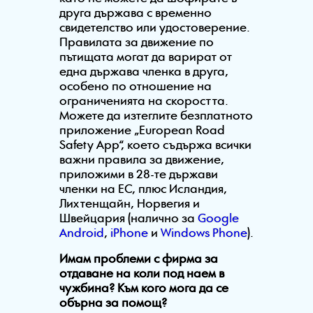
друга държава с временно
свидетелство или удостоверение.
Правилата за движение по
пътищата могат да варират от
една държава членка в друга,
особено по отношение на
ограниченията на скоростта.
Можете да изтеглите безплатното
приложение „European Road
Safety App“, което съдържа всички
важни правила за движение,
приложими в 28-те държави
членки на ЕС, плюс Исландия,
Лихтенщайн, Норвегия и
Швейцария (налично за
Google
Android
,
iPhone
и
Windows Phone
).
Имам проблеми с фирма за
отдаване на коли под наем в
чужбина? Към кого мога да се
обърна за помощ?