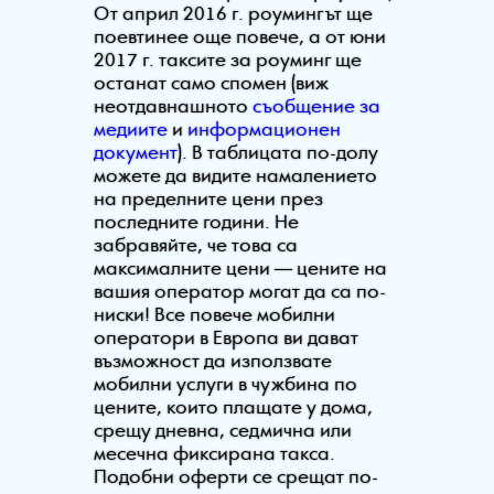
От април 2016 г. роумингът ще
поевтинее още повече, а от юни
2017 г. таксите за роуминг ще
останат само спомен (виж
неотдавнашното
съобщение за
медиите
и
информационен
документ
). В таблицата по-долу
можете да видите намалението
на пределните цени през
последните години. Не
забравяйте, че това са
максималните цени — цените на
вашия оператор могат да са по-
ниски! Все повече мобилни
оператори в Европа ви дават
възможност да използвате
мобилни услуги в чужбина по
цените, които плащате у дома,
срещу дневна, седмична или
месечна фиксирана такса.
Подобни оферти се срещат по-