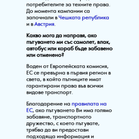
потребителите за техните права.
До момента кампании са
започнали в
Чешката република
и в
Австрия
.
Какво мога да направя, ако
пътуването ми със самолет, влак,
автобус или кораб бъде забавено
или отменено?
Воден от Европейската комисия,
ЕС се превърна в първия регион в
света, в който пътниците имат
гарантирани права във всички
видове транспорт.
Благодарение на
правилата на
ЕС
, ако пътуването Ви има голямо
забавяне, транспортното
дружество, с което пътувате,
трябва да ви предостави
подходяща информация и