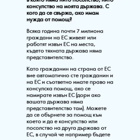
в която няма нито посолство, нито
консулство на моята държава. С
кого да се свържа, ако имам
нужда от помощ?
Всяка година почти 7 милиона
граждани на ЕС живеят или
работят извън ЕС на места,
където тяхната държава няма
представителство.
Като гражданин на страна от ЕС
вие автоматично сте гражданин и
на ЕС и съответно имате право на
консулска помощ, ако се
намирате извън ЕС (дори ако
вашата държава няма
представителство там). Можете
да се обърнете за помощ към
което и да е консулство или
посолство на друга държава от
ЕС, в случай че например бъдете