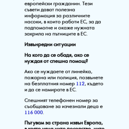
европейски
гражданин
. T
ези
съвети дават полезна
информация за различните
насоки, в които работи ЕС, за да
подпомогне и окаже нужната
закрила на пътниците в ЕС.
Извънредни ситуации
На кого да се обадя, ако се
нуждая от спешна помощ?
Ако се нуждаете от линейка,
пожарна или полиция, позвънете
на безплатния номер
112
, където
и да се намирате в ЕС.
Спешният телефонен номер за
съобщаване за изчезнали деца е
116 000
.
Пътувам за страна извън Европа,