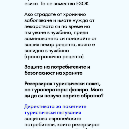
езика. То не замества ЕЗОК.
Ако страдате от хронично
заболяване и имате нужда от
лекарствата си по време на
пътуване в чужбина, преди
заминаването си поискайте от
вашия лекар рецепта, която е
валидна в чужбина
(трансгранична рецепта).
Защита на потребителите и
безопасност на храните
Резервирах туристически пакет,
но туроператорът фалира. Мога
ли да си получа парите обратно?
Директивата за пакетните
туристически пътувания
защитава европейските
потребители, които резервират