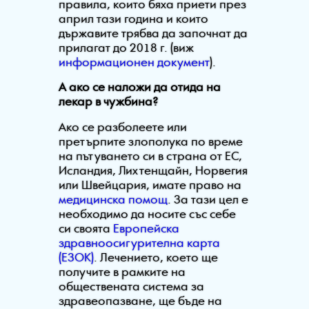
правила, които бяха приети през
април тази година и които
държавите трябва да започнат да
прилагат до 2018 г. (виж
информационен документ
).
А ако се наложи да отида на
лекар в чужбина?
Ако се разболеете или
претърпите злополука по време
на пътуването си в страна от ЕС,
Исландия, Лихтенщайн, Норвегия
или Швейцария, имате право на
медицинска помощ
. За тази цел е
необходимо да носите със себе
си своята
Европейска
здравноосигурителна карта
(ЕЗОК)
. Лечението, което ще
получите в рамките на
обществената система за
здравеопазване, ще бъде на