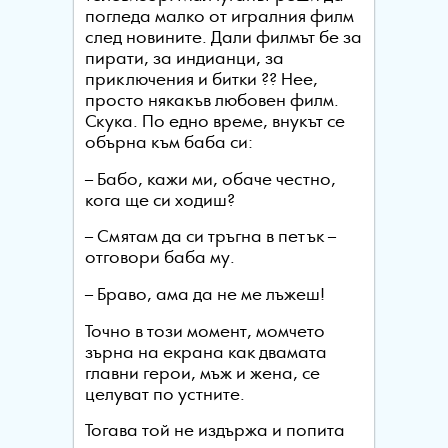
погледа малко от игралния филм
след новините. Дали филмът бе за
пирати, за индианци, за
приключения и битки ?? Нее,
просто някакъв любовен филм.
Скука. По едно време, внукът се
обърна към баба си:
– Бабо, кажи ми, обаче честно,
кога ще си ходиш?
– Смятам да си тръгна в петък –
отговори баба му.
– Браво, ама да не ме лъжеш!
Точно в този момент, момчето
зърна на екрана как двамата
главни герои, мъж и жена, се
целуват по устните.
Тогава той не издържа и попита