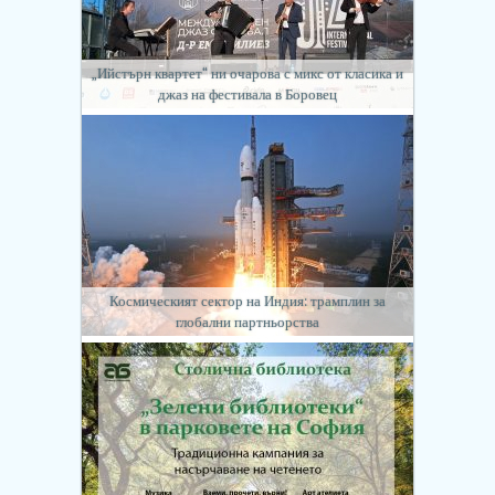
„Ийстърн квартет“ ни очарова с микс от класика и
джаз на фестивала в Боровец
Космическият сектор на Индия: трамплин за
глобални партньорства