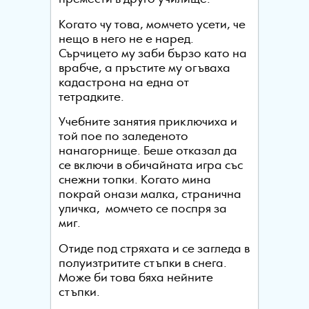
Когато чу това, момчето усети, че
нещо в него не е наред.
Сърчицето му заби бързо като на
врабче, а пръстите му огъваха
кадастрона на една от
тетрадките.
Учебните занятия приключиха и
той пое по заледеното
нанагорнище. Беше отказал да
се включи в обичайната игра със
снежни топки. Когато мина
покрай онази малка, странична
уличка, момчето се поспря за
миг.
Отиде под стряхата и се загледа в
полуизтритите стъпки в снега.
Може би това бяха нейните
стъпки.