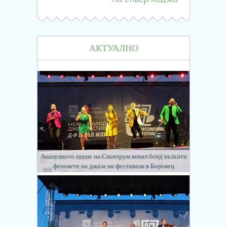
АКТУАЛНО
Акапелното пеене на Спектрум вокал бенд възхити
феновете на джаза на фестивала в Боровец