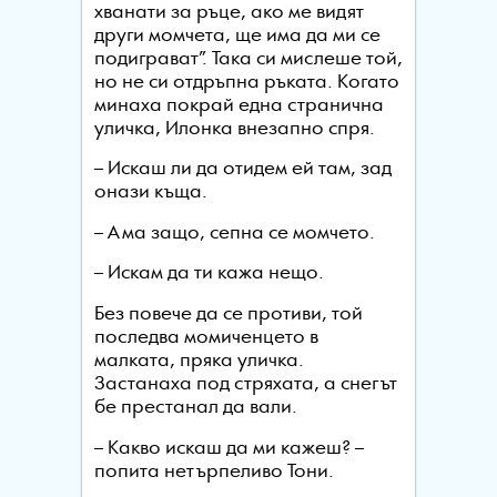
хванати за ръце, ако ме видят
други момчета, ще има да ми се
подиграват”. Така си мислеше той,
но не си отдръпна ръката. Когато
минаха покрай една странична
уличка, Илонка внезапно спря.
– Искаш ли да отидем ей там, зад
онази къща.
– Ама защо, сепна се момчето.
– Искам да ти кажа нещо.
Без повече да се противи, той
последва момиченцето в
малката, пряка уличка.
Застанаха под стряхата, а снегът
бе престанал да вали.
– Какво искаш да ми кажеш? –
попита нетърпеливо Тони.