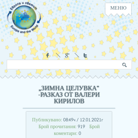
МЕНЮ
Навигация
Социални
Търсене
Ключова
в
дума
сайта
„ЗИМНА ЦЕЛУВКА“
-РАЗКАЗ ОТ ВАЛЕРИ
КИРИЛОВ
Публикувано:
08:49ч / 12.01.2021г
Брой прочитания:
Брой
919
коментари:
0