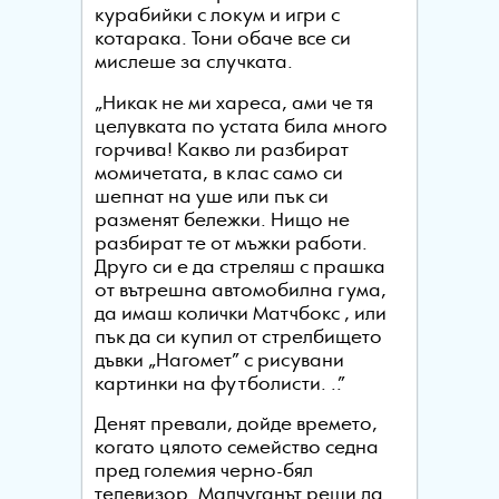
курабийки с локум и игри с
котарака. Тони обаче все си
мислеше за случката.
„Никак не ми хареса, ами че тя
целувката по устата била много
горчива! Какво ли разбират
момичетата, в клас само си
шепнат на уше или пък си
разменят бележки. Нищо не
разбират те от мъжки работи.
Друго си е да стреляш с прашка
от вътрешна автомобилна гума,
да имаш колички Матчбокс , или
пък да си купил от стрелбището
дъвки „Нагомет” с рисувани
картинки на футболисти. ..”
Денят превали, дойде времето,
когато цялото семейство седна
пред големия черно-бял
телевизор. Малчуганът реши да