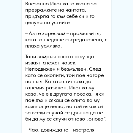
Внезапно Илонка го хвана за
презрамките на чантата,
придърпа го към себе си и го
целуна по устните.
– Аз те харесвам – промълви тя,
като го гледаше съсредоточено, с
плаха усмивка.
Тони замръзна като току-що
изваян снежен човек.
Неподвижен и безмълвен. След
като се окопити, той пое нагоре
по пътя. Когато стигнаха до
големия разклон, Илонка му
каза, че е в другата посока. Тя си
пое дъх и сякаш се опита да му
каже още нещо, но той някак си
за всеки случай се дръпна да не
би да му се случи отново „онова”.
– Чао, довиждане – изстреля