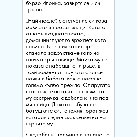
бързо Илонка, завъртя се и си
тръгна.
„Най-после”, с отегчение си каза
момчето и пое за вкъщи. Когато
отвори входната врата,
домашният уют го връхлетя като
лавина. В тесния коридор бе
станало задръстване като на
голямо кръстовище. Майка му се
показа с набрашнени ръце, в
този момент от другата стая се
появи и бабата, която носеше
голямо кълбо прежда. От другата
стая пък се показа по-голямата
му сестричка, с дебела книга под
мишница. Докато събуваше
ботушките си, големият оранжев
котарак с един скок се метна на
гърдите му.
Следобедът премина в лапане на