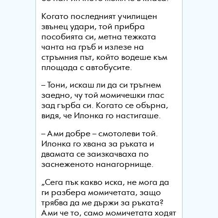
Когато последният училищен
звънец удари, той прибра
пособията си, метна тежката
чанта на гръб и излезе на
стръмния път, който водеше към
площада с автобусите.
– Тони, искаш ли да си тръгнем
заедно, чу той момичешки глас
зад гърба си. Когато се обърна,
видя, че Илонка го настигаше.
– Ами добре – смотолеви той.
Илонка го хвана за ръката и
двамата се заизкачваха по
заснеженото нанагорнище.
„Сега пък какво иска, не мога да
ги разбера момичетата, защо
трябва да ме държи за ръката?
Ами че то, само момичетата ходят