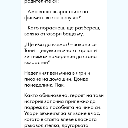
родителите си:
– Ама защо възрастните по
филмите все се целуват?
– Като пораснеш, ще разбереш,
важно отговори баща му.
„Ще има да вземат! – закани се
Тони. Целувките много горчат и
хич нямам намерение да стана
възрастен”…
Неделният ден мина в игри и
писане на домашни. Дойде
понеделник. Пак.
Както обикновено, героят на тази
история започна прилежно да
подрежда пособията на чина си.
Удари звънецът за влизане в час,
когато в стаята влезе класната
ръководителка, другарката