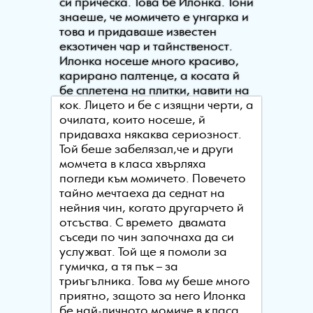
си прическа. Това бе Илонка. Тони
знаеше, че момичето е унгарка и
това и придаваше известен
екзотичен чар и тайнственост.
Илонка носеше много красиво,
карирано палтенце, а косата й
бе сплетена на плитки, навити на
кок. Лицето и бе с изящни черти, а
очилата, които носеше, й
придаваха някаква сериозност.
Той беше забелязал,че и други
момчета в класа хвърляха
погледи към момичето. Повечето
тайно мечтаеха да седнат на
нейния чин, когато другарчето й
отсъства. С времето двамата
съседи по чин започнаха да си
услужват. Той ще я помоли за
гумичка, а тя пък – за
триъгълника. Това му беше много
приятно, защото за него Илонка
бе най-личното момиче в класа.