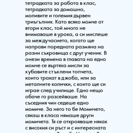
тетрадката за работа в клас,
тетрадката за домашно,
моливите и големия дървен
триъгълник. Като всяко момче от
втори клас, той много не
внимаваше в урока, а си мислеше
за междучасието, когато ще
направи поредната размяна на
разни съкровища с друг ученик. В
онези времена в главата на едно
момче се въртяха мисли за
хубавите стъклени топчета,
които тракат в джоба, или за
металните колички, с които ще си
играе след училище. Едно нещо
обаче го разсейваше. На
съседния чин седеше едно
момиче. За него то бе Момичето,
сякаш в класа нямаше други
момичета. Тя се открояваше някак
с високия си ръст и с интересната