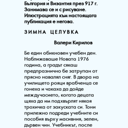
България и Византия през 917 г.
Занимава се и с рисуване.
Илюстрацията към настоящага
публикация е негова.
З И М Н А Ц Е Л У В К А
Валери Кирилов
Бе един обикновен учебен ден.
Наближаваше Новата 1976
година, а градът сякаш
предпразнично бе затрупан от
прясно навалял сняг. В двора на
училището рояци врабченца се
гонеха и чакаха да дойде
междучасието, когато децата
щяха да им подхвърлят някоя
трохичка от закуската си. Тони
прилежно подреди учебните си
пособия върху масивния, зелен,
дървен чин. Учебникът, после