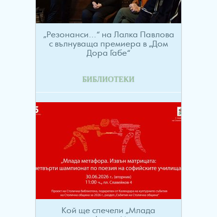
„Резонанси…“ на Лалка Павлова
с вълнуваща премиера в „Дом
Дора Габе“
БИБЛИОТЕКИ
Кой ще спечели „Млада