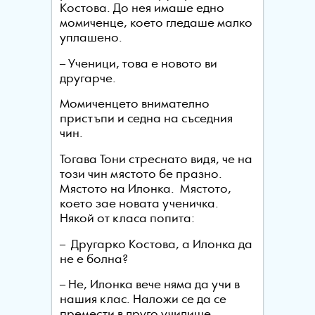
Костова. До нея имаше едно
момиченце, което гледаше малко
уплашено.
– Ученици, това е новото ви
другарче.
Момиченцето внимателно
пристъпи и седна на съседния
чин.
Тогава Тони стреснато видя, че на
този чин мястото бе празно.
Мястото на Илонка. Мястото,
което зае новата ученичка.
Някой от класа попита:
– Другарко Костова, а Илонка да
не е болна?
– Не, Илонка вече няма да учи в
нашия клас. Наложи се да се
премести в друго училище.