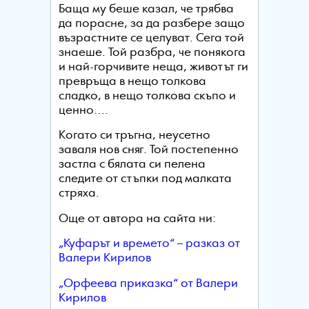
Баща му беше казал, че трябва
да порасне, за да разбере защо
възрастните се целуват. Сега той
знаеше. Той разбра, че понякога
и най-горчивите неща, животът ги
превръща в нещо толкова
сладко, в нещо толкова скъпо и
ценно….
Когато си тръгна, неусетно
заваля нов сняг. Той постепенно
застла с бялата си пелена
следите от стъпки под малката
стряха.
Още от автора на сайта ни:
„Куфарът и времето“ – разказ от
Валери Кирилов
„Орфеева приказка“ от Валери
Кирилов