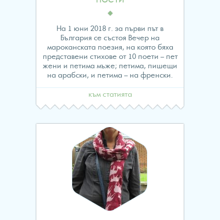
На 1 юни 2018 г. за първи път в
България се състоя Вечер на
мароканската поезия, на която бяха
представени стихове от 10 поети – пет
жени и петима мъже; петима, пишещи
на арабски, и петима – на френски.
към статията