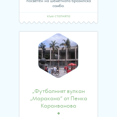
посветен на шеметната бразилска
самба.
към статията
„Футболният вулкан
„Маракана“ от Пенка
Караиванова