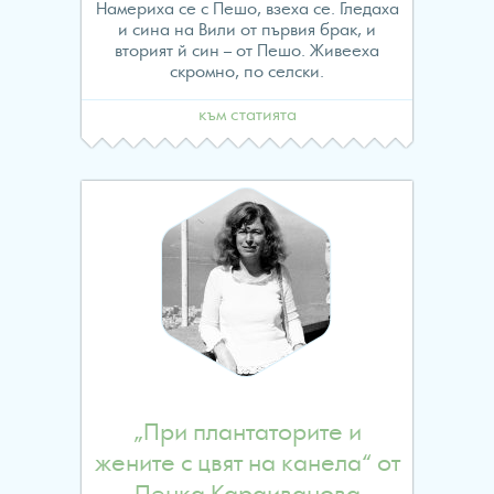
Намериха се с Пешо, взеха се. Гледаха
и сина на Вили от първия брак, и
вторият й син – от Пешо. Живееха
скромно, по селски.
към статията
„При плантаторите и
жените с цвят на канела“ от