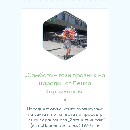
„Самбата – този празник на
народа“ от Пенка
Караиванова
Поредният откъс, който публикуваме
на сайта ни от книгата на проф. д-р
Пенка Караиванова „Златният мираж“
(изд. „Народна младеж“, 1970 г.) е