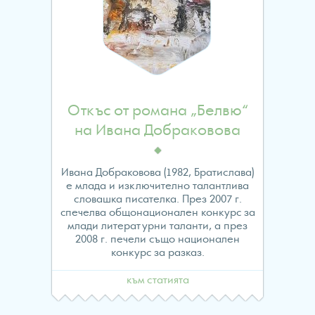
to
read
property
"name"
Откъс от романа „Белвю“
on
на Ивана Добраковова
null
Ивана Добраковова (1982, Братислава)
е млада и изключително талантлива
in
словашка писателка. През 2007 г.
спечелва общонационален конкурс за
/home/evropawo/www/
млади литературни таланти, а през
2008 г. печели също национален
content/themes/fes/arch
конкурс за разказ.
към статията
on