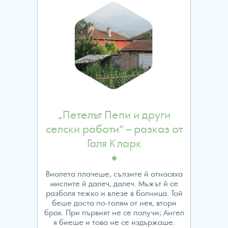
„Петелът Пепи и други
селски работи“ – разказ от
Галя Кларк
Виолета плачеше, сълзите й отнасяха
мислите й далеч, далеч. Мъжът й се
разболя тежко и влезе в болница. Той
беше доста по-голям от нея, втори
брак. При първият не се получи; Ангел
я биеше и това не се издържаше.