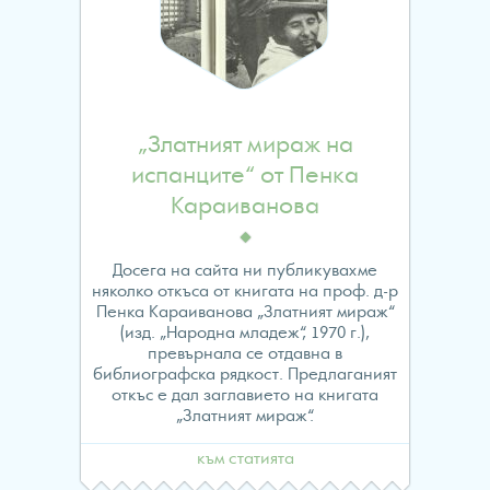
„Златният мираж на
испанците“ от Пенка
Караиванова
Досега на сайта ни публикувахме
няколко откъса от книгата на проф. д-р
Пенка Караиванова „Златният мираж“
(изд. „Народна младеж“, 1970 г.),
превърнала се отдавна в
библиографска рядкост. Предлаганият
откъс е дал заглавието на книгата
„Златният мираж“.
към статията