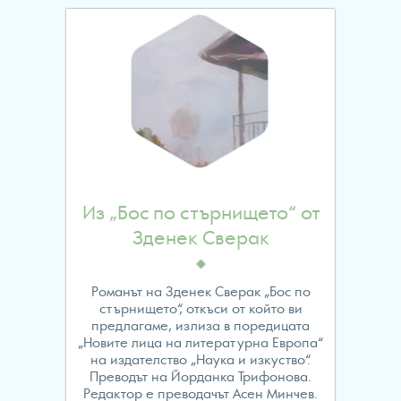
line
24
Из „Бос по стърнището“ от
Зденек Сверак
Романът на Зденек Сверак „Бос по
стърнището“, откъси от който ви
предлагаме, излиза в поредицата
„Новите лица на литературна Европа“
на издателство „Наука и изкуство“.
Преводът на Йорданка Трифонова.
Редактор е преводачът Асен Минчев.