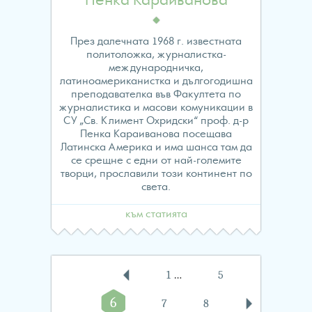
Пенка Караиванова
През далечната 1968 г. известната
политоложка, журналистка-
международничка,
латиноамериканистка и дългогодишна
преподавателка във Факултета по
журналистика и масови комуникации в
СУ „Св. Климент Охридски“ проф. д-р
Пенка Караиванова посещава
Латинска Америка и има шанса там да
се срещне с едни от най-големите
творци, прославили този континент по
света.
към статията
Навигация
1
…
5
6
7
8