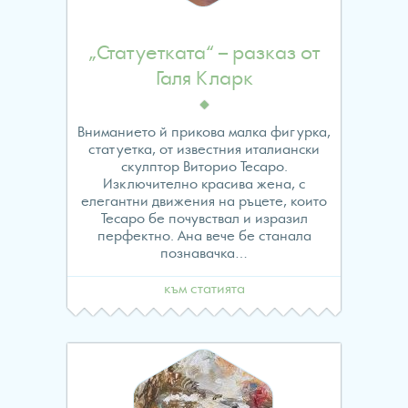
$curr_category
„Статуетката“ – разказ от
in
Галя Кларк
/home/evropawo/www/
Вниманието й прикова малка фигурка,
content/themes/fes/arch
статуетка, от известния италиански
скулптор Виторио Тесаро.
on
Изключително красива жена, с
елегантни движения на ръцете, които
line
Тесаро бе почувствал и изразил
перфектно. Ана вече бе станала
24
познавачка…
към статията
Warning
:
Attempt