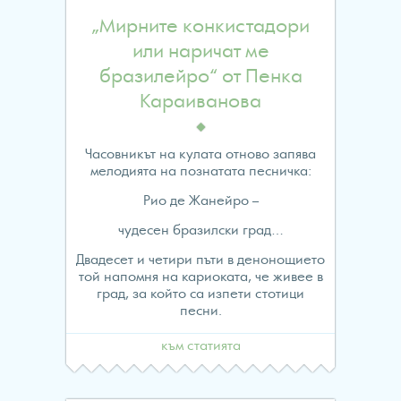
„Мирните конкистадори
или наричат ме
бразилейро“ от Пенка
Караиванова
Часовникът на кулата отново запява
мелодията на познатата песничка:
Рио де Жанейро –
чудесен бразилски град…
Двадесет и четири пъти в денонощието
той напомня на кариоката, че живее в
град, за който са изпети стотици
песни.
към статията