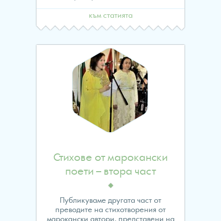
към статията
Стихове от марокански
поети – втора част
Публикуваме другата част от
преводите на стихотворения от
марокански автори, представени на