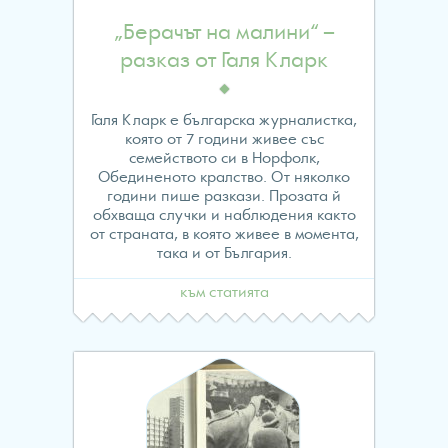
„Берачът на малини“ –
разказ от Галя Кларк
Галя Кларк е българска журналистка,
която от 7 години живее със
семейството си в Норфолк,
Обединеното кралство. От няколко
години пише разкази. Прозата й
обхваща случки и наблюдения както
от страната, в която живее в момента,
така и от България.
към статията