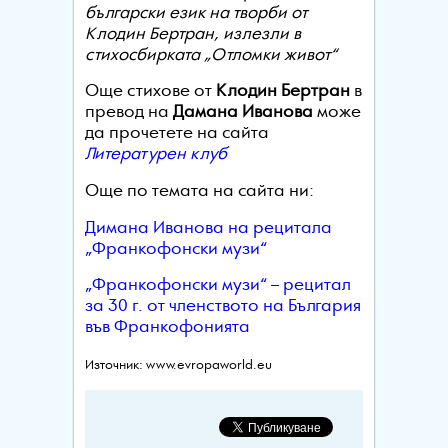
български език на творби от
Клодин Бертран, излезли в
стихосбирката
„Отломки живот“
Още стихове от
Клодин Бертран
в
превод на
Дамана Иванова
може
да прочетете на сайта
Литературен клуб
Още по темата на сайта ни:
Димана Иванова на рецитала
„Франкофонски музи“
„Франкофонски музи“ – рецитал
за 30 г. от членството на България
във Франкофонията
Източник: www.evropaworld.eu