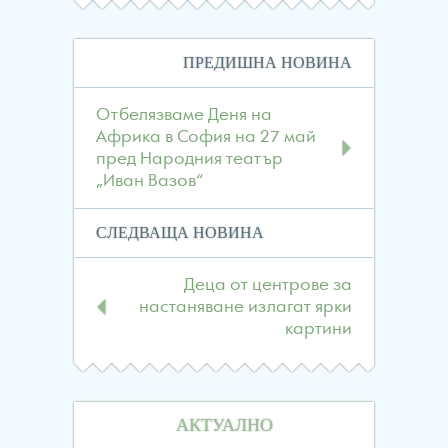
Навигация
ПРЕДИШНА НОВИНА
в
публикациите
Отбелязваме Деня на
Африка в София на 27 май
пред Народния театър
„Иван Вазов“
СЛЕДВАЩА НОВИНА
Деца от центрове за
настаняване излагат ярки
картини
АКТУАЛНО