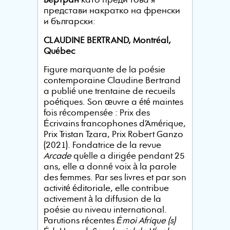
Бертран
като преди това я
представи накратко на френски
и български:
CLAUDINE BERTRAND, Montréal,
Québec
Figure marquante de la poésie
contemporaine Claudine Bertrand
a publié une trentaine de recueils
poétiques. Son œuvre a été maintes
fois récompensée : Prix des
Écrivains francophones d’Amérique,
Prix Tristan Tzara, Prix Robert Ganzo
(2021). Fondatrice de la revue
Arcade
qu’elle a dirigée pendant 25
ans, elle a donné voix à la parole
des femmes. Par ses livres et par son
activité éditoriale, elle contribue
activement à la diffusion de la
poésie au niveau international.
Parutions récentes
Émoi Afrique (s)