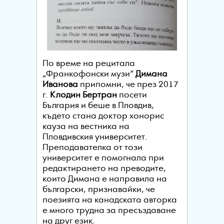
По време на рецитала
„Франкофонски музи“
Димана
Иванова
припомни, че през 2017
г.
Клодин Бертран
посети
България и беше в Пловдив,
където стана доктор хонорис
кауза на вестника на
Пловдивския университет.
Преподавателка от този
университет е помогнала при
редактирането на преводите,
които Димана е направила на
български, признавайки, че
поезията на канадската авторка
е много трудна за пресъздаване
на друг език.