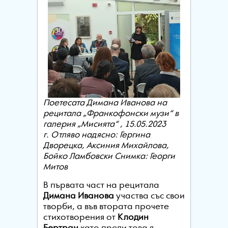
Поетeсата Димана Иванова на
рецитала „Франкофонски музи“ в
галерия „Мисията“ , 15.05.2023
г.
Отляво надясно: Гергина
Дворецка, Аксиния Михайлова,
Бойко Ламбовски Снимка: Георги
Митов
В първата част на рецитала
Димана Иванова
участва със свои
творби, а във втората прочете
стихотворения от
Клодин