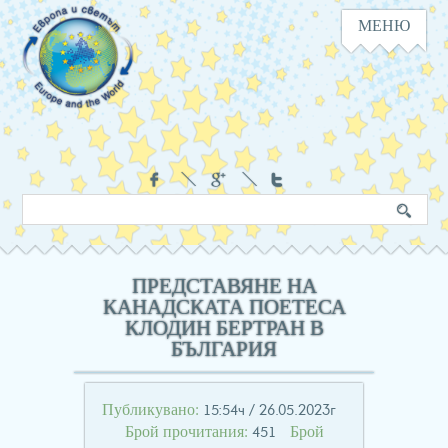
МЕНЮ
Навигация
Социални
Търсене
Ключова
в
дума
сайта
ПРЕДСТАВЯНЕ НА
КАНАДСКАТА ПОЕТЕСА
КЛОДИН БЕРТРАН В
БЪЛГАРИЯ
Публикувано:
15:54ч / 26.05.2023г
Брой прочитания:
Брой
451