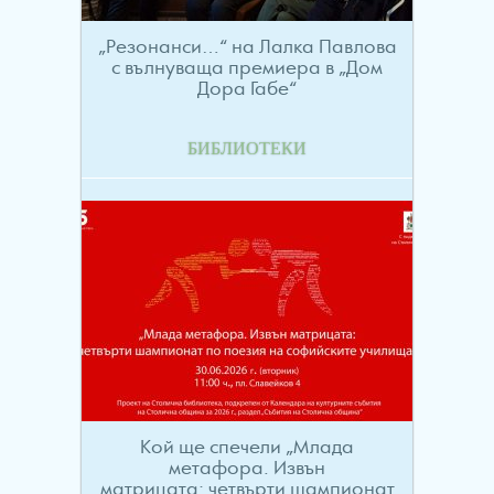
„Резонанси…“ на Лалка Павлова
с вълнуваща премиера в „Дом
Дора Габе“
БИБЛИОТЕКИ
Кой ще спечели „Млада
метафора. Извън
матрицата: четвърти шампионат