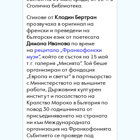
Столична библиотека.
Стихове от
Клодин Бертран
прозвучаха в оригинал на
френски и преведени на
български език от поетесата
Димана Иванова
по време
на
рецитала „Франкофонски
музи“
, който се състоя на 15 май
т.г. галерия „Мисията“. Той беше
организиран от фондация
„Европа и светът“ в партньорство
с Министерството на външните
работи, Държавния културен
институт и посолството на
Кралство Мароко в България по
повод 30-годишнината от
присъединяването на страната
ни към Международната
организация на Франкофонията.
Събитието се проведе под