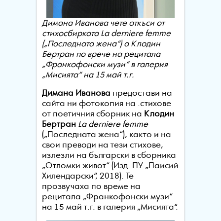
Димана Иванова чете откъси от
стихосбирката La derniere femme
(„Последната жена“) а Клодин
Бертран по врече на рецитала
„Франкофонски музи“ в галерия
„Мисията“ на 15 май т.г.
Димана Иванова
предостави на
сайта ни фотокопия на .стихове
от поетичния сборник на
Клодин
Бертран
La derniere femme
(„Последната жена“), както и на
свои преводи на тези стихове,
излезли на български в сборника
„Отломки живот“ (Изд. ПУ „Паисий
Хилендарски“, 2018). Те
прозвучаха по време на
рецитала „Франкофонски музи“
на 15 май т.г. в галерия „Мисията“.