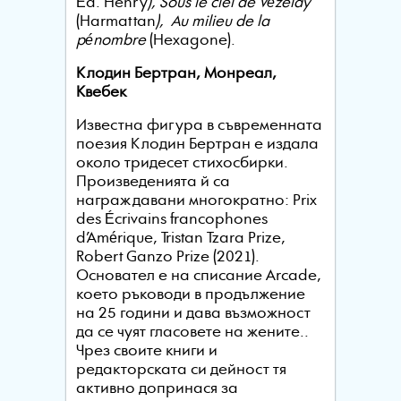
Éd. Henry
), Sous le ciel de Vézelay
(Harmattan
), Au milieu de la
pénombre
(Hexagone).
Клодин Бертран, Монреал,
Квебек
Известна фигура в съвременната
поезия Клодин Бертран е издала
около тридесет стихосбирки.
Произведенията й са
награждавани многократно: Prix
des Écrivains francophones
d’Amérique, Tristan Tzara Prize,
Robert Ganzo Prize (2021).
Основател е на списание Arcade,
което ръководи в продължение
на 25 години и дава възможност
да се чуят гласовете на жените..
Чрез своите книги и
редакторската си дейност тя
активно допринася за