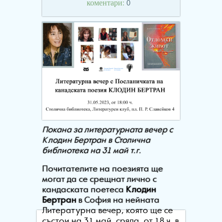
коментари:
0
Покана за литературната вечер с
Клодин Бертран в Столична
библиотека на 31 май т.г.
Почитателите на поезията ще
могат да се срещнат лично с
кандаската поетеса
Клодин
Бертран
в София на нейната
Литературна вечер, която ще се
състои на 31 май, сряда, от 18 ч. в