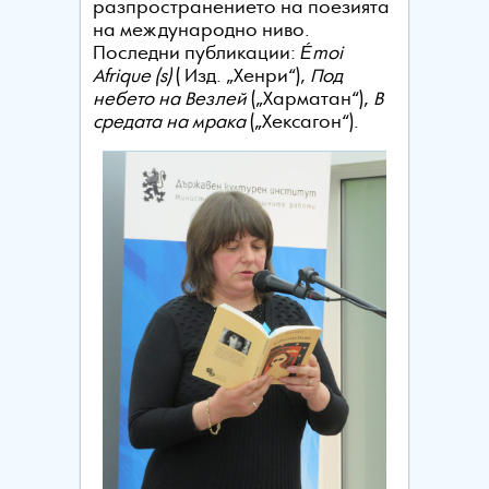
разпространението на поезията
на международно ниво.
Последни публикации:
Émoi
Afrique (s)
( Изд. „Хенри“),
Под
небето на Везлей
(„Харматан“),
В
средата на мрака
(„Хексагон“).