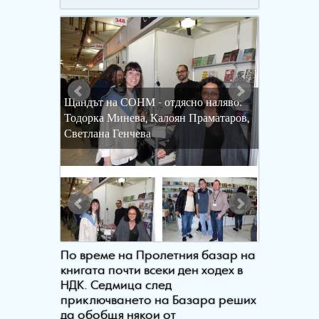
Щандът на СОНМ - отдясно наляво:
Тодорка Минева, Калоян Праматаров,
Светлана Генчева
По време на Пролетния базар на
книгата почти всеки ден ходех в
НДК. Седмица след
приключването на Базара реших
да обобщя някои от