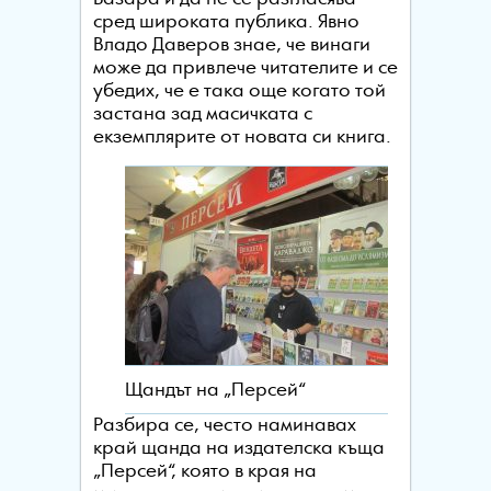
сред широката публика. Явно
Владо Даверов знае, че винаги
може да привлече читателите и се
убедих, че е така още когато той
застана зад масичката с
екземплярите от новата си книга.
Щандът на „Персей“
Разбира се, често наминавах
край щанда на издателска къща
„Персей“, която в края на