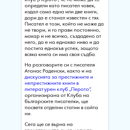
определи като писател човек,
издал само една или две книги,
дори да е станал известен с тях.
Писател е този, който не може да
не твори, и го прави постоянно,
макар и не всичко, създадено от
него, да е на еднакво ниво и да
постига еднакъв успех, защото
всяка книга си има своя съдба.
На разговорите си с писателя
Атанас Раденски, както и на
дискусията за престижните и
непрестижните книги в
литературен клуб „Перото“
,
организирана от Клуба на
българските писателки, ще
посветя отделни статии в сайта
ни.
Сега ще се върна на