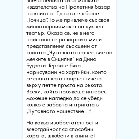
впечатленията си от малките
издателства на Пролетния базар
на книгата. Едно от тях беше
„Точица“. То ме привлече със своя
миниатюрния макет на куклен
театър. Оказа се, че в него
наистина се разиграват мини-
представления със сцени от
книгата „Чутовното нашествие на
мечките в Сицилия“ на Дино
Будзати. Героите бяха
нарисувани на хартийки, които
се слагат като напръстничета
върху петте пръста на ръката.
Всеки, който проявеше интерес,
можеше нагледно да се убеди
колко е забавна интригата в
„Чутовното нашествие…“.
На каква изобретателност и
всеотдайност са способни
хората, влюбени в книгите!