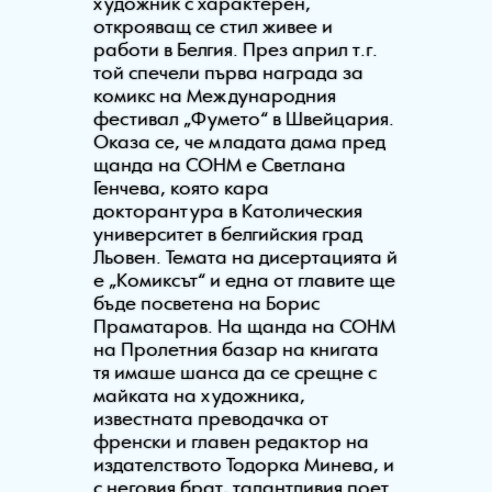
художник с характерен,
открояващ се стил живее и
работи в Белгия. През април т.г.
той спечели първа награда за
комикс на Международния
фестивал „Фумето“ в Швейцария.
Оказа се, че младата дама пред
щанда на СОНМ е Светлана
Генчева, която кара
докторантура в Католическия
университет в белгийския град
Льовен. Темата на дисертацията й
е „Комиксът“ и една от главите ще
бъде посветена на Борис
Праматаров. На щанда на СОНМ
на Пролетния базар на книгата
тя имаше шанса да се срещне с
майката на художника,
известната преводачка от
френски и главен редактор на
издателството Тодорка Минева, и
с неговия брат, талантливия поет