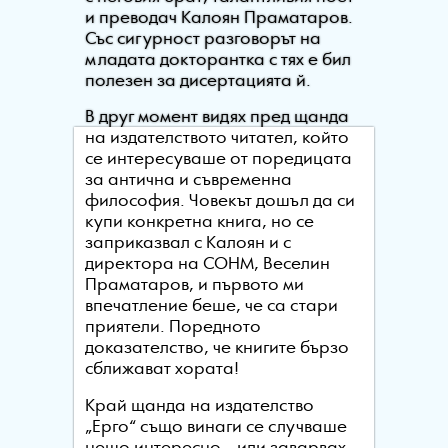
и преводач Калоян Праматаров.
Със сигурност разговорът на
младата докторантка с тях е бил
полезен за дисертацията й.
В друг момент видях пред щанда
на издателството читател, който
се интересуваше от поредицата
за антична и съвременна
философия. Човекът дошъл да си
купи конкретна книга, но се
заприказвал с Калоян и с
директора на СОНМ, Веселин
Праматаров, и първото ми
впечатление беше, че са стари
приятели. Поредното
доказателство, че книгите бързо
сближават хората!
Край щанда на издателство
„Ерго“ също винаги се случваше