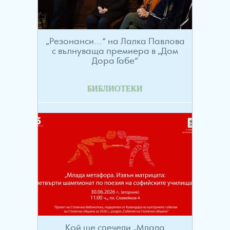
„Резонанси…“ на Лалка Павлова
с вълнуваща премиера в „Дом
Дора Габе“
БИБЛИОТЕКИ
Кой ще спечели „Млада