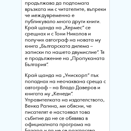
продължава да подпомага
връзката им с читателите, въпреки
че междувременно е
публикувало много други книги.
Край щанда на „Хермес“ се
срещнах и с Тони Николов и
получих автограф на новата му
книга „Българската дилема –
записки по нашето двумислие“. Тя
е продължение на „Пропуканата
България“.
Край щанда на „Унискорп“ пък
попаднах на неочаквана среща с
автограф – на Владо Даверов и
книгата му „Кенеди“.
Управителката на издателството,
Венка Рагина, ми обясни, че
писателят е настоявал това
събитие да не се обявява в
официалната програма на
Базара и да не се разгласява