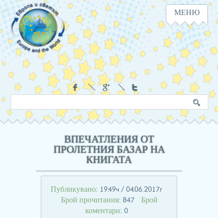
МЕНЮ
Навигация
Социални
Търсене
Ключова
в
дума
сайта
ВПЕЧАТЛЕНИЯ ОТ
ПРОЛЕТНИЯ БАЗАР НА
КНИГАТА
Публикувано:
19:49ч / 04.06.2017г
Брой прочитания:
Брой
847
коментари:
0