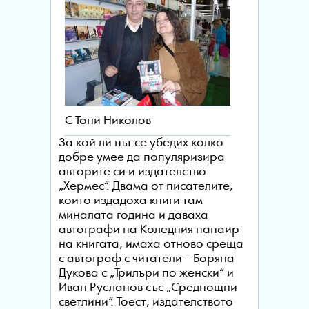
С Тони Николов
За кой ли път се убедих колко
добре умее да популяризира
авторите си и издателство
„Хермес“. Двама от писателите,
които издадоха книги там
миналата година и даваха
автографи на Коледния панаир
на книгата, имаха отново среща
с автограф с читатели – Боряна
Дукова с „Трилъри по женски“ и
Иван Русланов със „Среднощни
светлини“. Тоест, издателството