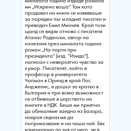
миналата година издаде романа
ми „Искрено ваша“. Там като
продавач на книги се изявяваше
за пореден път младият писател и
преводач Емил Минчев. Край този
щанд се видях отново с писателя
Атанас Раденски, автор на
излезлия през миналата година
роман „На парти при
президента“ (изд. “Изида“),
написан с невероятно чувство за
хумор. Писателят, който е
професор в университета
Чапман в Ориндж край Лос
Анджелис, е дошъл за кратко в
България и при всяка възможност
се отбиваше в царството на
книгите в НДК. Беше ми приятно
да обикаляме заедно из Базара,
накрая седнахме да
поприказваме и на чаша чай. Бях
изненадана да чуя от него, че в