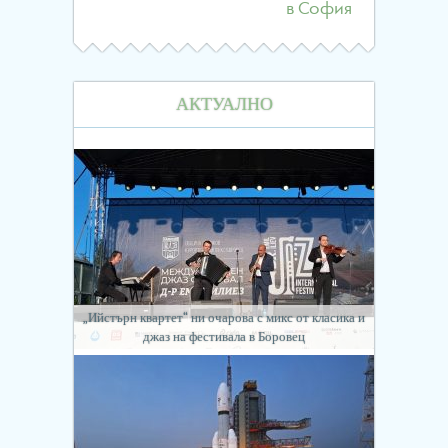
в София
АКТУАЛНО
„Ийстърн квартет“ ни очарова с микс от класика и
джаз на фестивала в Боровец