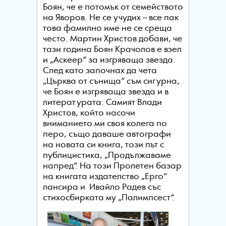
Боян, че е потомък от семейството
на Яворов. Не се учудих – все пак
това фамилно име не се среща
често. Мартин Христов добави, че
тази година Боян Крачолов е взел
и „Аскеер“ за изгряваща звезда.
След като започнах да чета
„Църква от сънища“ съм сигурна,
че Боян е изгряваща звезда и в
литературата. Самият Влади
Христов, който насочи
вниманието ми своя колега по
перо, също даваше автографи
на новата си книга, този път с
публицистика, „Продължаваме
напред“. На този Пролетен базар
на книгата издателство „Ерго“
лансира и Ивайло Радев със
стихосбирката му „Палимпсест“.