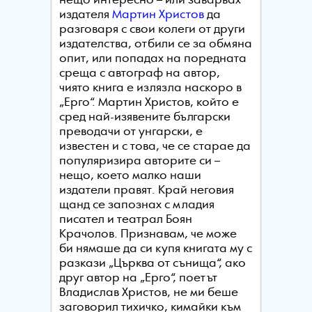
нещо интересно – или заварвах
издателя
Мартин Христов
да
разговаря с свои колеги от други
издателства, отбили се за обмяна
опит, или попадах на поредната
среща с автограф на автор,
чиято книга е излязла наскоро в
„Ерго“. Мартин Христов, който е
сред най-изявените български
преводачи от унгарски, е
известен и с това, че се старае да
популяризира авторите си –
нещо, което малко наши
издатели правят. Край неговия
щанд се запознах с младия
писател и театрал Боян
Крачолов. Признавам, че може
би нямаше да си купя книгата му с
разкази „Църква от сънища“, ако
друг автор на „Ерго“, поетът
Владислав Христов, не ми беше
заговорил тихичко, кимайки към