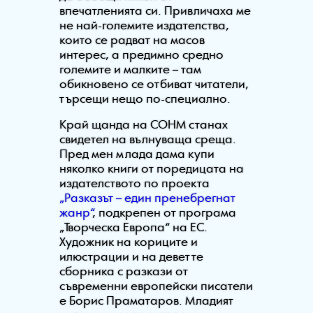
впечатленията си. Привличаха ме
не най-големите издателства,
които се радват на масов
интерес, а предимно средно
големите и малките – там
обикновено се отбиват читатели,
търсещи нещо по-специално.
Край щанда на СОНМ станах
свидетел на вълнуваща среща.
Пред мен млада дама купи
няколко книги от поредицата на
издателството по проекта
„Разказът – един пренебрегнат
жанр“
, подкрепен от програма
„Творческа Европа“ на ЕС.
Художник на кориците и
илюстрации и на деветте
сборника с разкази от
съвременни европейски писатели
е Борис Праматаров. Младият