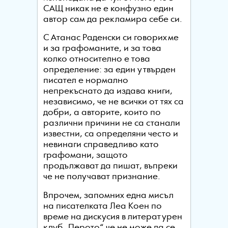
САЩ никак не е конфузно един
автор сам да рекламира себе си.
С Атанас Раденски си говорихме
и за графоманите, и за това
колко относително е това
определение: за един утвърден
писател е нормално
непрекъснато да издава книги,
независимо, че не всички от тях са
добри, а авторите, които по
различни причини не са станали
известни, са определяни често и
невинаги справедливо като
графомани, защото
продължават да пишат, въпреки
че не получават признание.
Впрочем, запомних една мисъл
на писателката Леа Коен по
време на дискусия в литературен
клуб „Перото“, че не може да се